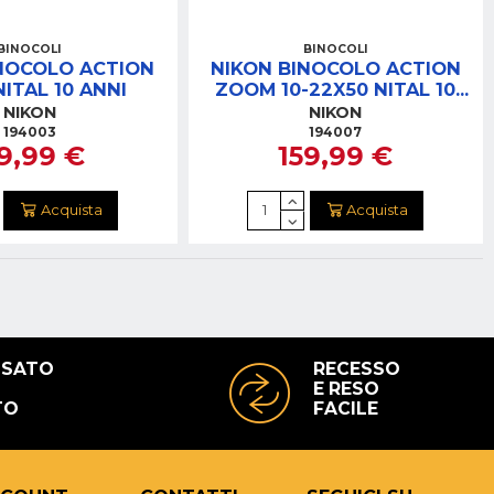
BINOCOLI
BINOCOLI
NOCOLO ACTION
NIKON BINOCOLO ACTION
NITAL 10 ANNI
ZOOM 10-22X50 NITAL 10
ANNI
NIKON
NIKON
194003
194007
19,99 €
159,99 €
Acquista
Acquista
USATO
RECESSO
E RESO
TO
FACILE