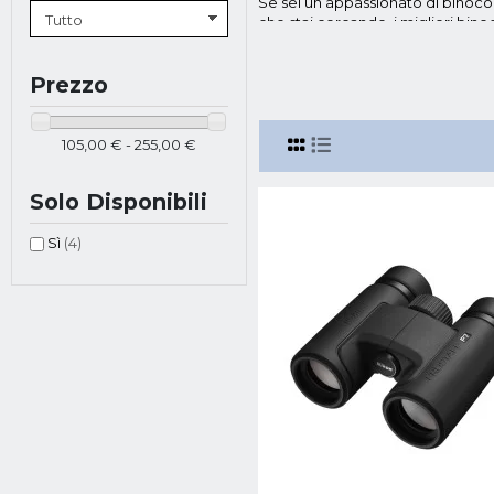
Se sei un appassionato di binocoli
che stai cercando, i migliori bino
resistenti al tempo e prestazioni
Binocolo Nikon
: Aculon A211 è 
Prezzo
da molti prodotti simili presenti
largo spettro. La
funzionalità di 
posizionamento degli occhi. Acul
105,00 € - 255,00 €
stabile e confortevole. I component
l'osservazione a distanza profond
manopola facile da ruotare. Il d
Solo Disponibili
Le Nostre Propo
Sì
(4)