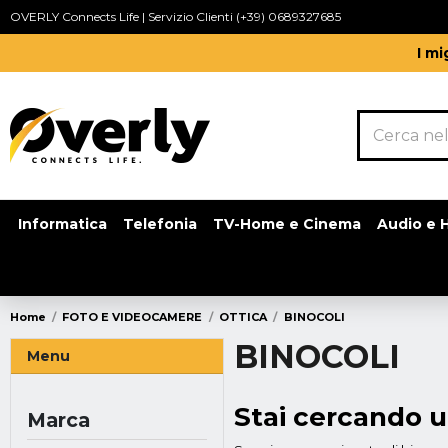
OVERLY Connects Life | Servizio Clienti (+39) 0689327685
I mi
Informatica
Telefonia
TV-Home e Cinema
Audio e H
Home
FOTO E VIDEOCAMERE
OTTICA
BINOCOLI
BINOCOLI
Menu
Stai cercando u
Marca