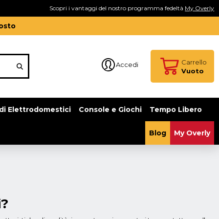
Scopri i vantaggi del nostro programma fedeltà
My Overly
gosto
Carrello
Accedi
Vuoto
di Elettrodomestici
Console e Giochi
Tempo Libero
Blog
My Overly
i?