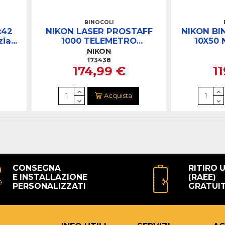
BINOCOLI
x42
NIKON LASER PROSTAFF
NIKON BI
zia
1000 TELEMETRO
10X50 
PORTATILE
NIKON
173438
174,99 €
1
Acquista
CONSEGNA
RITIRO 
E INSTALLAZIONE
(RAEE)
PERSONALIZZATI
GRATUI