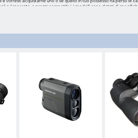
 e vorresti acquistarne uno o se quello in tuo possesso ha perso le cara
coli sul mercato, a prezzi competitivi. I modelli sono dotati di specific
 ottiche eccellenti. Scopriamo qualche modello disponibile nello shop
uno degli ultimi prodotti messi in commercio da Nikon, con caratteristi
 in commercio. Dotato di diametro di grande dimensioni e lenti con rive
oculare asferico integrato
permette una visione perfetta su tutta l’amp
on A211 è
realizzato con materiali di alta qualità per garantire resist
i ottici sono realizzati in vetro "Eco Glass", privi di arsenico e piombo
a. L'apparecchio è fornito di treppiedi (compreso nella confezione), i
esign compatto, elegante e robusto ne specificano il comfort.
ste di Binocoli in Vendita Online