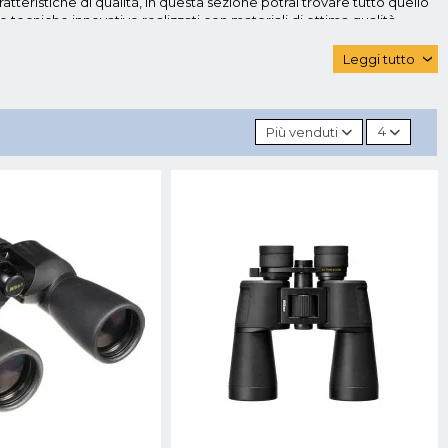
tteristiche di qualità, in questa sezione potrai trovare tutto quello
he tecniche innovative realizzati con materiali di ottima qualità
 online.
Leggi tutto
‹
che ottiche di qualità a un prezzo conveniente, che lo differenziano
stimento multistrato, è garanzia di campo visivo nitido, luminoso e a
iezza degli obiettivi, rivestiti in gomma per facilitare un comodo
enza agli urti
, il rivestimento in gomma favorisce un'impugnatura
Più venduti
4
. Il suo punto di forza è l'ingrandimento a 16x, ideale per
deale per favorire stabilità. Messa a fuoco regolabile da ampia