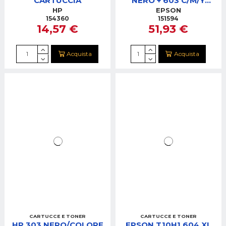
CARTUCCIA
NERO + 603 C/M/Y
MULTIPACK CARTUCCE
HP
EPSON
154360
151594
14,57 €
51,93 €
Acquista
Acquista
CARTUCCE E TONER
CARTUCCE E TONER
HP 303 NERO/COLORE
EPSON T10H1 604 XL