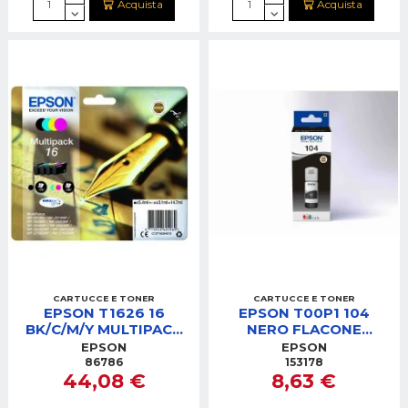
Acquista
Acquista
CARTUCCE E TONER
CARTUCCE E TONER
EPSON T1626 16
EPSON T00P1 104
BK/C/M/Y MULTIPACK
NERO FLACONE
CARTUCCE
ECOTANK
EPSON
EPSON
86786
153178
44,08 €
8,63 €