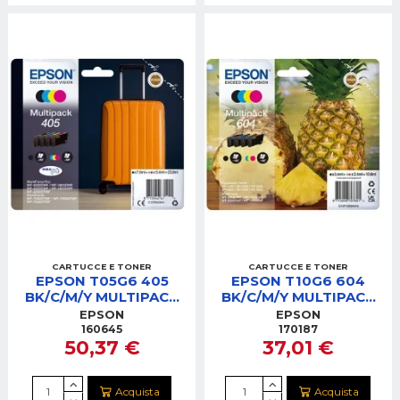
CARTUCCE E TONER
CARTUCCE E TONER
EPSON T05G6 405
EPSON T10G6 604
BK/C/M/Y MULTIPACK
BK/C/M/Y MULTIPACK
CARTUCCE
CARTUCCE
EPSON
EPSON
160645
170187
50,37 €
37,01 €
Acquista
Acquista