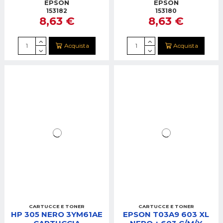
ECOTANK
ECOTANK
EPSON
EPSON
153182
153180
8,63 €
8,63 €
Acquista
Acquista
CARTUCCE E TONER
CARTUCCE E TONER
HP 305 NERO 3YM61AE
EPSON T03A9 603 XL