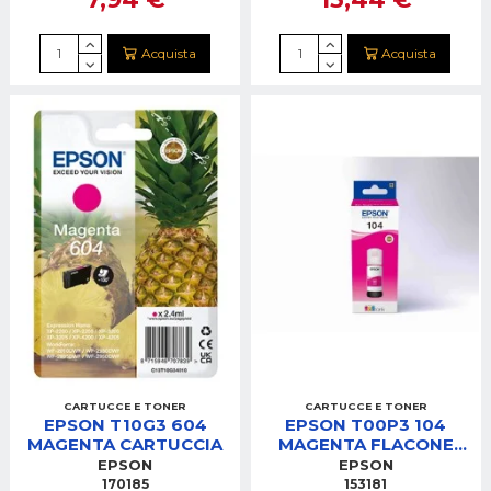
Acquista
Acquista
CARTUCCE E TONER
CARTUCCE E TONER
EPSON T10G3 604
EPSON T00P3 104
MAGENTA CARTUCCIA
MAGENTA FLACONE
ECOTANK
EPSON
EPSON
170185
153181