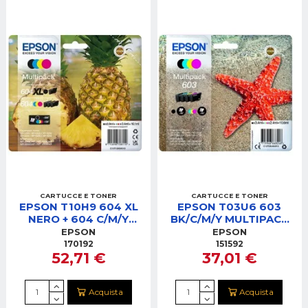
CARTUCCE E TONER
CARTUCCE E TONER
EPSON T10H9 604 XL
EPSON T03U6 603
NERO + 604 C/M/Y
BK/C/M/Y MULTIPACK
MULTIPACK CARTUCCE
CARTUCCE
EPSON
EPSON
170192
151592
52,71 €
37,01 €
Acquista
Acquista