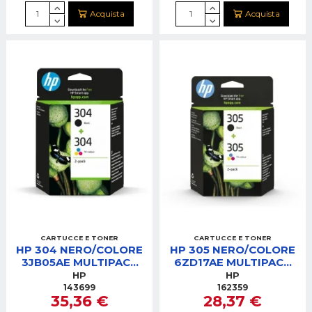
Acquista
Acquista
CARTUCCE E TONER
CARTUCCE E TONER
HP 304 NERO/COLORE
HP 305 NERO/COLORE
3JB05AE MULTIPACK
6ZD17AE MULTIPACK
CARTUCCE
CARTUCCE
HP
HP
143699
162359
35,36 €
28,37 €