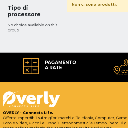
vasta gamma di app e funzionalità 
Non ci sono prodotti.
Tipo di
di lunga durata. In conclusione, se
esigenze del singolo utente.
processore
Speriamo che la nostra offerta ti
No choice available on this
hai bisogno di maggiori informazio
group
Le Nostre Propo
PAGAMENTO
A RATE
OVERLY - Connects Life.
Offerte imperdibili sui migliori marchi di Telefonia, Computer, Game,
Foto e Video, Piccoli e Grandi Elettrodomestici e Tempo libero. Ti g