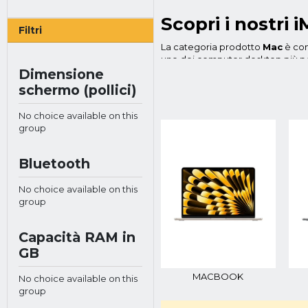
Scopri i nostri 
Filtri
La categoria prodotto
Mac
è com
uno dei computer desktop più popol
Dimensione
Tra i modelli iMac più famosi trov
schermo (pollici)
desktop con la portabilità di un 
RAM e fino a 1 TB di storage flash.
No choice available on this
L'iMac Book Pro, invece, è una v
group
processore Intel Core i5 o i7 di 
intensivi, come il rendering di vide
Bluetooth
Apple è nota per il suo elevato li
della durata di 90 giorni, pronto 
No choice available on this
fornisce supporto tecnico illimitat
group
fornisce tutorial e guide per l'u
In questa categoria, oltre ai
com
Capacità RAM in
consumatori e ai professionisti c
GB
L'iMac è un computer desktop pro
sono due opzioni a disposizione:
MACBOOK
No choice available on this
In generale, il
MacBook
è un otti
group
migliore per chi ha bisogno di mag