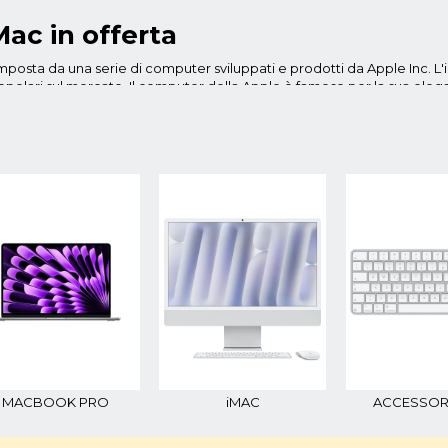
iMac in offerta
posta da una serie di computer sviluppati e prodotti da Apple Inc. L'i
ari sul mercato. Il computer della Apple è famoso per la sua elegante es
iamo l'
iMac Book
e l'
iMac Book Pro
. L'iMac Book è un computer deskto
laptop. Questo modello di iMac è dotato di uno schermo Retina da 21,5 o 
ersione più potente e performante dell'iMac Book. Questo modello è di
ultima generazione, fino a 64 GB di memoria RAM e fino a 8 TB di storag
o o il lavoro su progetti grafici.
vello di supporto al cliente. Ogni iMac è venduto con la sua garanzia è
ad aiutare per ogni difficoltà. Inoltre, gli utenti possono acquistare l'
o. Apple offre anche una serie di risorse online per aiutare gli utenti a u
tente, che coprono argomenti come la configurazione del computer, l'uso
puter Mac
, potrete trovare i relativi accessori come tastiere, mouse,
he cercano prestazioni elevate, design elegante e affidabilità nella l
dotto da Apple che ha recentemente subito un aggiornamento hardware
 il MacBook e il MacBook Pro.
MACBOOK PRO
iMAC
ACCESSOR
mo computer portatile per chi ha bisogno di un dispositivo facile da t
giori prestazioni e funzionalità. Tuttavia, entrambi i dispositivi sono 