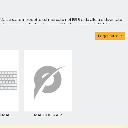
Mac è stato introdotto sul mercato nel 1998 e da allora è diventato
tetica, il display di alta qualità e le prestazioni affidabili.
p sottile e leggero, che combina le prestazioni di un computer
Leggi tutto
‹
27 pollici, un processore Intel Core i5 o i7, fino a 32 GB di memoria
sponibile con uno schermo Retina da 13,3 o 16 pollici, un
e flash. L'iMac Book Pro è in grado di gestire applicazioni e processi
 inoltre possibile contare sul supporto tecnico telefonico, in genere
AppleCare Protection Plan, che estende la garanzia a tre anni e
tilizzare al meglio i loro iMac. Inoltre il sito web dell’azienda,
 delle applicazioni di produttività e la risoluzione dei problemi.
 monitor aggiuntivi e cuffie. Questi prodotti sono destinati ai
oro strumentazione informatica.
 e software. Tuttavia, se si desidera un dispositivo portatile, ci
I MAC
MACBOOK AIR
rasportare per l'uso quotidiano, mentre il MacBook Pro è una scelta
alimentati da macOS, il sistema operativo di Apple, che offre una