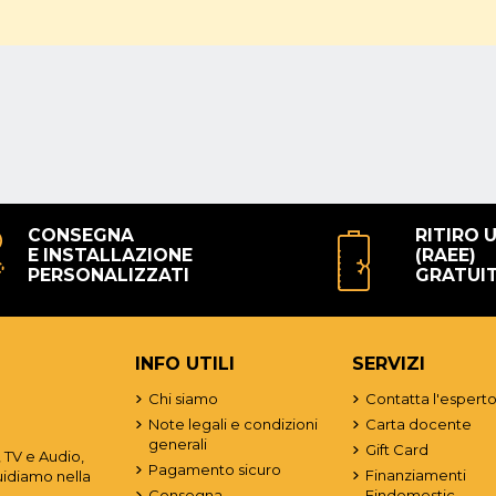
per l'uso quotidiano e professionale. Inoltre, entrambi i dispositivi so
 si è alla ricerca di un computer portatile Apple, il
MacBook
e il
MacBo
 abbia incuriosito e che ti abbia fornito le informazioni necessarie p
ni, non esitare a contattare il nostro supporto clienti, siamo sempre q
ste di Mac in Vendita Online
CONSEGNA
RITIRO 
E INSTALLAZIONE
(RAEE)
PERSONALIZZATI
GRATUI
INFO UTILI
SERVIZI
Chi siamo
Contatta l'espert
Note legali e condizioni
Carta docente
generali
Gift Card
 TV e Audio,
Pagamento sicuro
Finanziamenti
uidiamo nella
Consegna
Findomestic