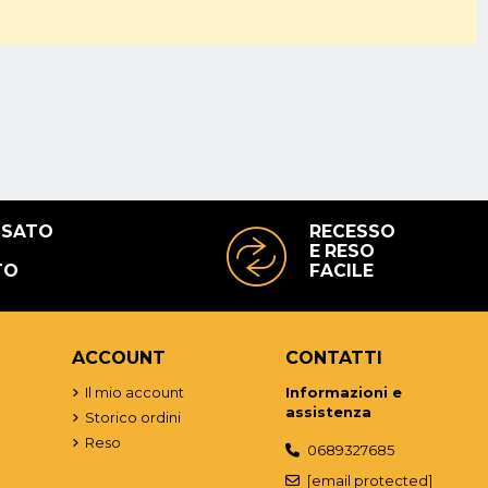
no dotati di un'elevata qualità costruttiva e una durata della batteria
ok Pro
sono entrambe ottime scelte a seconda delle specifiche
er prendere una decisione informata sull'acquisto. Se hai domande o
ui per aiutarti!
USATO
RECESSO
E RESO
TO
FACILE
ACCOUNT
CONTATTI
o
Il mio account
Informazioni e
assistenza
Storico ordini
Reso
0689327685
[email protected]