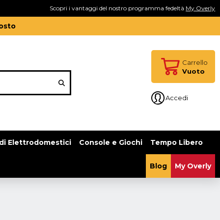
Scopri i vantaggi del nostro programma fedeltà
My Overly
gosto
Carrello
Vuoto
Accedi
di Elettrodomestici
Console e Giochi
Tempo Libero
Blog
My Overly