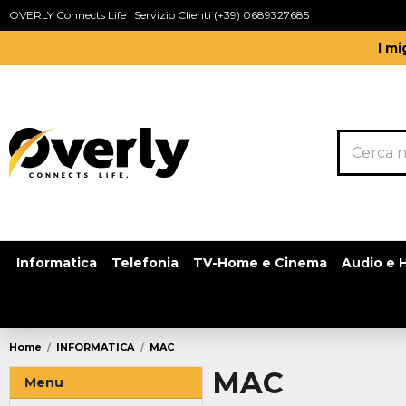
OVERLY Connects Life | Servizio Clienti (+39) 0689327685
I mi
Informatica
Telefonia
TV-Home e Cinema
Audio e H
Home
INFORMATICA
MAC
MAC
Menu