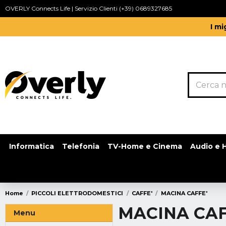
OVERLY Connects Life | Servizio Clienti (+39) 0689327685
I mi
Informatica
Telefonia
TV-Home e Cinema
Audio e H
Home
PICCOLI ELETTRODOMESTICI
CAFFE'
MACINA CAFFE'
MACINA CAF
Menu