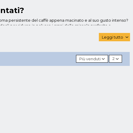
ontati?
aroma persistente del caffè appena macinato e al suo gusto intenso?
ideali per ridurre in polvere i grani delle miscela preferita e
ccanismi che consentono di triturare in modo uniforme e sottile i
ta nella classica moka o in apparecchi elettrici. Ecco qualche
Leggi tutto
‹
i lame tronche in acciaio inox, che consentono di ridurre in
ratico, realizzato in materiali resistente, azionabile tramite
Più venduti
2
 W, una capacità interna del contenitore pari a 50 gr, che presenta
vari tipi di spezie. Un elettrodomestico ideale per uso domestico,
one sul coperchio.