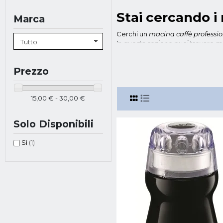
Stai cercando i 
Marca
Cerchi un
macina caffè professio
In questa sezione puoi trovare
ma
realizzare bevande buone come que
chicchi di caffè, senza alterarne
esempio di
macina caffè
dispon
Prezzo
Macina caffè Imetec
Frescoaro
polvere caffè, ma anche spezie e 
15,00 € - 30,00 €
pulsante a pressione, con un cont
Macina caffè Moulinex
AR1108:
Solo Disponibili
all'interno potenti lame in acciai
con un doppio sistema di sicurez
Sì
(1)
Macina Caffè in