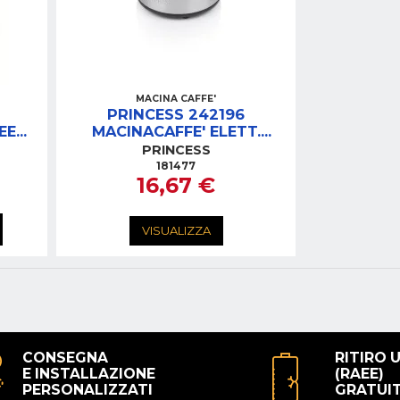
MACINA CAFFE'
PRINCESS 242196
EE
MACINACAFFE' ELETT.
ACCIAIO INOX 150W
PRINCESS
CAPACITA' 50GR.
181477
16,67 €
VISUALIZZA
CONSEGNA
RITIRO 
E INSTALLAZIONE
(RAEE)
PERSONALIZZATI
GRATUI