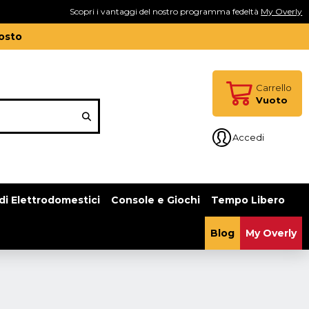
Scopri i vantaggi del nostro programma fedeltà
My Overly
gosto
Carrello
Vuoto
Accedi
di Elettrodomestici
Console e Giochi
Tempo Libero
Blog
My Overly