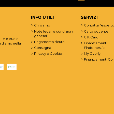
INFO UTILI
SERVIZI
Chi siamo
Contatta l'espert
Note legali e condizioni
Carta docente
generali
Gift Card
 TV e Audio,
Pagamento sicuro
Finanziamenti
uidiamo nella
Consegna
Findomestic
Privacy e Cookie
My Overly
Finanziamenti Co