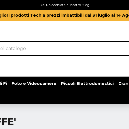
Dai un'occhiata al nostro Blog
gliori prodotti Tech a prezzi imbattibili dal 31 luglio al 14 A
i Fi
Foto e Videocamere
Piccoli Elettrodomestici
Gran
FE'