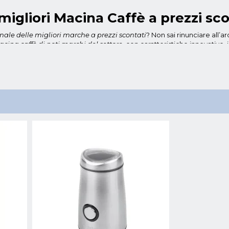
migliori Macina Caffè a prezzi sc
nale delle migliori marche a prezzi scontati
? Non sai rinunciare all’
cina caffè di noti marchi del settore
, con caratteristiche innovative, 
lle del bar. Si tratta di modelli di ultima generazione, dotati di me
 le qualità organolettiche e offrendo una polvere adatta a essere inseri
ibile nello shop online.
ma: un macinino di piccole dimensione e un design semplice, dotato d
frutta secca, nella massima sicurezza. Un apparecchio maneggevole e p
enitore della capacità di 50 gr e potenza di 150 W.
 un macina caffè dal design ricercato e compatto, con potenza di 1805
o inox, che consentono di triturare finemente chicchi di caffè, semi e 
za e facile da usare, in quanto viene azionato da una semplice pressi
 Vendita Online