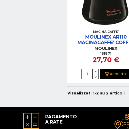
MACINA CAFFE'
MOULINEX AR110
MACINACAFFE' COFF
GRINDER
MOULINEX
151871
27,70 €
Acquista
Visualizzati 1-2 su 2 articoli
PAGAMENTO
A RATE