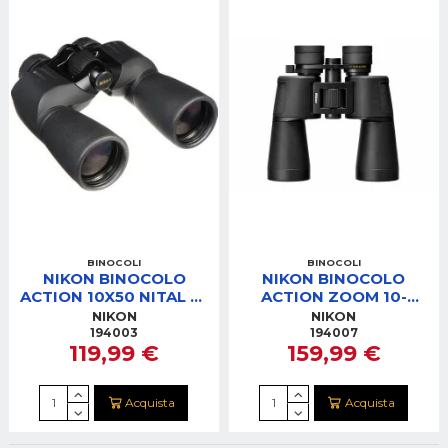
BINOCOLI
BINOCOLI
NIKON BINOCOLO
NIKON BINOCOLO
ACTION 10X50 NITAL 10
ACTION ZOOM 10-
ANNI
22X50 NITAL 10 ANNI
NIKON
NIKON
194003
194007
119,99 €
159,99 €
Acquista
Acquista