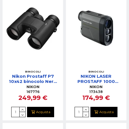
BINOCOLI
BINOCOLI
Nikon Prostaff P7
NIKON LASER
10x42 binocolo Nero
PROSTAFF 1000
Garanzia Nital 10 Anni
TELEMETRO
NIKON
NIKON
PORTATILE
167776
173438
249,99 €
174,99 €
Acquista
Acquista