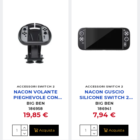
ACCESSORI SWITCH 2
ACCESSORI SWITCH 2
NACON VOLANTE
NACON GUSCIO
PIEGHEVOLE CON
SILICONE SWITCH 2
ALLOGGIO 2 JOYCON
NERO
BIG BEN
BIG BEN
SWITCH 2
186958
186941
19,85 €
7,94 €
Acquista
Acquista