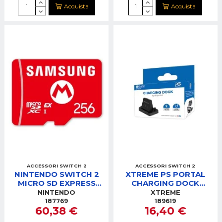
Acquista
Acquista
ACCESSORI SWITCH 2
ACCESSORI SWITCH 2
NINTENDO SWITCH 2
XTREME PS PORTAL
MICRO SD EXPRESS
CHARGING DOCK
SAMSUNG 256GB
STATION FAST 5V 3A-
NINTENDO
XTREME
15W
187769
189619
60,38 €
16,40 €