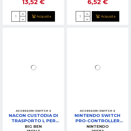
13,52 €
6,52 €
Acquista
Acquista
ACCESSORI SWITCH 2
ACCESSORI SWITCH 2
NACON CUSTODIA DI
NINTENDO SWITCH
TRASPORTO L PER
PRO-CONTROLLER
SWITCH 2 NERA
RESIDENT EVIL
BIG BEN
NINTENDO