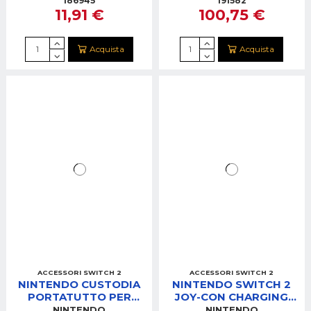
REQUIEM EDITION
186945
191582
11,91 €
100,75 €
Acquista
Acquista
ACCESSORI SWITCH 2
ACCESSORI SWITCH 2
NINTENDO CUSTODIA
NINTENDO SWITCH 2
PORTATUTTO PER
JOY-CON CHARGING
SWITCH 2
GRIP
NINTENDO
NINTENDO