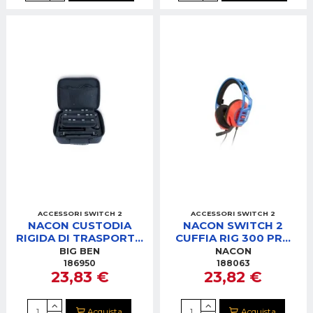
ACCESSORI SWITCH 2
ACCESSORI SWITCH 2
NACON CUSTODIA
NACON SWITCH 2
RIGIDA DI TRASPORTO
CUFFIA RIG 300 PRO
PER SWITCH 2 XXL
HNR+B ROSSO/BLU
BIG BEN
NACON
NERA
186950
188063
23,83 €
23,82 €
Acquista
Acquista