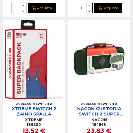
Acquista
Acquista
ACCESSORI SWITCH 2
ACCESSORI SWITCH 2
XTREME SWITCH 2
NACON CUSTODIA
ZAINO SPALLA
SWITCH 2 SUPER
MARIO
XTREME
NACON
189600
194545
13,52 €
23,83 €