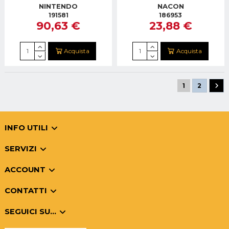
L.PURPLE-L.VIOLET
TUTTE 65W
NINTENDO
NACON
191581
186953
90,63 €
23,88 €
Acquista
Acquista
1
2
INFO UTILI
SERVIZI
ACCOUNT
CONTATTI
SEGUICI SU...