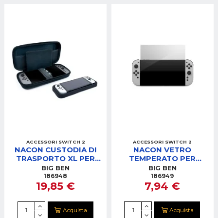
ACCESSORI SWITCH 2
ACCESSORI SWITCH 2
NACON CUSTODIA DI
NACON VETRO
TRASPORTO XL PER
TEMPERATO PER
SWITCH 2 NERA
SWITCH 2
BIG BEN
BIG BEN
186948
186949
19,85 €
7,94 €
Acquista
Acquista