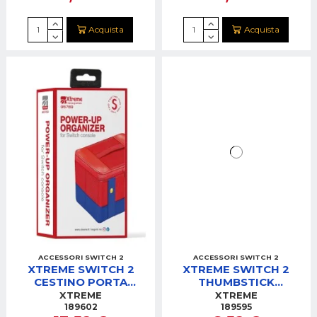
Acquista
Acquista
ACCESSORI SWITCH 2
ACCESSORI SWITCH 2
XTREME SWITCH 2
XTREME SWITCH 2
CESTINO PORTA
THUMBSTICK
OGGETTI
GENEROUS KIT 8PZ
XTREME
XTREME
189602
189595