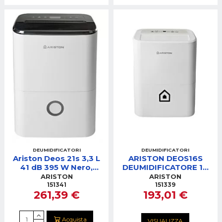
DEUMIDIFICATORI
DEUMIDIFICATORI
Ariston Deos 21s 3,3 L
ARISTON DEOS16S
41 dB 395 W Nero,
DEUMIDIFICATORE 16
Bianco
LITRI GAS R290
ARISTON
ARISTON
151341
151339
261,39 €
193,01 €
Acquista
VISUALIZZA