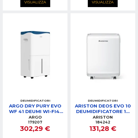
VISUALIZZA
VISUALIZZA
DEUMIDIFICATORI
DEUMIDIFICATORI
ARGO DRY PURY EVO
ARISTON DEOS EVO 10
WF 41 DEUMI WI-FI41
DEUMIDIFICATORE 10
LITRI
LITRI GAS R290 -
ARGO
ARISTON
BIANCO
179207
184242
302,29 €
131,28 €