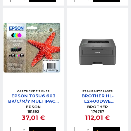
CARTUCCE E TONER
STAMPANTE LASER
EPSON T03U6 603
BROTHER HL-
BK/C/M/Y MULTIPACK
L2400DWE
CARTUCCE
STAMPANTE LASER
EPSON
BROTHER
MONOCROMATICA
151592
176757
37,01 €
112,01 €
WIFI A 5GHZ USB