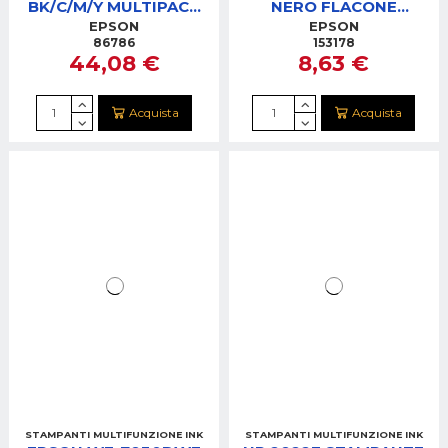
BK/C/M/Y MULTIPACK
NERO FLACONE
CARTUCCE
ECOTANK
EPSON
EPSON
86786
153178
44,08 €
8,63 €
Acquista
Acquista
STAMPANTI MULTIFUNZIONE INK
STAMPANTI MULTIFUNZIONE INK