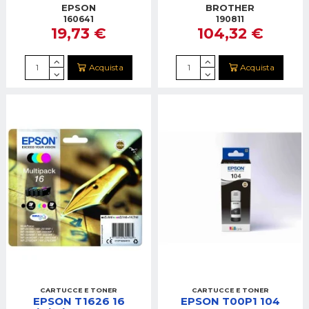
MONOCROMATICA
EPSON
BROTHER
WIFI USB
160641
190811
19,73 €
104,32 €
Acquista
Acquista
CARTUCCE E TONER
CARTUCCE E TONER
EPSON T1626 16
EPSON T00P1 104