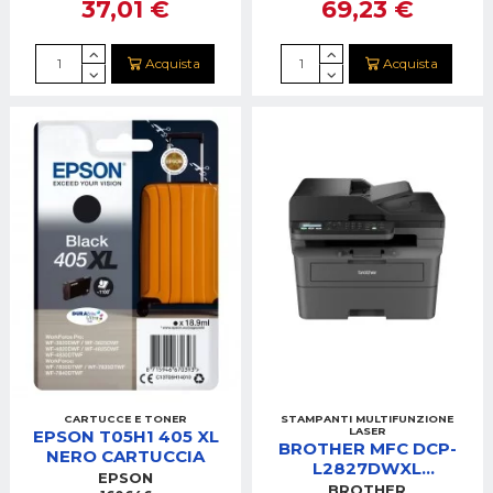
37,01 €
69,23 €
Acquista
Acquista
CARTUCCE E TONER
STAMPANTI MULTIFUNZIONE
LASER
EPSON T05H1 405 XL
BROTHER MFC DCP-
NERO CARTUCCIA
L2827DWXL
EPSON
STAMPANTEAIO LASER
BROTHER