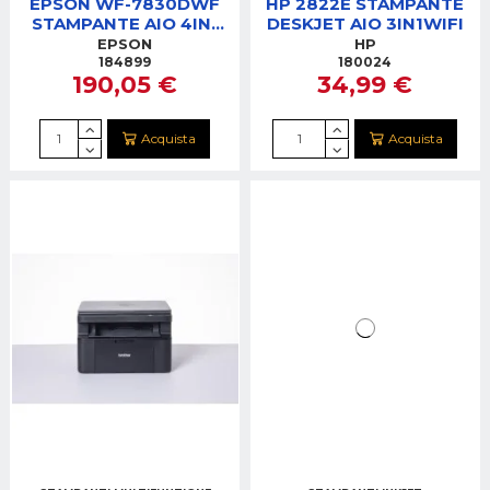
EPSON WF-7830DWF
HP 2822E STAMPANTE
STAMPANTE AIO 4IN1
DESKJET AIO 3IN1WIFI
FAX/WIFI/ADF
EPSON
HP
184899
180024
190,05 €
34,99 €
Acquista
Acquista