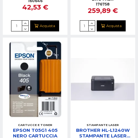
160646
MONO 4IN1
176758
42,53 €
259,89 €
FAX/WIFI/RETE
Acquista
Acquista
CARTUCCE E TONER
STAMPANTE LASER
EPSON T05G1 405
BROTHER HL-L1240W
NERO CARTUCCIA
STAMPANTE LASER