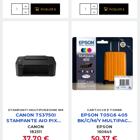
Acquista
Acquista
STAMPANTI MULTIFUNZIONE INK
CARTUCCE E TONER
CANON TS3750I
EPSON T05G6 405
STAMPANTE AIO PIXMA
BK/C/M/Y MULTIPACK
INKJET 3IN1 WIFI
CARTUCCE
CANON
EPSON
BLACK
182511
160645
37,70 €
50,37 €