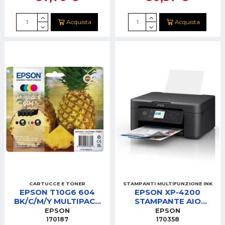
Acquista
Acquista
CARTUCCE E TONER
STAMPANTI MULTIFUNZIONE INK
EPSON T10G6 604
EPSON XP-4200
BK/C/M/Y MULTIPACK
STAMPANTE AIO
CARTUCCE
INKJET 3IN1
EPSON
EPSON
WIFI/FRONTERETRO/DIS
170187
170358