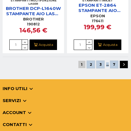
STAMPANTI MULTIFUNZIONE
STAMPANTI INKJET
LASER
EPSON ET-2864
BROTHER DCP-L1640W
STAMPANTE AIO
STAMPANTE AIO LASER
ECOTANKCOLOR 3IN1 -
EPSON
MONO 3IN1 WI-FI
BROTHER
WIFI
176411
190812
199,99 €
146,56 €
Acquista
Acquista
1
2
3
…
7
INFO UTILI
SERVIZI
ACCOUNT
CONTATTI