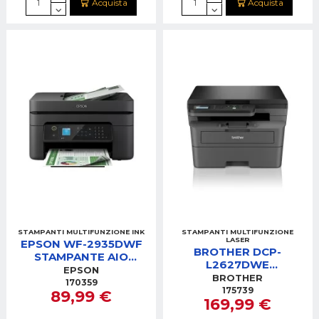
Acquista
Acquista
STAMPANTI MULTIFUNZIONE INK
STAMPANTI MULTIFUNZIONE
LASER
EPSON WF-2935DWF
BROTHER DCP-
STAMPANTE AIO
L2627DWE
INKJ3IN1
EPSON
STAMPANTE AIO LASER
BROTHER
WIFI/FRONTERETRO/DISPLAY
170359
B/N 3IN1 WIFI
175739
89,99 €
169,99 €