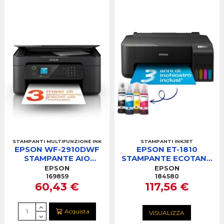
STAMPANTI MULTIFUNZIONE INK
STAMPANTI INKJET
EPSON WF-2910DWF
EPSON ET-1810
STAMPANTE AIO
STAMPANTE ECOTANK
INKJET4IN1
COLOR WIFI FRONTE-
EPSON
EPSON
WIFI/FAX/FRONTERETRO/DISPLAY
RETRO MANUALE
169859
184580
60,43 €
117,56 €
Acquista
VISUALIZZA