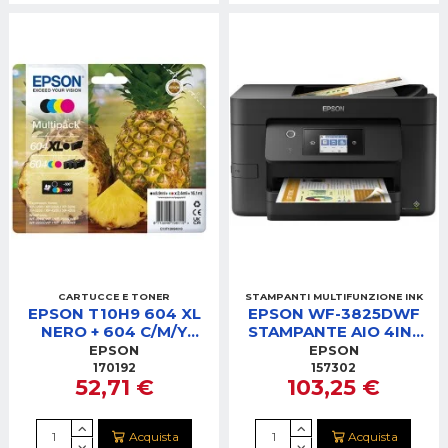
CARTUCCE E TONER
STAMPANTI MULTIFUNZIONE INK
EPSON T10H9 604 XL
EPSON WF-3825DWF
NERO + 604 C/M/Y
STAMPANTE AIO 4IN1
MULTIPACK CARTUCCE
FAX/WIFI/ADF
EPSON
EPSON
170192
157302
52,71 €
103,25 €
Acquista
Acquista