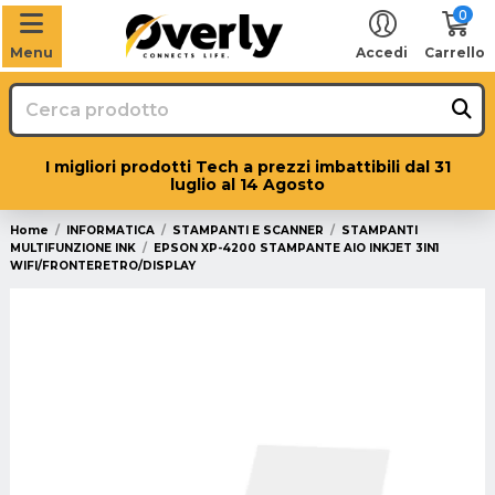
0
Menu
Accedi
Carrello
I migliori prodotti Tech a prezzi imbattibili dal 31
luglio al 14 Agosto
Home
INFORMATICA
STAMPANTI E SCANNER
STAMPANTI
MULTIFUNZIONE INK
EPSON XP-4200 STAMPANTE AIO INKJET 3IN1
WIFI/FRONTERETRO/DISPLAY