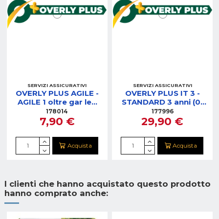
SERVIZI ASSICURATIVI
SERVIZI ASSICURATIVI
OVERLY PLUS AGILE -
OVERLY PLUS IT 3 -
AGILE 1 oltre gar leg
STANDARD 3 anni (0-
anni (0-75)
200)
178014
177996
7,90 €
29,90 €
Acquista
Acquista
I clienti che hanno acquistato questo prodotto
hanno comprato anche: