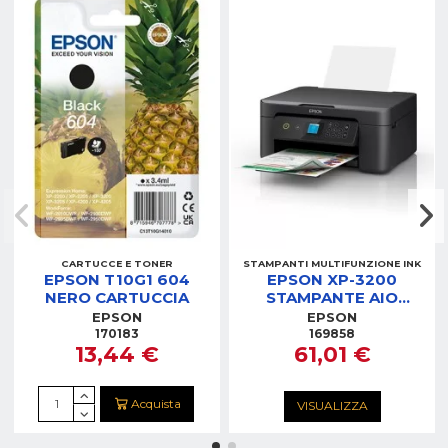
CARTUCCE E TONER
STAMPANTI MULTIFUNZIONE INK
EPSON T10G1 604
EPSON XP-3200
NERO CARTUCCIA
STAMPANTE AIO
INKJET 3IN1 WIFI
EPSON
EPSON
170183
169858
13,44 €
61,01 €
Acquista
VISUALIZZA