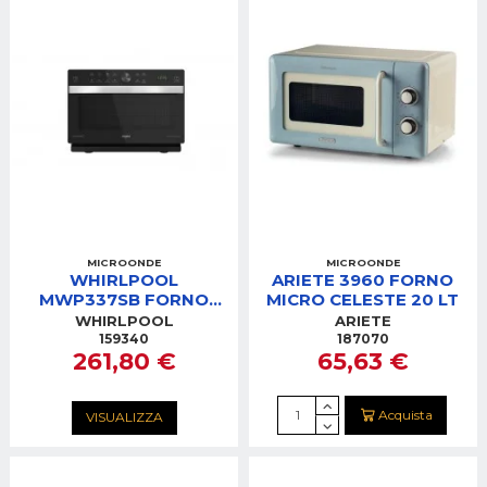
MICROONDE
MICROONDE
WHIRLPOOL
ARIETE 3960 FORNO
MWP337SB FORNO
MICRO CELESTE 20 LT
MICROONDE 33LT
WHIRLPOOL
ARIETE
900W GRILL 1200W
159340
187070
261,80 €
65,63 €
SILVER
Acquista
VISUALIZZA