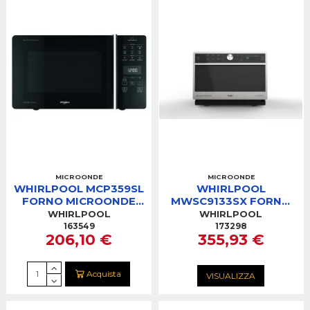
MICROONDE
MICROONDE
WHIRLPOOL MCP359SL
WHIRLPOOL
FORNO MICROONDE
MWSC9133SX FORNO
25LT MWO 800W
MICROONDE 33LT
WHIRLPOOL
WHIRLPOOL
GRILL 900W SILVER
INOX 1000W COTTURA
163549
173298
206,10 €
355,93 €
A VAPORE
Acquista
VISUALIZZA