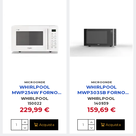
MICROONDE
MICROONDE
WHIRLPOOL
WHIRLPOOL
MWP254W FORNO
MWP303SB FORNO
MICROONDE 25LT
MICROONDE 30 LT
WHIRLPOOL
WHIRLPOOL
900W GRILL 1000W
150022
140939
229,99 €
159,69 €
BIANCO
Acquista
Acquista