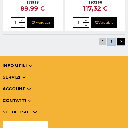
BLACK
700W BIANCO GRILL
171935
190366
89,99 €
117,32 €
1000W
Acquista
Acquista
1
2
INFO UTILI
SERVIZI
ACCOUNT
CONTATTI
SEGUICI SU...