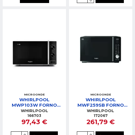
MICROONDE
MICROONDE
WHIRLPOOL
WHIRLPOOL
MWP103W FORNO
MWF259SB FORNO
MICROONDE 20LT
MICRO 25LT 800W
WHIRLPOOL
WHIRLPOOL
BIANCO 700 W
SILVER/BLACK
166703
172067
97,43 €
261,79 €
GRILL+VAPORE