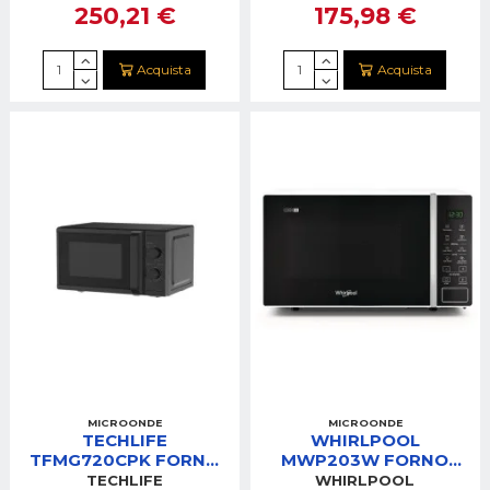
250,21 €
175,98 €
+ GRILL
LED
Acquista
Acquista
MICROONDE
MICROONDE
TECHLIFE
WHIRLPOOL
TFMG720CPK FORNO
MWP203W FORNO
MICROONDE20 LITRI
MICROONDE 20LT
TECHLIFE
WHIRLPOOL