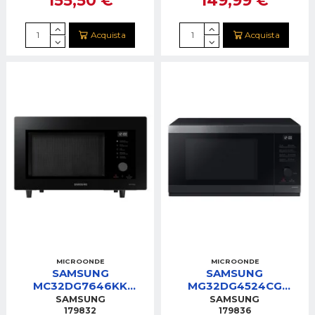
Acquista
Acquista
MICROONDE
MICROONDE
SAMSUNG
SAMSUNG
MC32DG7646KK
MG32DG4524CG
FORNO MICROONDE
FORNO MICRO 32LT
SAMSUNG
SAMSUNG
32LT NERO VENTILATO
NERO GRILL DISPLAY
179832
179836