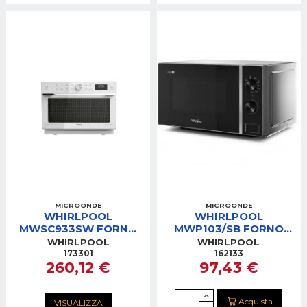
MICROONDE
MICROONDE
WHIRLPOOL
WHIRLPOOL
MWSC933SW FORNO
MWP103/SB FORNO
MICROONDE33LT
MICROONDE 20LT
WHIRLPOOL
WHIRLPOOL
BIANCO 900W
SILVER/BLACK 700 W.
173301
162133
260,12 €
97,43 €
COTTURA A VAPORE
Acquista
VISUALIZZA