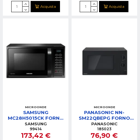
Acquista
Acquista
MICROONDE
MICROONDE
SAMSUNG
PANASONIC NN-
MC28H5015CK FORNO
SM22QBEPG FORNO
MICROONDE 28LT
MICRO 20LT NERO
SAMSUNG
PANASONIC
NERO VENTILATO
800W
99414
185023
173,42 €
76,90 €
GRILL