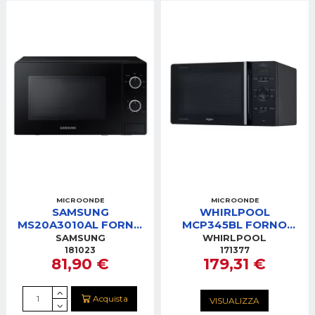
MICROONDE
MICROONDE
SAMSUNG
WHIRLPOOL
MS20A3010AL FORNO
MCP345BL FORNO
MICROONDE 20LT
MICROONDE 25LT
SAMSUNG
WHIRLPOOL
NERO 1150W 5
MWO 800W GRILL
181023
171377
81,90 €
179,31 €
PROGRAMMI
BLACK AUTOCLEAN
Acquista
VISUALIZZA