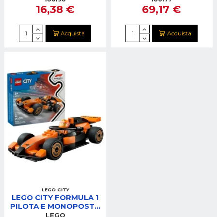
16,38 €
69,17 €
ALPINE F1®
Acquista
Acquista
LEGO CITY
LEGO CITY FORMULA 1
PILOTA E MONOPOSTO
MCLAREN F1®
LEGO