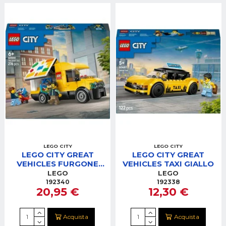
LEGO CITY
LEGO CITY
LEGO CITY GREAT
LEGO CITY GREAT
VEHICLES FURGONE
VEHICLES TAXI GIALLO
LEGO
LEGO
LEGO
192340
192338
20,95 €
12,30 €
Acquista
Acquista