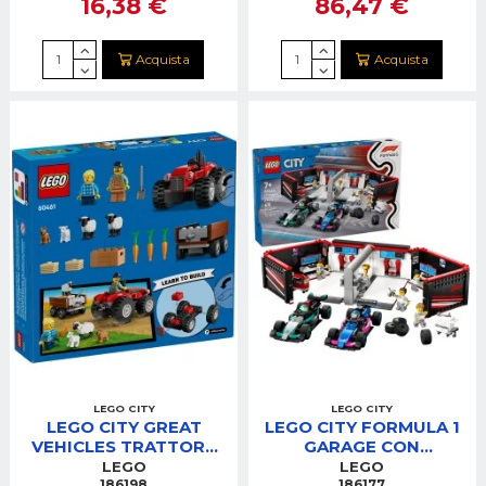
16,38 €
86,47 €
ALPINE F1®
Acquista
Acquista
LEGO CITY
LEGO CITY
LEGO CITY GREAT
LEGO CITY FORMULA 1
VEHICLES TRATTORE
GARAGE CON
AGRICOLO ROSSO CON
MONOPOSTO
LEGO
LEGO
RIMORCHIO E PECOR
MERCEDES-AMG E
186198
186177