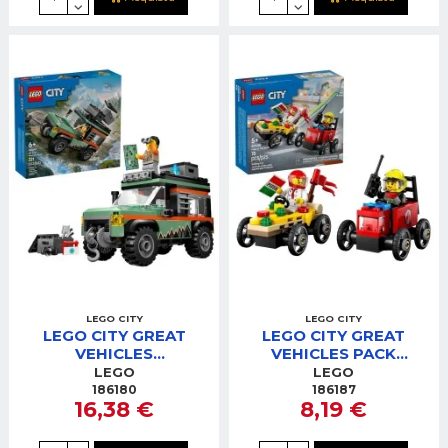
LEGO CITY
LEGO CITY
LEGO CITY GREAT
LEGO CITY GREAT
VEHICLES
VEHICLES PACK
FUORISTRADA DI
VEICOLI DA CORSA:
LEGO
LEGO
MONTAGNA 4X4
PIZZAIOLO CONTRO
186180
186187
16,38 €
8,19 €
POMPI