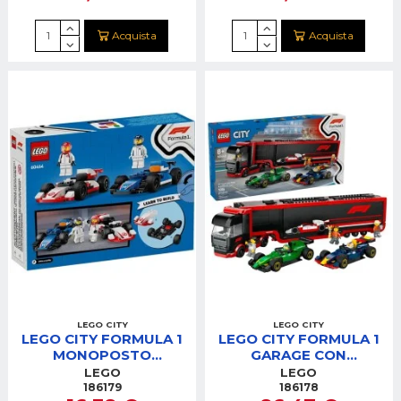
Acquista
Acquista
LEGO CITY
LEGO CITY
LEGO CITY FORMULA 1
LEGO CITY FORMULA 1
MONOPOSTO
GARAGE CON
WILLIAMS RACING E
MONOPOSTO
LEGO
LEGO
HAAS F1®
MERCEDES-AMG E
186179
186178