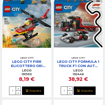
LEGO CITY
LEGO CITY
LEGO CITY FIRE
LEGO CITY FORMULA 1
ELICOTTERO DEI
TRUCK F1 CON AUTO
POMPIERI
DA CORSA AUDI F1
LEGO
LEGO
191300
192446
8,19 €
38,92 €
Acquista
Acquista