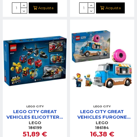
Acquista
Acquista
LEGO CITY
LEGO CITY
LEGO CITY GREAT
LEGO CITY GREAT
VEHICLES ELICOTTERO
VEHICLES FURGONE
AUTOPOMPA E
DELLE CIAMBELLE
LEGO
LEGO
SOTTOMARINO
186199
186184
51,89 €
16,38 €