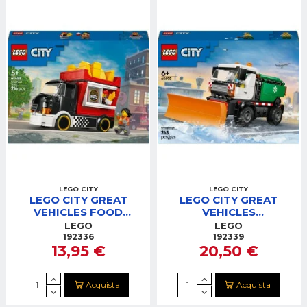
LEGO CITY
LEGO CITY
LEGO CITY GREAT
LEGO CITY GREAT
VEHICLES FOOD
VEHICLES
TRUCK DELLE
SPAZZANEVE
LEGO
LEGO
PATATINE
192336
192339
13,95 €
20,50 €
Acquista
Acquista