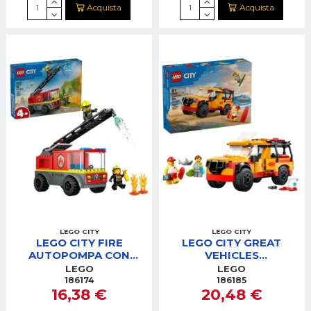
Acquista
Acquista
LEGO CITY
LEGO CITY
LEGO CITY FIRE
LEGO CITY GREAT
AUTOPOMPA CON
VEHICLES
SCALA
FUORISTRADA DI
LEGO
LEGO
SOCCORSO DEL
186174
186185
16,38 €
20,48 €
BAGNINO