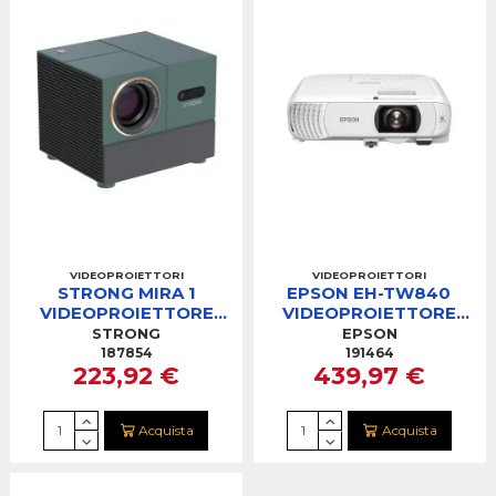
VIDEOPROIETTORI
VIDEOPROIETTORI
STRONG MIRA 1
EPSON EH-TW840
VIDEOPROIETTORE
VIDEOPROIETTORE
PORTATILE FHD
FHD
STRONG
EPSON
187854
191464
223,92 €
439,97 €
Acquista
Acquista