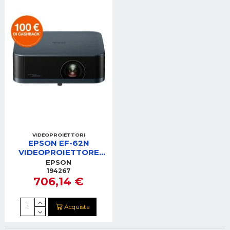
VIDEOPROIETTORI
EPSON EF-62N
VIDEOPROIETTORE
FHD
EPSON
194267
706,14 €
Acquista