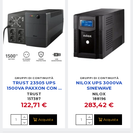
GRUPPI DI CONTINUITÀ
GRUPPI DI CONTINUITÀ
TRUST 23505 UPS
NILOX UPS 3000VA
1500VA PAXXON CON 4
SINEWAVE
PRESE SCHUKO
TRUST
NILOX
157387
188196
122,71 €
283,42 €
Acquista
Acquista