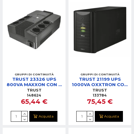
GRUPPI DI CONTINUITÀ
GRUPPI DI CONTINUITÀ
TRUST 23326 UPS
TRUST 21199 UPS
800VA MAXXON CON 6
1000VA OXXTRON CON
PRESE
DUE PRESE STANDARD
TRUST
TRUST
148624
133784
65,44 €
75,45 €
Acquista
Acquista