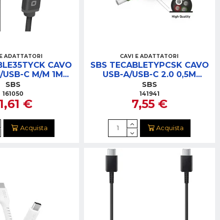
 E ADATTATORI
CAVI E ADATTATORI
BLE35TYCK CAVO
SBS TECABLETYPCSK CAVO
5/USB-C M/M 1M
USB-A/USB-C 2.0 0,5M
NERO
SPIRALATO NERO
SBS
SBS
161050
141941
1,61 €
7,55 €
Acquista
Acquista