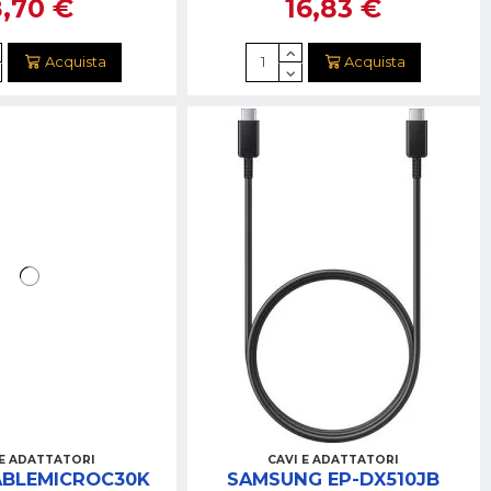
8,70 €
16,83 €
Acquista
Acquista
 E ADATTATORI
CAVI E ADATTATORI
ABLEMICROC30K
SAMSUNG EP-DX510JB