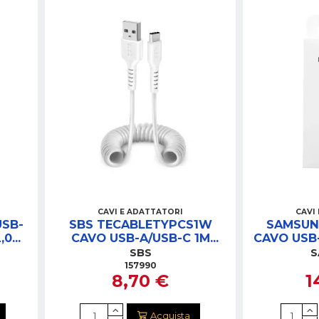
CAVI E ADATTATORI
CAVI
USB-
SBS TECABLETYPCS1W
SAMSUN
2,0M
CAVO USB-A/USB-C 1M
CAVO USB-
BIANCO
SBS
S
157990
8,70 €
1
Acquista