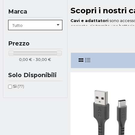
Scopri i nostri 
Marca
Cavi e adattatori
sono accessori
corrente, sia tramite una batteria 
collegati, infatti vi sono adattato
fondamentalmente, l'aspetto più 
esempio trovare:
Prezzo
Cavo Cellularline Data Cable Sty
marchio iPhone. E' disponibile in
0,00 € - 30,00 €
essere utilizzato anche in auto o
Cavo Cellularline USB Data Cab
Solo Disponibili
dati. Molto resistente, affidabile,
Adattatore Trust Primo 70 W
: ad
Sì
(77)
Protegge da sovraccarichi e cortoc
Vendita cavi ed