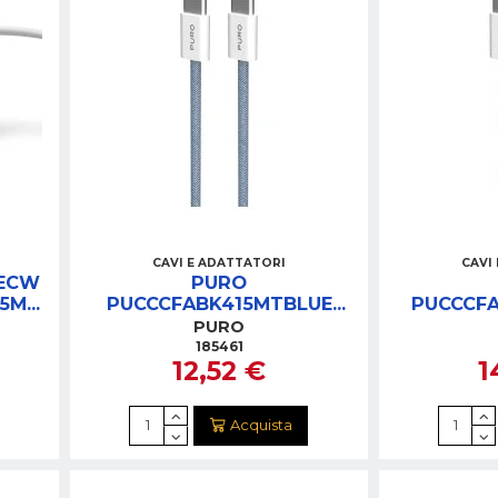
CAVI E ADATTATORI
CAVI
PECW
PURO
,5M
PUCCCFABK415MTBLUE
PUCCCF
CAVO IN TESSUTO USB-
CAVO IN
PURO
C/USB-C 1,5M 60W BLU
C/USB-C 
185461
12,52 €
1
Acquista