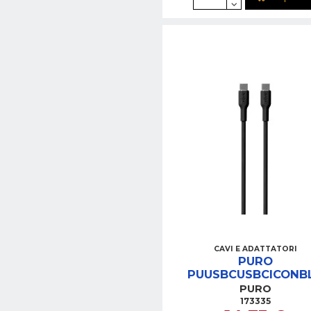
CAVI E ADATTATORI
PURO
PUUSBCUSBCICONB
CAVO SOFT USB-C/US
PURO
1.5M NERO
173335