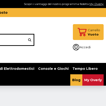
Scopri i vantaggi del nostro programma fedeltà
My Overly
gosto
Carrello
Vuoto
Accedi
di Elettrodomestici
Console e Giochi
Tempo Libero
Blog
My Overly