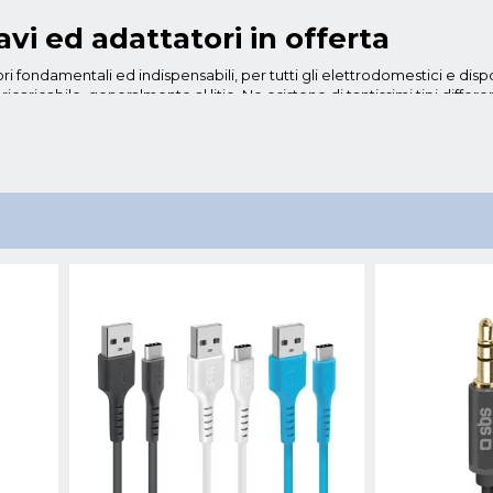
cavi ed adattatori in offerta
 fondamentali ed indispensabili, per tutti gli elettrodomestici e dispos
ricaricabile, generalmente al litio. Ne esistono di tantissimi tipi diffe
ri: audio, per monitor, video, scart, ecc... Allo stesso modo, anche per 
pratico da considerare al momento dell'acquisto, è la lunghezza. Vi s
lecolor
: cavo dalle caratteristiche standard utilizzabile sia per la ricari
 diverse colorazioni anche brillanti. Lungo un metro, permette anche l
 collegato al personal computer.
le Micro USB
: cavo standard con uscita micro USB molto versatile che p
 sicuro e dall'elevato rapporto qualità/prezzo.
attatore compatibile con la maggior parte dei marchi di pc in commerci
ircuiti per una ricarica in totale sicurezza. Evita il surriscaldamento
 adattatori Online in Offerta