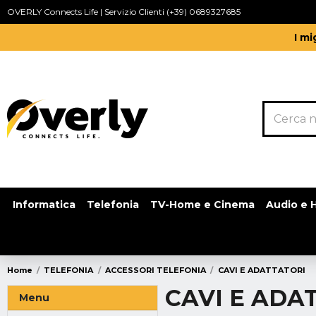
OVERLY Connects Life | Servizio Clienti (+39) 0689327685
I mi
Informatica
Telefonia
TV-Home e Cinema
Audio e H
Home
TELEFONIA
ACCESSORI TELEFONIA
CAVI E ADATTATORI
CAVI E ADA
Menu