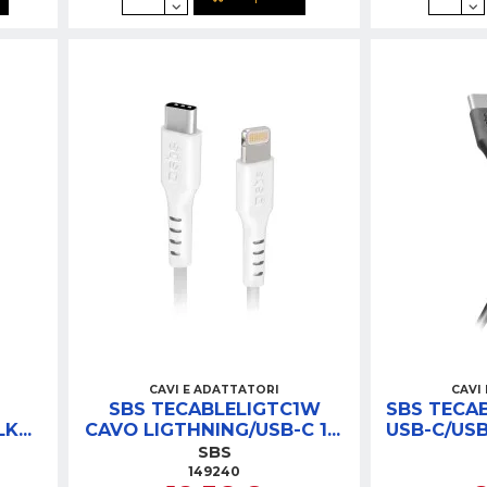
CAVI E ADATTATORI
CAVI
SBS TECABLELIGTC1W
SBS TECA
LK
CAVO LIGTHNING/USB-C 1M
USB-C/USB
B-C
BIANCO
SBS
149240