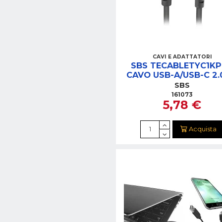
CAVI E ADATTATORI
SBS TECABLETYC1K
CAVO USB-A/USB-C 2.
NERO
SBS
161073
5,78 €
Acquista