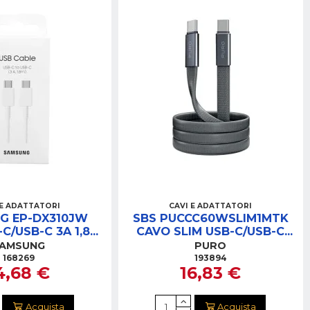
 E ADATTATORI
CAVI E ADATTATORI
G EP-DX310JW
SBS PUCCC60WSLIM1MTK
C/USB-C 3A 1,8M
CAVO SLIM USB-C/USB-C
BIANCO
60W 1MT NERO
AMSUNG
PURO
168269
193894
4,68 €
16,83 €
Acquista
Acquista