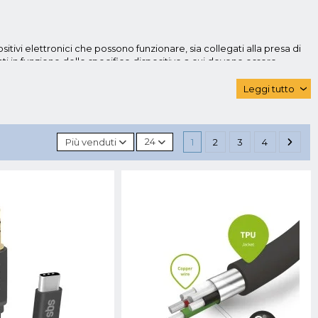
itivi elettronici che possono funzionare, sia collegati alla presa di
renti in funzione dello specifico dispositivo a cui devono essere
i cavi di collegamento, esistono diverse varianti ma,
ono tantissimi
cavi ed adattatori
in commercio e, qui potrai ad
Leggi tutto
‹
ca sia per la trasmissione dei dati, compatibile con i dispositivi del
a ricarica veloce. Termina con l'uscita USB in modo tale da poter
Più venduti
24
1
2
3
4
ermette la ricarica veloce dei dispositivi e la sincronizzazione dei
o grazie alla presenza di una serie di connettori tra cui scegliere.
 e il consumo non necessario di energia elettrica.