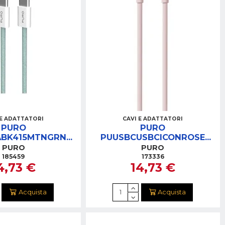
 E ADATTATORI
CAVI E ADATTATORI
PURO
PURO
ABK415MTNGRN
PUUSBCUSBCICONROSE
 TESSUTO USB-
CAVO SOFT USB-C/USB-C
PURO
PURO
1,5M 60W VERDE
1.5M ROSA
185459
173336
4,73 €
14,73 €
Acquista
Acquista