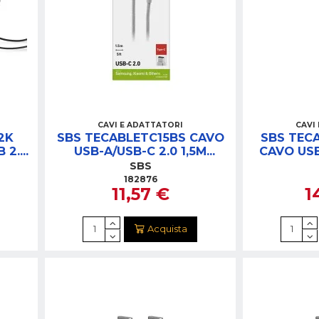
CAVI E ADATTATORI
CAVI
2K
SBS TECABLETC15BS CAVO
SBS TEC
 2.0
USB-A/USB-C 2.0 1,5M
CAVO US
BRAIDED NERO
1,
SBS
182876
11,57 €
1
Acquista