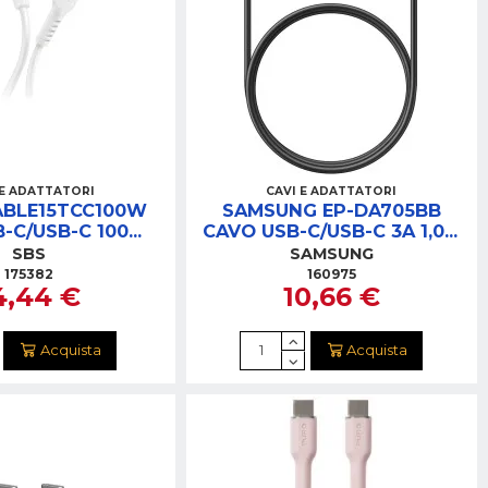
 E ADATTATORI
CAVI E ADATTATORI
ABLE15TCC100W
SAMSUNG EP-DA705BB
B-C/USB-C 100W
CAVO USB-C/USB-C 3A 1,0M
5M BIANCO
NERO
SBS
SAMSUNG
175382
160975
4,44 €
10,66 €
Acquista
Acquista