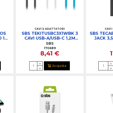
CAVI E ADATTATORI
CAVI
POS
SBS TEKITUSBC3X1WBK 3
SBS TECA
0 1M
CAVI USB-A/USB-C 1,2M
JACK 3,
BIANCO/AZZURRO/NERO
SBS
170689
8,41 €
1
Acquista