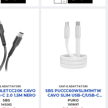
 E ADATTATORI
CAVI E ADATTATORI
BLETCC20K CAVO
SBS PUCCC60WSLIM1MTW
-C 2.0 1,5M NERO
CAVO SLIM USB-C/USB-C
60W 1MT BIANCO
SBS
PURO
145262
193897