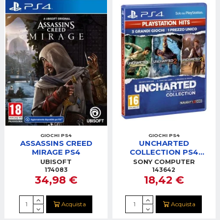
GIOCHI PS4
GIOCHI PS4
ASSASSINS CREED
UNCHARTED
MIRAGE PS4
COLLECTION PS4
PLAYSTATION HITS
UBISOFT
SONY COMPUTER
174083
143642
34,98 €
18,42 €
Acquista
Acquista