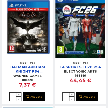
GIOCHI PS4
GIOCHI PS4
BATMAN ARKHAM
EA SPORTS FC26 PS4
KNIGHT PS4
ELECTRONIC ARTS
PLAYSTATION HITS
188816
WARNER GAMES
44,45 €
108228
7,37 €
Acquista
Acquista