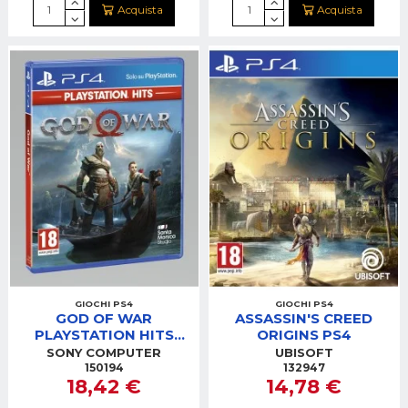
Acquista
Acquista
GIOCHI PS4
GIOCHI PS4
GOD OF WAR
ASSASSIN'S CREED
PLAYSTATION HITS
ORIGINS PS4
PS4
SONY COMPUTER
UBISOFT
150194
132947
18,42 €
14,78 €