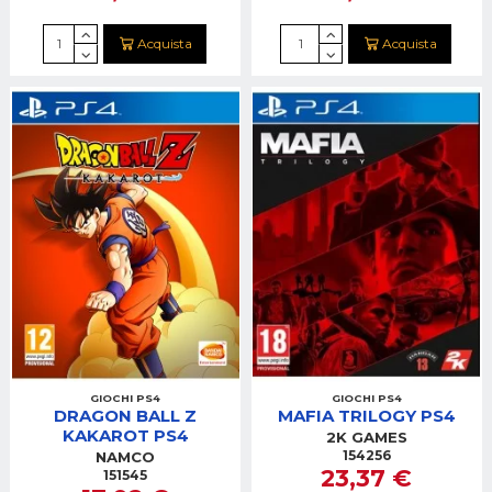
Acquista
Acquista
GIOCHI PS4
GIOCHI PS4
DRAGON BALL Z
MAFIA TRILOGY PS4
KAKAROT PS4
2K GAMES
154256
NAMCO
23,37 €
151545