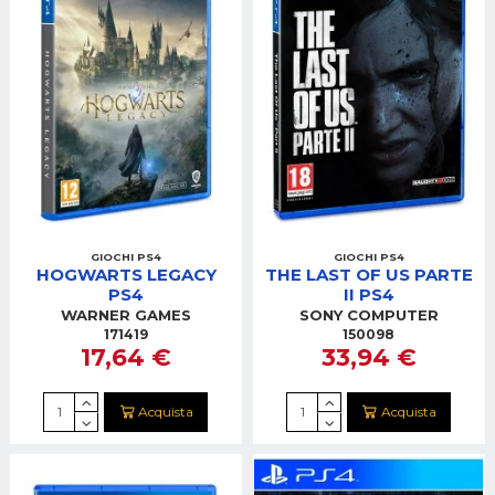
GIOCHI PS4
GIOCHI PS4
HOGWARTS LEGACY
THE LAST OF US PARTE
PS4
II PS4
WARNER GAMES
SONY COMPUTER
171419
150098
17,64 €
33,94 €
Acquista
Acquista