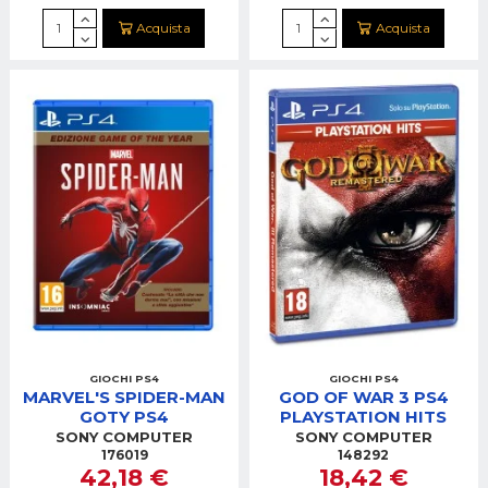
Acquista
Acquista
GIOCHI PS4
GIOCHI PS4
MARVEL'S SPIDER-MAN
GOD OF WAR 3 PS4
GOTY PS4
PLAYSTATION HITS
SONY COMPUTER
SONY COMPUTER
176019
148292
42,18 €
18,42 €