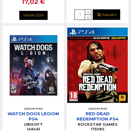
17,02 €
Acquista
VISUALIZZA
GIOCHI PS4
GIOCHI PS4
WATCH DOGS LEGION
RED DEAD
PS4
REDEMPTION PS4
UBISOFT
ROCKSTAR GAMES
148461
175080