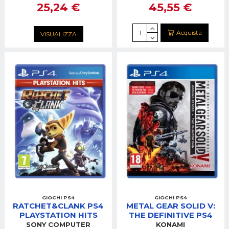
25,24 €
45,55 €
Acquista
VISUALIZZA
GIOCHI PS4
GIOCHI PS4
RATCHET&CLANK PS4
METAL GEAR SOLID V:
PLAYSTATION HITS
THE DEFINITIVE PS4
SONY COMPUTER
KONAMI