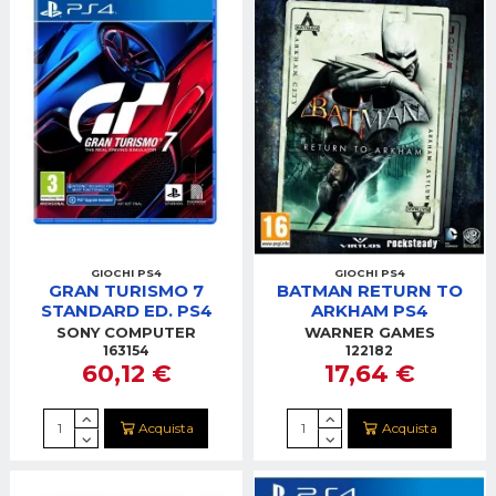
GIOCHI PS4
GIOCHI PS4
GRAN TURISMO 7
BATMAN RETURN TO
STANDARD ED. PS4
ARKHAM PS4
SONY COMPUTER
WARNER GAMES
163154
122182
60,12 €
17,64 €
Acquista
Acquista