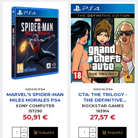
GIOCHI PS4
GIOCHI PS4
MARVEL'S SPIDER-MAN
GTA: THE TRILOGY -
MILES MORALES PS4
THE DEFINITIVE
EDITION PS4/PS5
SONY COMPUTER
ROCKSTAR GAMES
157290
163914
50,91 €
27,57 €
Acquista
Acquista