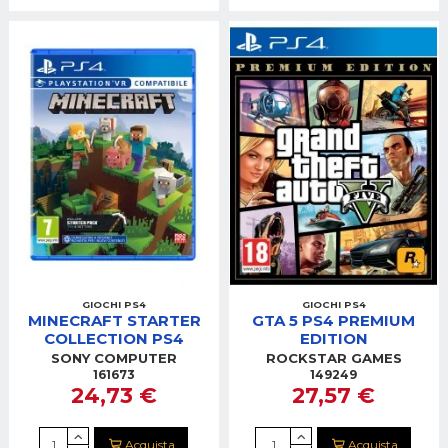
GIOCHI PS4
GIOCHI PS4
MINECRAFT STARTER
GTA 5 PS4 PREMIUM
COLLECTION PS4
EDITION
SONY COMPUTER
ROCKSTAR GAMES
161673
149249
24,73 €
27,57 €
Acquista
Acquista