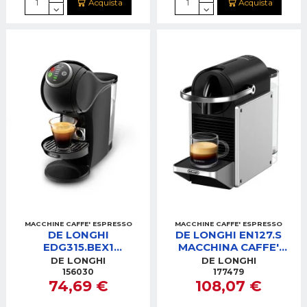
Acquista
Acquista
MACCHINE CAFFE' ESPRESSO
MACCHINE CAFFE' ESPRESSO
DE LONGHI
DE LONGHI EN127.S
EDG315.BEX1
MACCHINA CAFFE'
MACCHINA CAFFE'
NESPRESSO SILVER
DE LONGHI
DE LONGHI
GENIOS PLUS
PIXIE
156030
177479
74,69 €
108,07 €
DOLCEGUSTO NERA