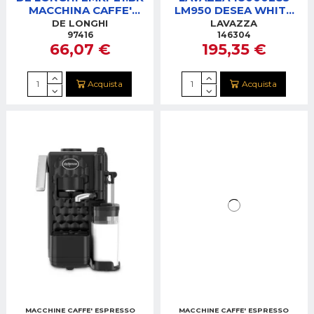
MACCHINA CAFFE'
LM950 DESEA WHITE
ALICIA
CREAM MACCHINA
DE LONGHI
LAVAZZA
CAFFE'
97416
146304
66,07 €
195,35 €
Acquista
Acquista
MACCHINE CAFFE' ESPRESSO
MACCHINE CAFFE' ESPRESSO