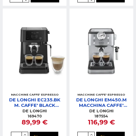
MACCHINE CAFFE' ESPRESSO
MACCHINE CAFFE' ESPRESSO
DE LONGHI EC235.BK
DE LONGHI EM450.M
M. CAFFE' BLACK
MACCHINA CAFFE'
CAFFE' IN POLVERE E
ESPRESSO METAL -
DE LONGHI
DE LONGHI
CIALDE E.S.E.
SCALDATAZZE
169470
187554
89,99 €
116,99 €