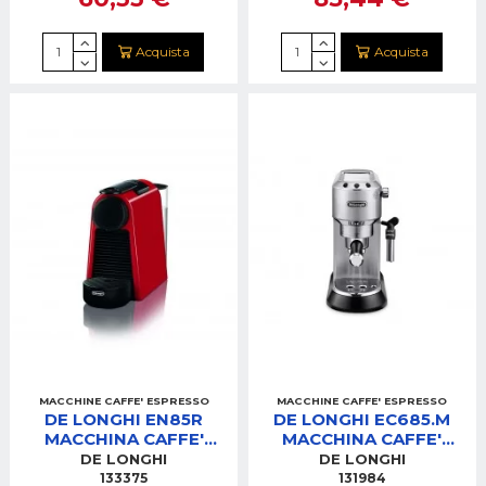
Acquista
Acquista
MACCHINE CAFFE' ESPRESSO
MACCHINE CAFFE' ESPRESSO
DE LONGHI EN85R
DE LONGHI EC685.M
MACCHINA CAFFE'
MACCHINA CAFFE'
NESPRESSO ESSENZA
METAL
DE LONGHI
DE LONGHI
MINI ROSSA
133375
131984