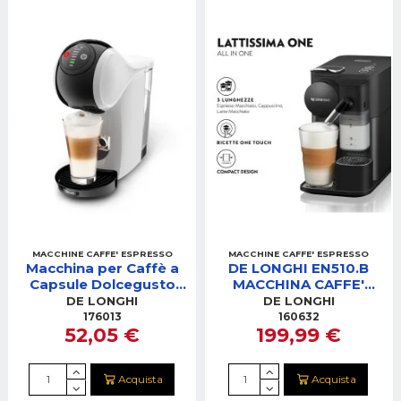
MACCHINE CAFFE' ESPRESSO
MACCHINE CAFFE' ESPRESSO
Macchina per Caffè a
DE LONGHI EN510.B
Capsule Dolcegusto
MACCHINA CAFFE'
De'Longhi EDG226.W
NESPRESSO
DE LONGHI
DE LONGHI
Automatica (0.8 L)
LATTISSIMA NERA
176013
160632
52,05 €
199,99 €
Acquista
Acquista