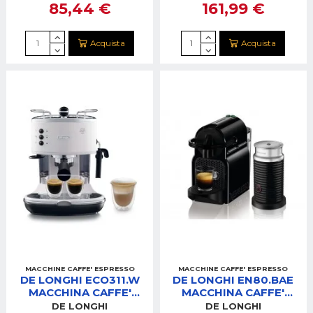
85,44 €
161,99 €
Acquista
Acquista
MACCHINE CAFFE' ESPRESSO
MACCHINE CAFFE' ESPRESSO
DE LONGHI ECO311.W
DE LONGHI EN80.BAE
MACCHINA CAFFE'
MACCHINA CAFFE'
ICONA BIANCA
NESPRESSO
DE LONGHI
DE LONGHI