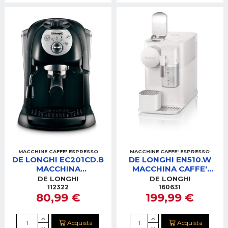
MACCHINE CAFFE' ESPRESSO
MACCHINE CAFFE' ESPRESSO
DE LONGHI EC201CD.B
DE LONGHI EN510.W
MACCHINA
MACCHINA CAFFE'
CAFFE'NERA
NESPRESSO
DE LONGHI
DE LONGHI
LATTISSIMA BIANCA
112322
160631
80,99 €
199,99 €
Acquista
Acquista