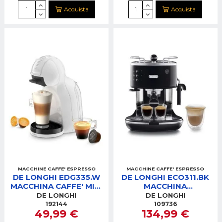
Acquista
Acquista
MACCHINE CAFFE' ESPRESSO
MACCHINE CAFFE' ESPRESSO
DE LONGHI EDG335.W
DE LONGHI ECO311.BK
MACCHINA CAFFE' MINI
MACCHINA
ME DOLCEGUSTO
CAFFE'ICONA NERA
DE LONGHI
DE LONGHI
BIANCA
192144
109736
49,99 €
134,99 €