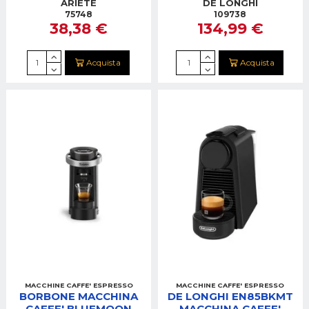
MOKA AROMA 480W
CAFFE ICONA VINTAGE
ARIETE
DE LONGHI
BEIGE
75748
109738
38,38 €
134,99 €
Acquista
Acquista
MACCHINE CAFFE' ESPRESSO
MACCHINE CAFFE' ESPRESSO
BORBONE MACCHINA
DE LONGHI EN85BKMT
CAFFE' BLUEMOON
MACCHINA CAFFE'