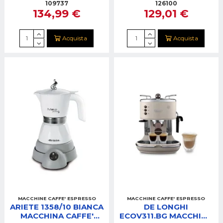
INISSIA&MILK A-40%
109737
126100
134,99 €
129,01 €
Acquista
Acquista
MACCHINE CAFFE' ESPRESSO
MACCHINE CAFFE' ESPRESSO
ARIETE 1358/10 BIANCA
DE LONGHI
MACCHINA CAFFE'
ECOV311.BG MACCHINA