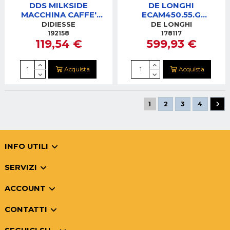
DDS MILKSIDE
DE LONGHI
MACCHINA CAFFE'
ECAM450.55.G
BLACK
MACCHINA CA FFE'
DIDIESSE
DE LONGHI
AUTOMATICA ELETTA
192158
178117
119,54 €
599,93 €
GRIGIO
Acquista
Acquista
1
2
3
4
INFO UTILI
SERVIZI
ACCOUNT
CONTATTI