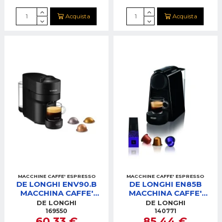
Acquista
Acquista
MACCHINE CAFFE' ESPRESSO
MACCHINE CAFFE' ESPRESSO
DE LONGHI ENV90.B
DE LONGHI EN85B
MACCHINA CAFFE'
MACCHINA CAFFE'
NESPRESSO VERTUO
NESPRESSO ESSENZA
DE LONGHI
DE LONGHI
NERA
MINI NERA
169550
140771
60,33 €
85,44 €