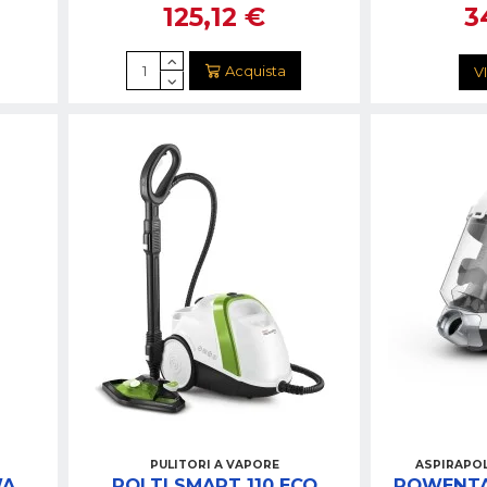
125,12 €
3
Acquista
V
PULITORI A VAPORE
ASPIRAPO
WA
POLTI SMART 110 ECO
ROWENTA 