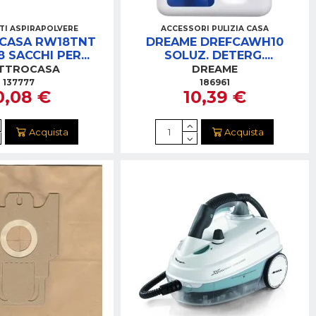
TI ASPIRAPOLVERE
ACCESSORI PULIZIA CASA
CASA RW18TNT
DREAME DREFCAWH10
8 SACCHI PER
SOLUZ. DETERG.
OWENTA
H11/H12PRO/H11C/H13PR/K20/
ETTROCASA
DREAME
500ML
137777
186961
0,08 €
10,39 €
Acquista
Acquista