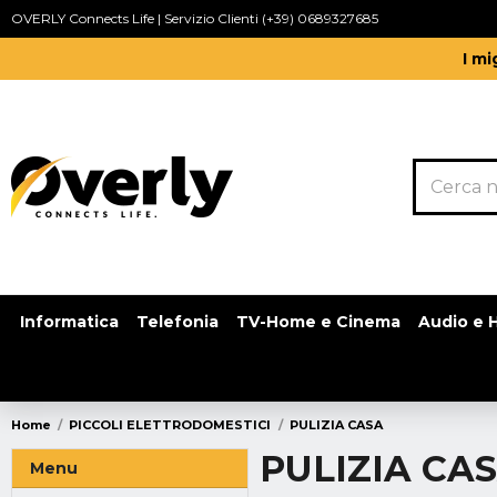
OVERLY Connects Life | Servizio Clienti (+39) 0689327685
I mi
Informatica
Telefonia
TV-Home e Cinema
Audio e H
Home
PICCOLI ELETTRODOMESTICI
PULIZIA CASA
PULIZIA CA
Menu