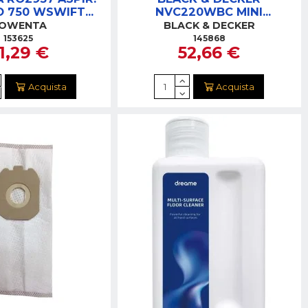
O 750 WSWIFT
NVC220WBC MINI
R CYCLONIC
ASPIRAPOLVERE 7,2V
OWENTA
BLACK & DECKER
153625
145868
1,29 €
52,66 €
Acquista
Acquista