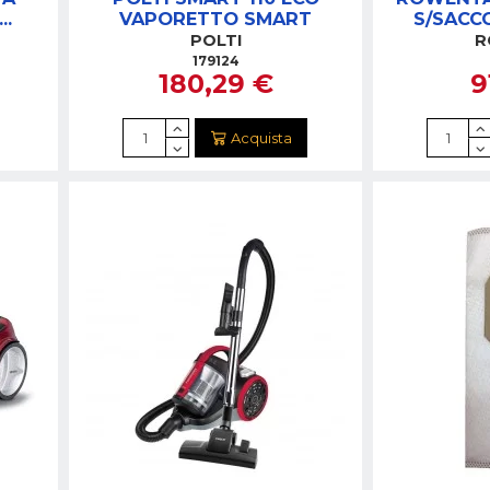
VAPORETTO SMART
S/SACC
CO
POWE
POLTI
R
179124
180,29 €
9
Acquista