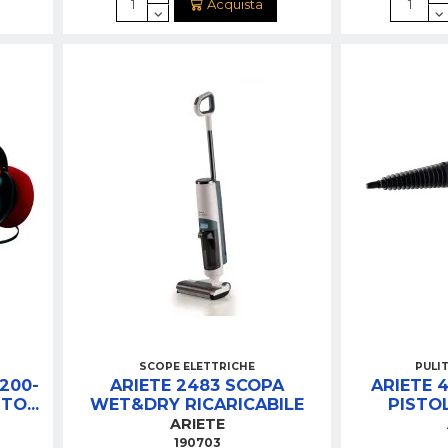
Acquista
SCOPE ELETTRICHE
PULI
200-
ARIETE 2483 SCOPA
ARIETE 
UTO
WET&DRY RICARICABILE
PISTO
ARI)
MULT
ARIETE
190703