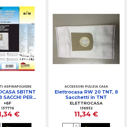
TI ASPIRAPOLVERE
ACCESSORI PULIZIA CASA
OCASA SB1TNT
Elettrocasa RW 20 TNT, 8
 SACCHI PER
Sacchetti in TNT
SIEMENS
+6F
ELETTROCASA
137776
136932
1,34 €
11,34 €