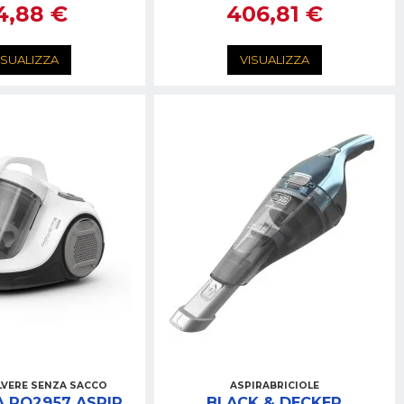
4,88 €
406,81 €
ISUALIZZA
VISUALIZZA
LVERE SENZA SACCO
ASPIRABRICIOLE
RO2957 ASPIR.
BLACK & DECKER