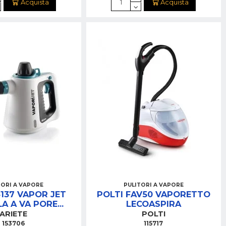
Acquista
Acquista
TORI A VAPORE
PULITORI A VAPORE
4137 VAPOR JET
POLTI FAV50 VAPORETTO
LA A VA PORE
LECOASPIRA
IFUNZIONE
ARIETE
POLTI
153706
115717