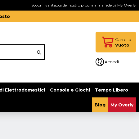
Scopri i vantaggi del nostro programma fedeltà
My Overly
gosto
Carrello
Vuoto
Accedi
di Elettrodomestici
Console e Giochi
Tempo Libero
Blog
My Overly