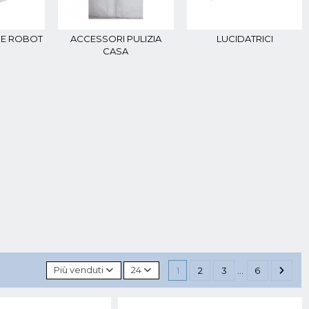
RE ROBOT
ACCESSORI PULIZIA
LUCIDATRICI
CASA
Più venduti
24
1
2
3
…
6