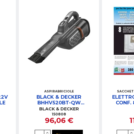
ASPIRABRICIOLE
SACCHET
22V
BLACK & DECKER
ELETTR
ILE
BHHV520BT-QW
CONF. 8
DUSTBUSTER 36W ASPIRA
BLACK & DECKER
BRICIOLE
150808
96,06 €
1