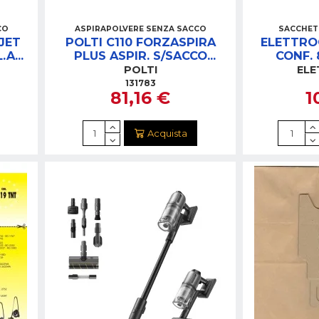
CO
ASPIRAPOLVERE SENZA SACCO
SACCHET
 JET
POLTI C110 FORZASPIRA
ELETTRO
L.A
PLUS ASPIR. S/SACCO
CONF. 
W
800W
R
POLTI
EL
131783
81,16 €
1
Acquista