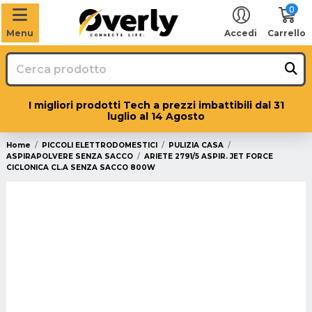
0
Menu
Accedi
Carrello
I migliori prodotti Tech a prezzi imbattibili dal 31
luglio al 14 Agosto
Home
PICCOLI ELETTRODOMESTICI
PULIZIA CASA
ASPIRAPOLVERE SENZA SACCO
ARIETE 2791/5 ASPIR. JET FORCE
CICLONICA CL.A SENZA SACCO 800W