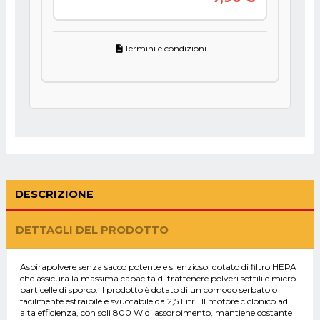
Termini e condizioni
description
DESCRIZIONE
DETTAGLI DEL PRODOTTO
Aspirapolvere senza sacco potente e silenzioso, dotato di filtro HEPA
che assicura la massima capacità di trattenere polveri sottili e micro
particelle di sporco. Il prodotto è dotato di un comodo serbatoio
facilmente estraibile e svuotabile da 2,5 Litri. Il motore ciclonico ad
alta efficienza, con soli 800 W di assorbimento, mantiene costante