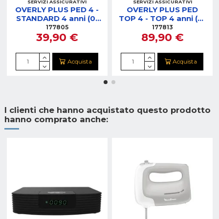
SERVIZI ASSICURATIVI
SERVIZI ASSICURATIVI
OVERLY PLUS PED 4 -
OVERLY PLUS PED
STANDARD 4 anni (0-
TOP 4 - TOP 4 anni (0-
200)
400)
177805
177813
39,90 €
89,90 €
Acquista
Acquista
I clienti che hanno acquistato questo prodotto
hanno comprato anche: