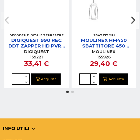
DECODER DIGITALE TERRESTRE
SBATTITORI
DIGIQUEST 990 REC
MOULINEX HM450
DDT ZAPPER HD PVR2
SBATTITORE 450
TELECOMANDI TASTI
WATT NEW PREPLINE
DIGIQUEST
MOULINEX
GRANDI
159221
155926
33,41 €
29,40 €
Acquista
Acquista
INFO UTILI