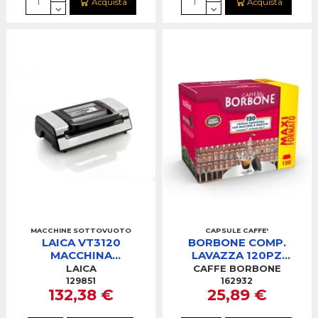
Acquista
Acquista
MACCHINE SOTTOVUOTO
CAPSULE CAFFE'
LAICA VT3120
BORBONE COMP.
MACCHINA
LAVAZZA 120PZ
SOTTOVUOTO PROF.
DECISA (NERA)
LAICA
CAFFE BORBONE
ACCIAIO 20L
AMSNERADECISA120PZ
129851
162932
132,38 €
25,89 €