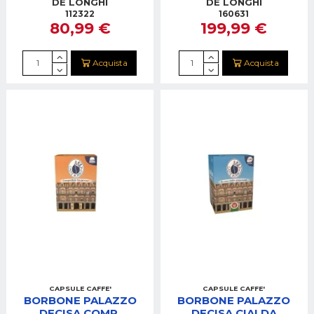
CAFFE'NERA
NESPRESSO
DE LONGHI
DE LONGHI
LATTISSIMA BIANCA
112322
160631
80,99 €
199,99 €
Acquista
Acquista
CAPSULE CAFFE'
CAPSULE CAFFE'
BORBONE PALAZZO
BORBONE PALAZZO
DECISA COMP.
DECISA CIALDA