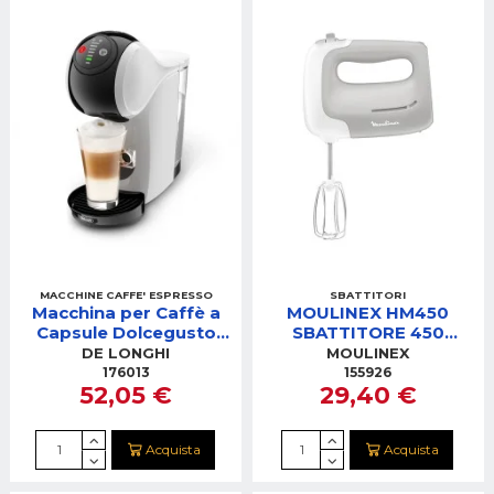
MACCHINE CAFFE' ESPRESSO
SBATTITORI
Macchina per Caffè a
MOULINEX HM450
Capsule Dolcegusto
SBATTITORE 450
De'Longhi EDG226.W
WATT NEW PREPLINE
DE LONGHI
MOULINEX
Automatica (0.8 L)
176013
155926
52,05 €
29,40 €
Acquista
Acquista