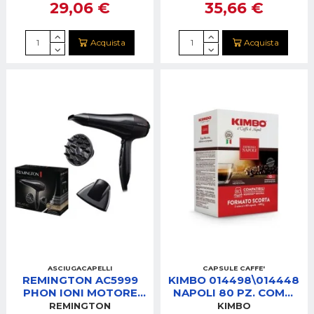
29,06 €
35,66 €
Acquista
Acquista
ASCIUGACAPELLI
CAPSULE CAFFE'
REMINGTON AC5999
KIMBO 014498\014448
PHON IONI MOTORE
NAPOLI 80 PZ. COMP.
AC DIFF. 2300W
NEPRESSO
REMINGTON
KIMBO