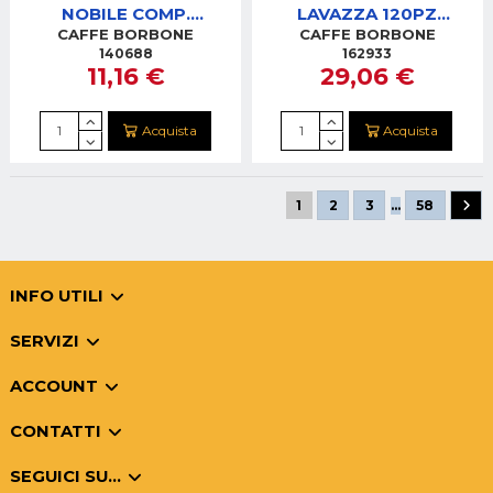
NOBILE COMP.
LAVAZZA 120PZ
NESPRESSO 50 PZ.
SUPREMA (ORO)
CAFFE BORBONE
CAFFE BORBONE
REBBLUPALAZNOBIL050N
AMSOROSUPREMA120PZ
140688
162933
11,16 €
29,06 €
Acquista
Acquista
1
2
3
…
58
INFO UTILI
SERVIZI
ACCOUNT
CONTATTI
SEGUICI SU...