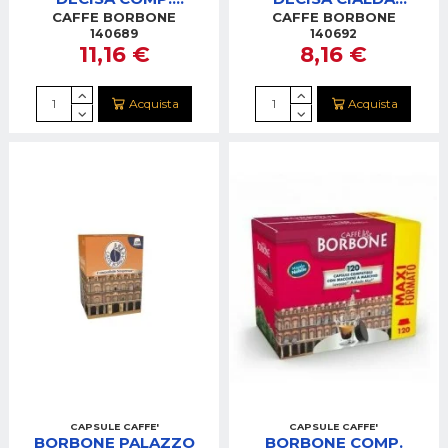
NESPRESSO 50 PZ.
CARTADM44 50PZ.
CAFFE BORBONE
CAFFE BORBONE
REBNERAPALAZDEC050N
44BNERAPALAZDEC050N
140689
140692
11,16 €
8,16 €
Acquista
Acquista
CAPSULE CAFFE'
CAPSULE CAFFE'
BORBONE PALAZZO
BORBONE COMP.