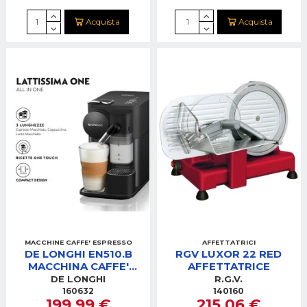
Acquista
Acquista
MACCHINE CAFFE' ESPRESSO
AFFETTATRICI
DE LONGHI EN510.B
RGV LUXOR 22 RED
MACCHINA CAFFE'
AFFETTATRICE
NESPRESSO
DE LONGHI
R.G.V.
LATTISSIMA NERA
160632
140160
199,99 €
215,06 €