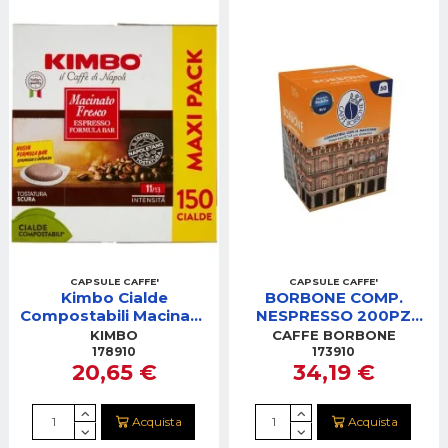
CAPSULE CAFFE'
CAPSULE CAFFE'
Kimbo Cialde
BORBONE COMP.
Compostabili Macinato
NESPRESSO 200PZ
Fresco – 150 Pezzi
NOBILE (BLU)
KIMBO
CAFFE BORBONE
REBBLUNOBILE200PZ
178910
173910
20,65 €
34,19 €
Acquista
Acquista