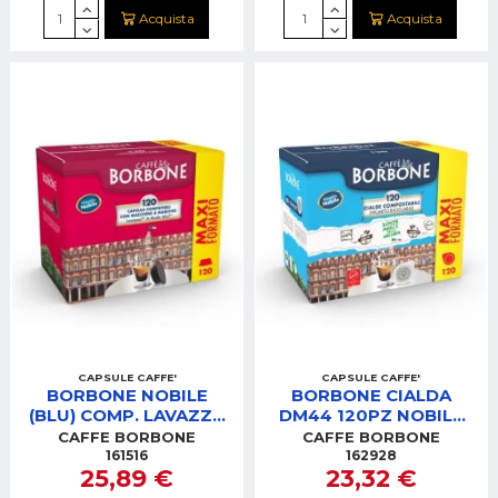
Acquista
Acquista
CAPSULE CAFFE'
CAPSULE CAFFE'
BORBONE NOBILE
BORBONE CIALDA
(BLU) COMP. LAVAZZA
DM44 120PZ NOBILE
120PZ
(BLU)
CAFFE BORBONE
CAFFE BORBONE
AMSBLUNOBILE120PZ
44BBLUNOBILE120PZ
161516
162928
25,89 €
23,32 €
CAFFE'