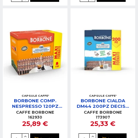
CAPSULE CAFFE'
CAPSULE CAFFE'
BORBONE COMP.
BORBONE CIALDA
NESPRESSO 120PZ
DM44 200PZ DECISA
DECISA (NERA)
(NERA)
CAFFE BORBONE
CAFFE BORBONE
REBNERADECISA120PZ
44BNERADECISA200PZ
162930
173907
25,89 €
25,33 €