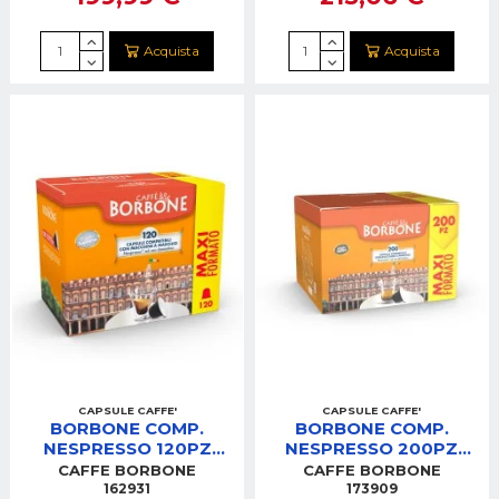
Acquista
Acquista
CAPSULE CAFFE'
CAPSULE CAFFE'
BORBONE COMP.
BORBONE COMP.
NESPRESSO 120PZ
NESPRESSO 200PZ
SUPREMA (ORO)
DECISA (NERA)
CAFFE BORBONE
CAFFE BORBONE
REBOROSUPREMA120PZ
REBNERADECISA200PZ
162931
173909