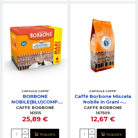
CAPSULE CAFFE'
CAPSULE CAFFE'
BORBONE
Caffè Borbone Miscela
NOBILE(BLU)COMP.
Nobile in Grani –
NESPRESSO 120PZ
Confezione da 1 Kg
CAFFE BORBONE
CAFFE BORBONE
REBBLUNOBILE120PZ
161515
167509
25,89 €
12,67 €
Acquista
Acquista