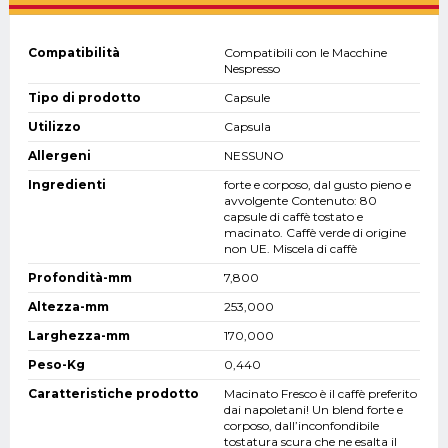
Compatibilità
Compatibili con le Macchine
Nespresso
Tipo di prodotto
Capsule
Utilizzo
Capsula
Allergeni
NESSUNO
Ingredienti
forte e corposo, dal gusto pieno e
avvolgente Contenuto: 80
capsule di caffè tostato e
macinato. Caffè verde di origine
non UE. Miscela di caffè
Profondità-mm
7,800
Altezza-mm
253,000
Larghezza-mm
170,000
Peso-Kg
0,440
Caratteristiche prodotto
Macinato Fresco è il caffè preferito
dai napoletani! Un blend forte e
corposo, dall’inconfondibile
tostatura scura che ne esalta il