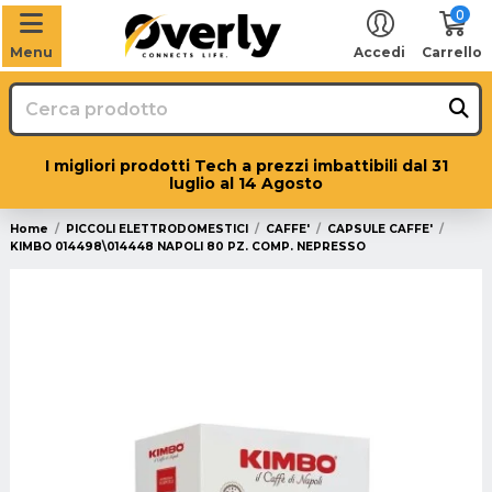
0
Menu
Accedi
Carrello
I migliori prodotti Tech a prezzi imbattibili dal 31
luglio al 14 Agosto
Home
PICCOLI ELETTRODOMESTICI
CAFFE'
CAPSULE CAFFE'
KIMBO 014498\014448 NAPOLI 80 PZ. COMP. NEPRESSO