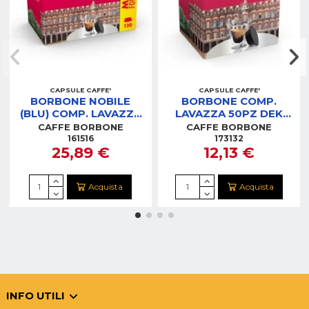
CAPSULE CAFFE'
CAPSULE CAFFE'
BORBONE NOBILE
BORBONE COMP.
(BLU) COMP. LAVAZZA
LAVAZZA 50PZ DEK
120PZ
DECAFFEINATO -
CAFFE BORBONE
CAFFE BORBONE
AMSBLUNOBILE120PZ
AMSDEKPALAZODEK050
161516
173132
25,89 €
12,13 €
Acquista
Acquista
INFO UTILI