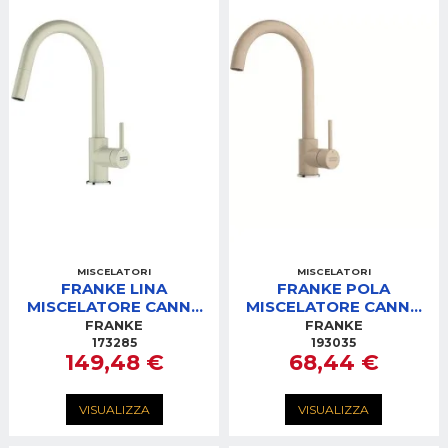
MISCELATORI
MISCELATORI
FRANKE LINA
FRANKE POLA
MISCELATORE CANNA
MISCELATORE CANNA
GIRE VOLE C/DOCCIA
GIREVOLE J AVENA
FRANKE
FRANKE
AVENA
173285
193035
149,48 €
68,44 €
VISUALIZZA
VISUALIZZA