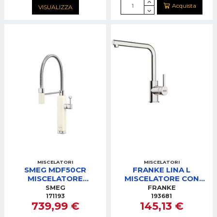
Acquista
VISUALIZZA
MISCELATORI
MISCELATORI
SMEG MDF50CR
FRANKE LINA L
MISCELATORE
MISCELATORE CON
C/DOCCETTA PANNA
DOCC. CROMO
SMEG
FRANKE
ANNI50 MOBILE SEMI-
171193
193681
739,99 €
145,13 €
PROFESS.