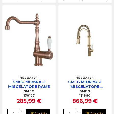
MISCELATORI
MISCELATORI
SMEG MIR6RA-2
SMEG MIDR7O-2
MISCELATORE RAME
MISCELATORE
C/DOCCETTA OTTONE
SMEG
SMEG
ANTICATO
130127
151890
285,99 €
866,99 €
Acquista
Acquista