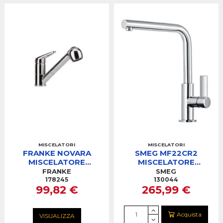
MISCELATORI
MISCELATORI
FRANKE NOVARA
SMEG MF22CR2
MISCELATORE
MISCELATORE
C/DOCCIA CROMATO
MONOCOMANDO
FRANKE
SMEG
ROTAZIONE CANNA
CROMO
178245
130044
99,82 €
265,99 €
120°
Acquista
VISUALIZZA