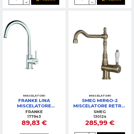
MISCELATORI
MISCELATORI
FRANKE LINA
SMEG MIR6O-2
MISCELATORE
MISCELATORE RETRO'
CROMATO CANNA
OTTONE
FRANKE
SMEG
GIREVOLE
177943
130124
89,83 €
285,99 €