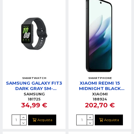
SMARTWATCH
SMARTPHONE
SAMSUNG GALAXY FIT3
XIAOMI REDMI 15
DARK GRAY SM-
MIDNIGHT BLACK
R390NZA
8/256GB
SAMSUNG
XIAOMI
181725
188924
34,99 €
202,70 €
Acquista
Acquista