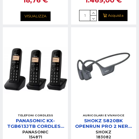
Acquista
VISUALIZZA
TELEFONI CORDLESS
AURICOLARI E VIVAVOCE
PANASONIC KX-
SHOKZ S820BK
TGB613JTB CORDLESS
OPENRUN PRO 2 NERO
TRIO NERO
AURICOLARI BT A
PANASONIC
SHOKZ
CONDUZIONE OSSEA
154871
183082