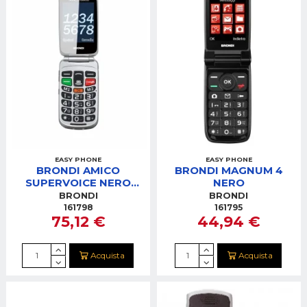
EASY PHONE
EASY PHONE
BRONDI AMICO
BRONDI MAGNUM 4
SUPERVOICE NERO
NERO
SILVER
BRONDI
BRONDI
161798
161795
75,12 €
44,94 €
Acquista
Acquista