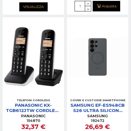
Acquista
VISUALIZZA
TELEFONI CORDLESS
COVER E CUSTODIE SMARTPHONE
PANASONIC KX-
SAMSUNG EF-ES948CB
TGB612JTW CORDLESS
S26 ULTRA SILICONE
DUO BIANCO
MAGNET COVER NERO
PANASONIC
SAMSUNG
154870
192472
32,37 €
26,69 €