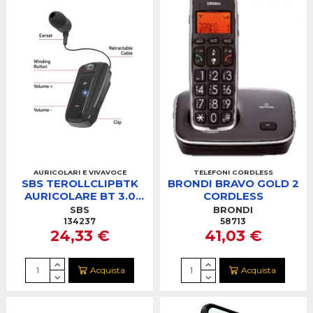
AURICOLARI E VIVAVOCE
TELEFONI CORDLESS
SBS TEROLLCLIPBTK
BRONDI BRAVO GOLD 2
AURICOLARE BT 3.0
CORDLESS
CON CLIP E FILO
SBS
BRONDI
RETRAIBILE NERO
134237
58713
24,33 €
41,03 €
Acquista
Acquista