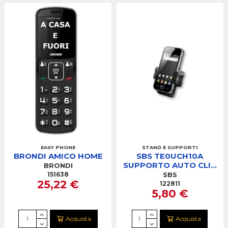
EASY PHONE
STAND E SUPPORTI
BRONDI AMICO HOME
SBS TE0UCH10A
SUPPORTO AUTO CLIP
BRONDI
BOCCHETTA AREAZ.
151638
SBS
25,22 €
122811
5,80 €
Acquista
Acquista