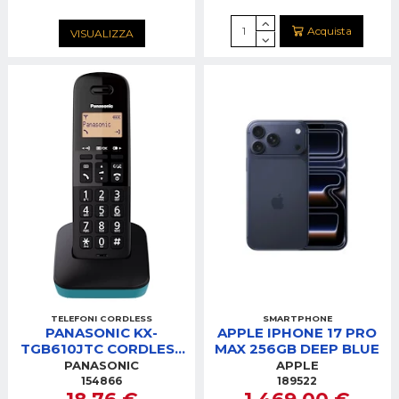
Acquista
VISUALIZZA
TELEFONI CORDLESS
SMARTPHONE
PANASONIC KX-
APPLE IPHONE 17 PRO
TGB610JTC CORDLESS
MAX 256GB DEEP BLUE
BLU
PANASONIC
APPLE
154866
189522
18,76 €
1.469,00 €