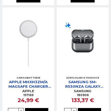
CARICABATTERIE
AURICOLARI E VIVAVOCE
APPLE MHXH3ZM/A
SAMSUNG SM-
MAGSAFE CHARGER
R530NZA GALAXY
(1M) ALIMENTATORE
BUDS 3 SILVER
APPLE
SAMSUNG
WIRELESS
AURICOLARI
157169
180906
24,99 €
133,37 €
BLUETOOTH TWS