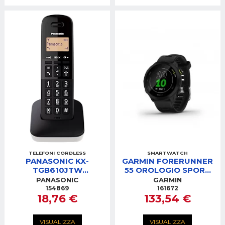
TELEFONI CORDLESS
SMARTWATCH
PANASONIC KX-
GARMIN FORERUNNER
TGB610JTW
55 OROLOGIO SPORT
CORDLESS BIANCO
42MM NERO
PANASONIC
GARMIN
154869
161672
18,76 €
133,54 €
VISUALIZZA
VISUALIZZA