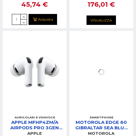
45,74 €
176,01 €
Acquista
VISUALIZZA
AURICOLARI E VIVAVOCE
SMARTPHONE
APPLE MFHP4ZM/A
MOTOROLA EDGE 60
AIRPODS PRO 3GEN
GIBRALTAR SEA BLUE
AURICOLARI WIRELESS
8/256GB
APPLE
MOTOROLA