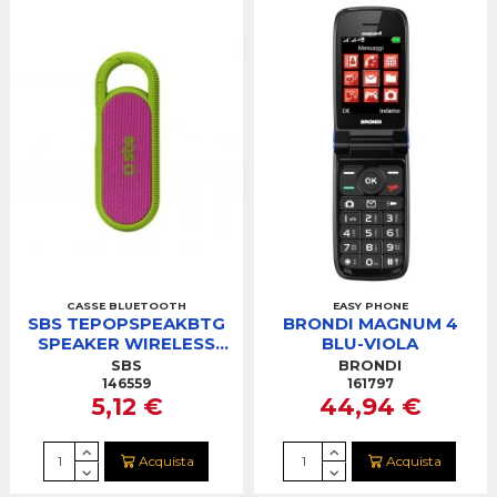
CASSE BLUETOOTH
EASY PHONE
SBS TEPOPSPEAKBTG
BRONDI MAGNUM 4
SPEAKER WIRELESS
BLU-VIOLA
LINEA POP VERDE
SBS
BRONDI
146559
161797
5,12 €
44,94 €
Acquista
Acquista