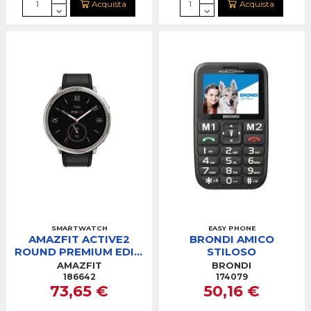
Acquista
Acquista
SMARTWATCH
EASY PHONE
AMAZFIT ACTIVE2
BRONDI AMICO
ROUND PREMIUM EDIT.
STILOSO
BLACK LEATHER
AMAZFIT
BRONDI
PREMIUM+RED SPORT
186642
174079
73,65 €
50,16 €
S.