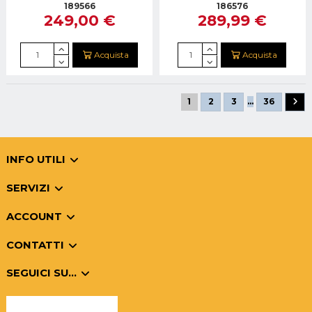
NC CUST.MAGSAFE
189566
186576
249,00 €
289,99 €
Acquista
Acquista
1
2
3
…
36
INFO UTILI
SERVIZI
ACCOUNT
CONTATTI
SEGUICI SU...