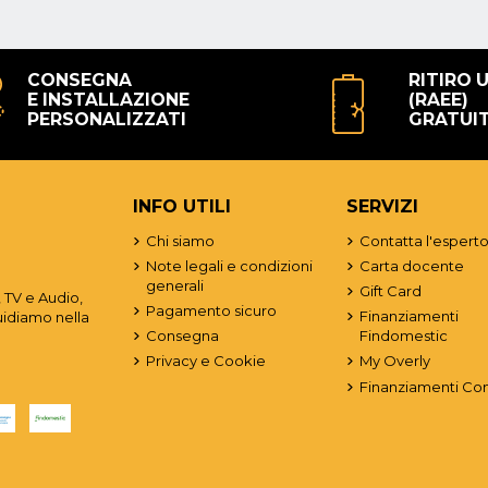
CONSEGNA
RITIRO 
E INSTALLAZIONE
(RAEE)
PERSONALIZZATI
GRATUI
INFO UTILI
SERVIZI
Chi siamo
Contatta l'espert
Note legali e condizioni
Carta docente
generali
Gift Card
 TV e Audio,
Pagamento sicuro
Finanziamenti
uidiamo nella
Consegna
Findomestic
Privacy e Cookie
My Overly
Finanziamenti Co