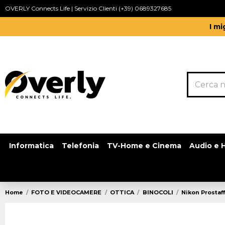
OVERLY Connects Life | Servizio Clienti (+39) 0689327685
I mi
Informatica
Telefonia
TV-Home e Cinema
Audio e H
Home
FOTO E VIDEOCAMERE
OTTICA
BINOCOLI
Nikon Prostaff