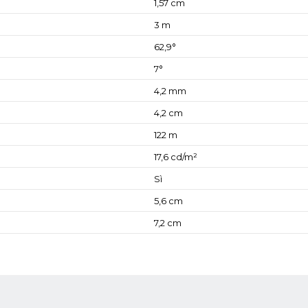
1,57 cm
3 m
62,9°
7°
4,2 mm
4,2 cm
122 m
17,6 cd/m²
Sì
5,6 cm
7,2 cm