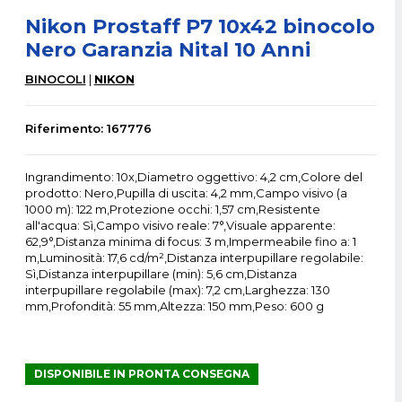
Nikon Prostaff P7 10x42 binocolo
Nero Garanzia Nital 10 Anni
BINOCOLI
NIKON
Riferimento: 167776
Ingrandimento: 10x,Diametro oggettivo: 4,2 cm,Colore del
prodotto: Nero,Pupilla di uscita: 4,2 mm,Campo visivo (a
1000 m): 122 m,Protezione occhi: 1,57 cm,Resistente
all'acqua: Sì,Campo visivo reale: 7°,Visuale apparente:
62,9°,Distanza minima di focus: 3 m,Impermeabile fino a: 1
m,Luminosità: 17,6 cd/m²,Distanza interpupillare regolabile:
Sì,Distanza interpupillare (min): 5,6 cm,Distanza
interpupillare regolabile (max): 7,2 cm,Larghezza: 130
mm,Profondità: 55 mm,Altezza: 150 mm,Peso: 600 g
DISPONIBILE IN PRONTA CONSEGNA