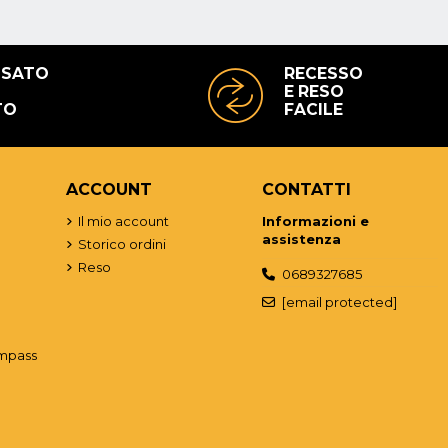
USATO
RECESSO
E RESO
TO
FACILE
ACCOUNT
CONTATTI
o
Il mio account
Informazioni e
assistenza
Storico ordini
Reso
0689327685
[email protected]
mpass