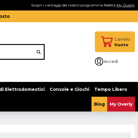
Scopri i vantaggi del nostro programma fedeltà
My Overly
gosto
Carrello
Vuoto
Accedi
di Elettrodomestici
Console e Giochi
Tempo Libero
Blog
My Overly