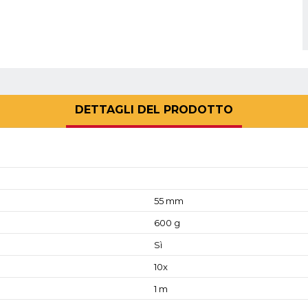
DETTAGLI DEL PRODOTTO
55 mm
600 g
Sì
10x
1 m