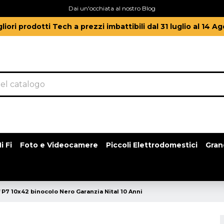
Dai un'occhiata al nostro Blog
gliori prodotti Tech a prezzi imbattibili dal 31 luglio al 14 A
i Fi
Foto e Videocamere
Piccoli Elettrodomestici
Gran
 P7 10x42 binocolo Nero Garanzia Nital 10 Anni