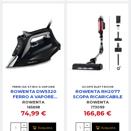
FERRI DA STIRO A VAPORE
SCOPE ELETTRICHE
ROWENTA DW5320
ROWENTA RH2077
FERRO A VAPORE
SCOPA RICARICABILE
2700W
ROWENTA
ROWENTA
165698
173099
74,99 €
166,86 €
Acquista
Acquista