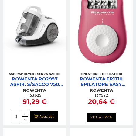
ASPIRAPOLVERE SENZA SACCO
EPILATORI E DEPILATORI
ROWENTA RO2957
ROWENTA EP1110
ASPIR. S/SACCO 750
EPILATORE EASY
WSWIFT POWER
TOUCH
ROWENTA
ROWENTA
CYCLONIC
153625
137572
91,29 €
20,64 €
Acquista
VISUALIZZA