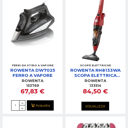
FERRI DA STIRO A VAPORE
SCOPE ELETTRICHE
ROWENTA DW7025
ROWENTA RH8133WA
FERRO A VAPORE
SCOPA ELETTRICA
POWERLINE S/SACCO
ROWENTA
ROWENTA
153769
133514
67,83 €
84,50 €
Acquista
VISUALIZZA