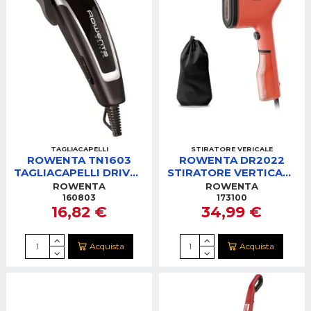
TAGLIACAPELLI
STIRATORE VERICALE
ROWENTA TN1603
ROWENTA DR2022
TAGLIACAPELLI DRIVER
STIRATORE VERTICALE
EASY
PURE POP CORAL
ROWENTA
ROWENTA
160803
173100
16,82 €
34,99 €
Acquista
Acquista