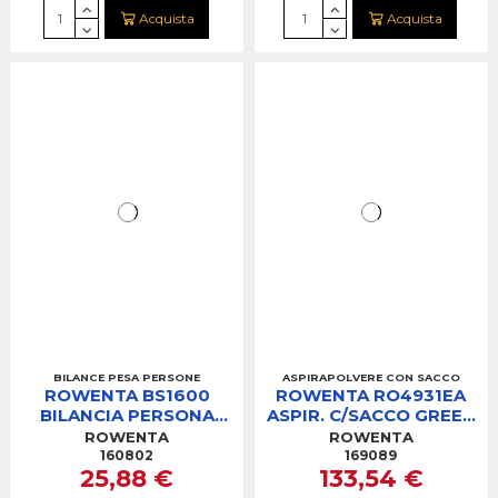
Acquista
Acquista
BILANCE PESA PERSONE
ASPIRAPOLVERE CON SACCO
ROWENTA BS1600
ROWENTA RO4931EA
BILANCIA PERSONA
ASPIR. C/SACCO GREEN
PREMIO 3 LEGNO
FORCE MAX
ROWENTA
ROWENTA
160802
169089
25,88 €
133,54 €