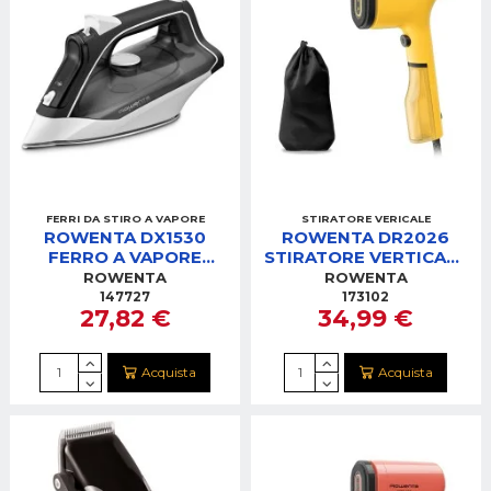
FERRI DA STIRO A VAPORE
STIRATORE VERICALE
ROWENTA DX1530
ROWENTA DR2026
FERRO A VAPORE
STIRATORE VERTICALE
EFFECTIVE 2
PURE POP YELLOW
ROWENTA
ROWENTA
147727
173102
27,82 €
34,99 €
Acquista
Acquista