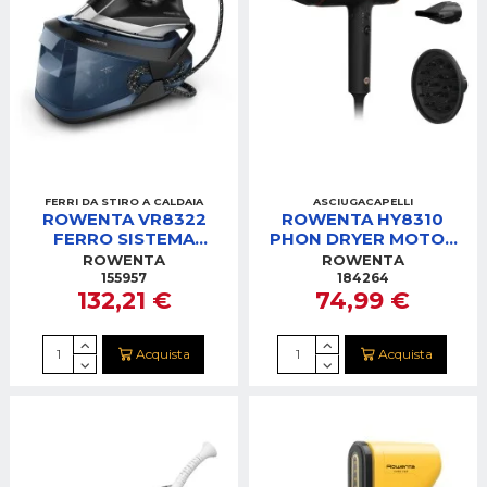
FERRI DA STIRO A CALDAIA
ASCIUGACAPELLI
ROWENTA VR8322
ROWENTA HY8310
FERRO SISTEMA
PHON DRYER MOTOR
STIRANTE
PRO 1700W
ROWENTA
ROWENTA
IONIZZATORE 3TEMP.
155957
184264
132,21 €
74,99 €
3VEL.
Acquista
Acquista