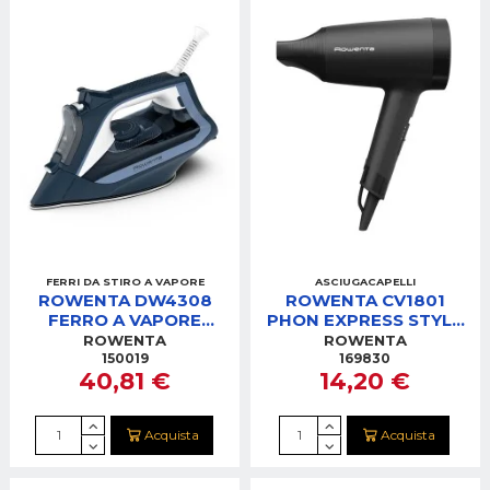
FERRI DA STIRO A VAPORE
ASCIUGACAPELLI
ROWENTA DW4308
ROWENTA CV1801
FERRO A VAPORE
PHON EXPRESS STYLE
STEAM IRONS EXPRESS
BLOW DRYER
ROWENTA
ROWENTA
STEAM
150019
169830
40,81 €
14,20 €
Acquista
Acquista