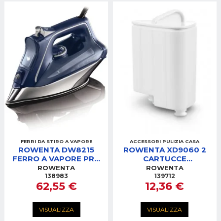
FERRI DA STIRO A VAPORE
ACCESSORI PULIZIA CASA
ROWENTA DW8215
ROWENTA XD9060 2
FERRO A VAPORE PRO
CARTUCCE
MASTER
ANTICALCARE EASY
ROWENTA
ROWENTA
TEAM
138983
139712
62,55 €
12,36 €
VR7040/7041/7261/5121
VISUALIZZA
VISUALIZZA