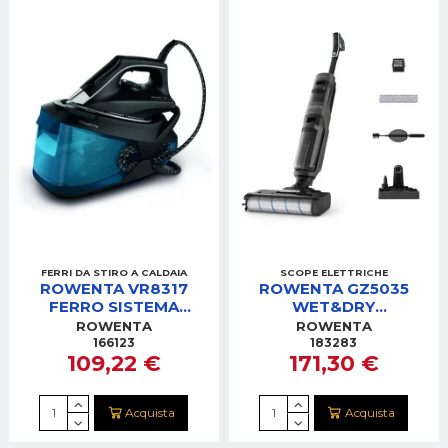
FERRI DA STIRO A CALDAIA
SCOPE ELETTRICHE
ROWENTA VR8317
ROWENTA GZ5035
FERRO SISTEMA
WET&DRY
STIRANTE
LAVAPAVIMENTI S/FILI
ROWENTA
ROWENTA
X-CLEAN 4
166123
183283
109,22 €
171,30 €
Acquista
Acquista