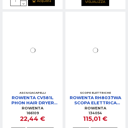
Acquista
VISUALIZZA
ASCIUGACAPELLI
SCOPE ELETTRICHE
ROWENTA CV581L
ROWENTA RH8037WA
PHON HAIR DRYER
SCOPA ELETTRICA
STUDIO DRY
POWERLINE C/SACCO
ROWENTA
ROWENTA
166109
134054
22,44 €
115,01 €