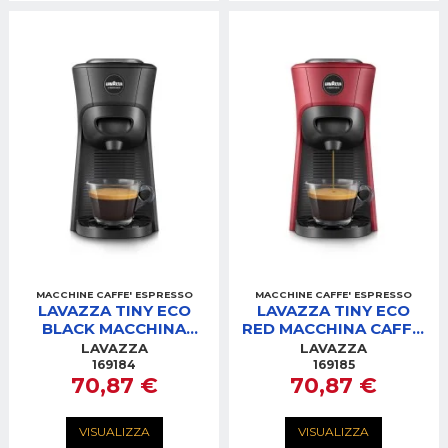
MACCHINE CAFFE' ESPRESSO
MACCHINE CAFFE' ESPRESSO
LAVAZZA TINY ECO
LAVAZZA TINY ECO
BLACK MACCHINA
RED MACCHINA CAFFE'
CAFFE' LM840
LM840
LAVAZZA
LAVAZZA
169184
169185
70,87 €
70,87 €
VISUALIZZA
VISUALIZZA