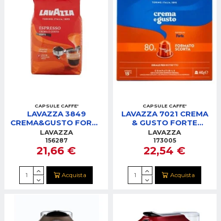
CAPSULE CAFFE'
CAPSULE CAFFE'
LAVAZZA 3849
LAVAZZA 7021 CREMA
CREMA&GUSTO FORTE
& GUSTO FORTE
1KG GRANI
COMP. NESPRESSO 80
LAVAZZA
LAVAZZA
CAPSULE
156287
173005
21,66 €
22,54 €
Acquista
Acquista