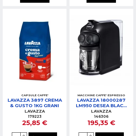
CAPSULE CAFFE'
MACCHINE CAFFE' ESPRESSO
LAVAZZA 3897 CREMA
LAVAZZA 18000287
& GUSTO 1KG GRANI
LM950 DESEA BLACK
INK MACCHINA CAFFE'
LAVAZZA
LAVAZZA
179223
146306
25,85 €
195,35 €