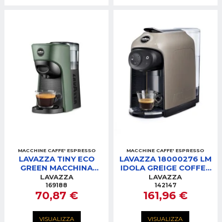
MACCHINE CAFFE' ESPRESSO
MACCHINE CAFFE' ESPRESSO
LAVAZZA TINY ECO
LAVAZZA 18000276 LM
GREEN MACCHINA
IDOLA GREIGE COFFEE
CAFFE' LM840
MACCHINA CAFFE'
LAVAZZA
LAVAZZA
169188
142147
70,87 €
161,96 €
VISUALIZZA
VISUALIZZA