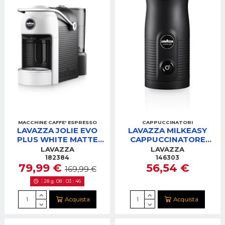
MACCHINE CAFFE' ESPRESSO
CAPPUCCINATORI
LAVAZZA JOLIE EVO
LAVAZZA MILKEASY
PLUS WHITE MATTE
CAPPUCCINATORE
MACCHINA CAFFE'
NERO
LAVAZZA
LAVAZZA
182384
146303
79,99 €
56,54 €
169,99 €
28
g.
08
:
03
:
45
Acquista
Acquista