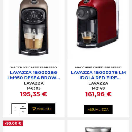
MACCHINE CAFFE' ESPRESSO
MACCHINE CAFFE' ESPRESSO
LAVAZZA 18000286
LAVAZZA 18000278 LM
LM950 DESEA BROWN
IDOLA RED FIRE
WALNUT MACCHINA
MACCHINA CAFFE'
LAVAZZA
LAVAZZA
CAFFE'
146305
142148
195,35 €
161,96 €
Acquista
VISUALIZZA
-90,00 €