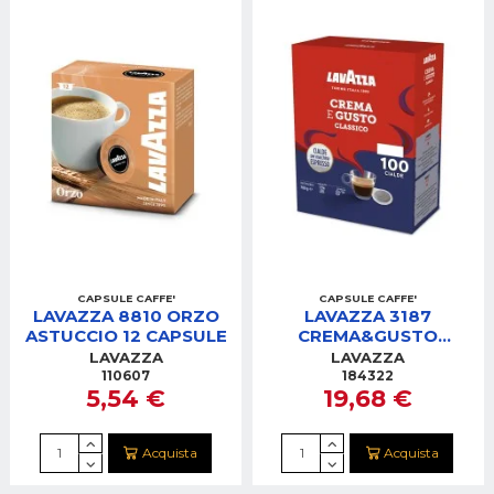
CAPSULE CAFFE'
CAPSULE CAFFE'
LAVAZZA 8810 ORZO
LAVAZZA 3187
ASTUCCIO 12 CAPSULE
CREMA&GUSTO
CIALDE 100PEZZI -
LAVAZZA
LAVAZZA
GUSTO CLASSICO
110607
184322
5,54 €
19,68 €
Acquista
Acquista