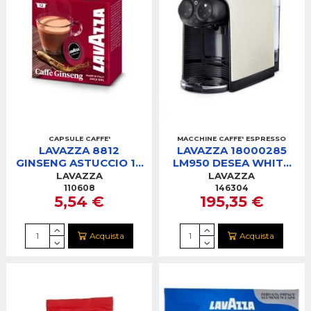
CAPSULE CAFFE'
MACCHINE CAFFE' ESPRESSO
LAVAZZA 8812
LAVAZZA 18000285
GINSENG ASTUCCIO 12
LM950 DESEA WHITE
CAPSULE
CREAM MACCHINA
LAVAZZA
LAVAZZA
CAFFE'
110608
146304
5,54 €
195,35 €
Acquista
Acquista