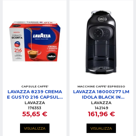
CAPSULE CAFFE'
MACCHINE CAFFE' ESPRESSO
LAVAZZA 8239 CREMA
LAVAZZA 18000277 LM
E GUSTO 216 CAPSULE
IDOLA BLACK IN
(4 ASTUCCI DA 54)
MACCHINA CAFFE'
LAVAZZA
LAVAZZA
176353
142149
55,65 €
161,96 €
VISUALIZZA
VISUALIZZA