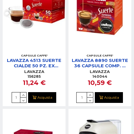
CAPSULE CAFFE'
CAPSULE CAFFE'
LAVAZZA 4513 SUERTE
LAVAZZA 8890 SUERTE
CIALDE 50 PZ. EX
36 CAPSULE COMP. A
4508/4511
MODO MIO
LAVAZZA
LAVAZZA
156285
140044
11,24 €
10,59 €
Acquista
Acquista