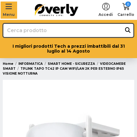
0
Menu
Accedi
Carrello
I migliori prodotti Tech a prezzi imbattibili dal 31
luglio al 14 Agosto
Home
INFORMATICA
SMART HOME - SICUREZZA
VIDEOCAMERE
SMART
TPLINK TAPO TC42 IP CAM WIFI/LAN 2K PER ESTERNO IP65
VISIONE NOTTURNA