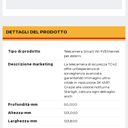
DETTAGLI DEL PRODOTTO
Tipo di prodotto
Telecamera Smart Wi-Fi/Ethernet
per esterni
Descrizione marketing
La telecamera di sicurezza TC42
offre un\'esperienza di
sorveglianza avanzata,
garantendo immagini ultra-
nitide in risoluzione 2K 4MP.
Grazie alla visione notturna
Starligh, cattura ogni dettaglio
anch
Profondità-mm
90,000
Altezza-mm
123,000
Larghezza-mm
123,800