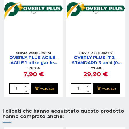
SERVIZI ASSICURATIVI
SERVIZI ASSICURATIVI
OVERLY PLUS AGILE -
OVERLY PLUS IT 3 -
AGILE 1 oltre gar leg
STANDARD 3 anni (0-
anni (0-75)
200)
178014
177996
7,90 €
29,90 €
Acquista
Acquista
I clienti che hanno acquistato questo prodotto
hanno comprato anche: