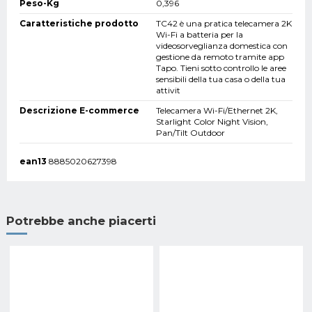
Peso-Kg
0,396
Caratteristiche prodotto
TC42 è una pratica telecamera 2K
Wi-Fi a batteria per la
videosorveglianza domestica con
gestione da remoto tramite app
Tapo. Tieni sotto controllo le aree
sensibili della tua casa o della tua
attivit
Descrizione E-commerce
Telecamera Wi-Fi/Ethernet 2K,
Starlight Color Night Vision,
Pan/Tilt Outdoor
ean13
8885020627398
Potrebbe anche piacerti