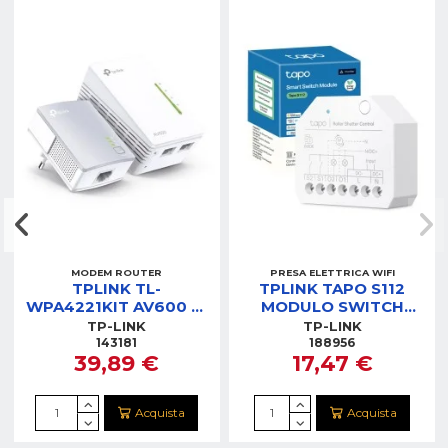
MODEM ROUTER
PRESA ELETTRICA WIFI
TPLINK TL-
TPLINK TAPO S112
WPA4221KIT AV600 2-
MODULO SWITCH
PORT POWERLINE
SMART
TP-LINK
TP-LINK
WIFI E LAN
143181
188956
39,89 €
17,47 €
Acquista
Acquista