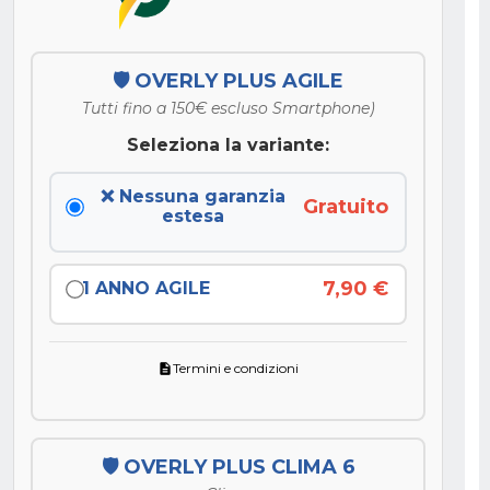
🛡️ OVERLY PLUS AGILE
Tutti fino a 150€ escluso Smartphone)
Seleziona la variante:
❌ Nessuna garanzia
Gratuito
estesa
7,90 €
1 ANNO AGILE
Termini e condizioni
description
🛡️ OVERLY PLUS CLIMA 6