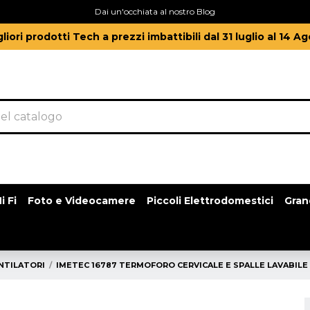
Dai un'occhiata al nostro Blog
gliori prodotti Tech a prezzi imbattibili dal 31 luglio al 14 A
i Fi
Foto e Videocamere
Piccoli Elettrodomestici
Gran
TILATORI
IMETEC 16787 TERMOFORO CERVICALE E SPALLE LAVABILE A