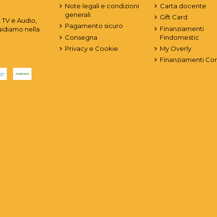
Note legali e condizioni
Carta docente
generali
Gift Card
 TV e Audio,
Pagamento sicuro
Finanziamenti
uidiamo nella
Consegna
Findomestic
Privacy e Cookie
My Overly
Finanziamenti Co