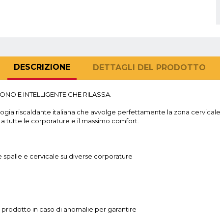
DESCRIZIONE
DETTAGLI DEL PRODOTTO
NO E INTELLIGENTE CHE RILASSA.
logia riscaldante italiana che avvolge perfettamente la zona cervicale 
à a tutte le corporature e il massimo comfort.
e spalle e cervicale su diverse corporature
prodotto in caso di anomalie per garantire