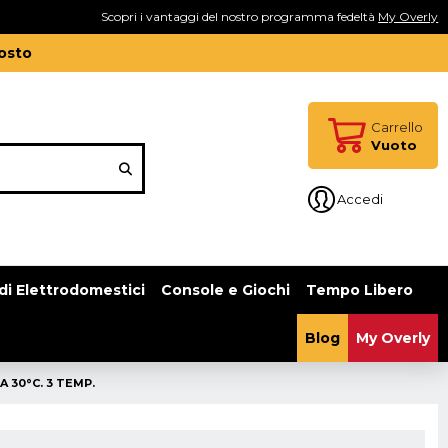
Scopri i vantaggi del nostro programma fedeltà
My Overly
gosto
Carrello
Vuoto
Accedi
di Elettrodomestici
Console e Giochi
Tempo Libero
Blog
My Overly
 30°C. 3 TEMP.