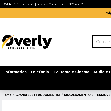
OVERLY Connects Life | Servizio Clienti (+39) 0689327685
I mi
Informatica
Telefonia
TV-Home e Cinema
Audio e H
Home
GRANDI ELETTRODOMESTICI
RISCALDAMENTO
TERMOVEN