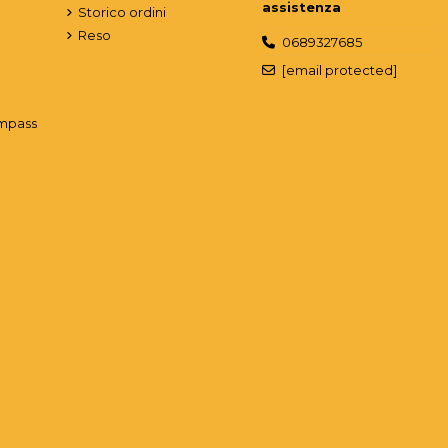
assistenza
Storico ordini
Reso
0689327685
[email protected]
mpass