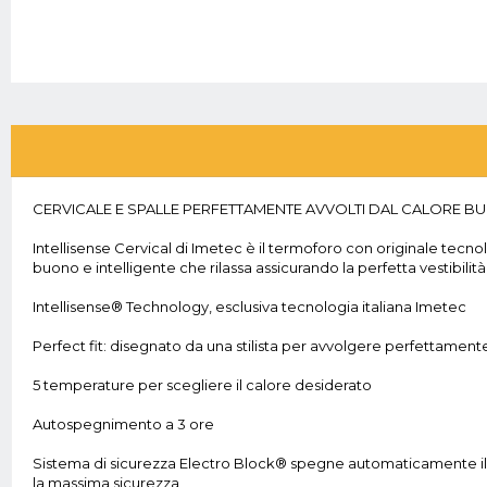
CERVICALE E SPALLE PERFETTAMENTE AVVOLTI DAL CALORE BUO
Intellisense Cervical di Imetec è il termoforo con originale tecno
buono e intelligente che rilassa assicurando la perfetta vestibilit
Intellisense® Technology, esclusiva tecnologia italiana Imetec
Perfect fit: disegnato da una stilista per avvolgere perfettament
5 temperature per scegliere il calore desiderato
Autospegnimento a 3 ore
Sistema di sicurezza Electro Block® spegne automaticamente il 
la massima sicurezza