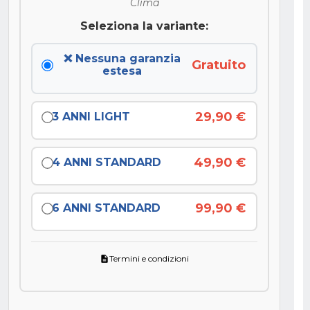
Clima
Seleziona la variante:
❌ Nessuna garanzia
Gratuito
estesa
29,90 €
3 ANNI LIGHT
49,90 €
4 ANNI STANDARD
99,90 €
6 ANNI STANDARD
Termini e condizioni
description