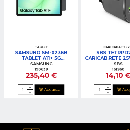
TABLET
CARICABATTER
SAMSUNG SM-X236B
SBS TETRPD
TABLET A11+ 5G
CARICAB.RETE 2
11"6GB/128GB GRAY
BIANCO
SAMSUNG
SBS
190639
161960
235,40 €
14,10 
Acquista
Acq