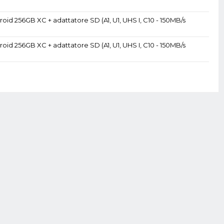
oid 256GB XC + adattatore SD (A1, U1, UHS I, C10 - 150MB/s
oid 256GB XC + adattatore SD (A1, U1, UHS I, C10 - 150MB/s