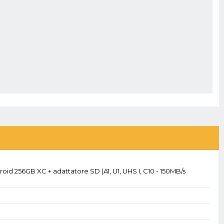
oid 256GB XC + adattatore SD (A1, U1, UHS I, C10 - 150MB/s