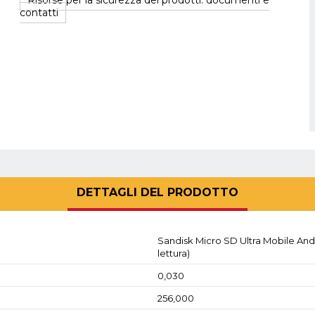
Risorse per la sicurezza dei prodotti: documenti e
contatti
DETTAGLI DEL PRODOTTO
Sandisk Micro SD Ultra Mobile Andr
lettura)
0,030
256,000