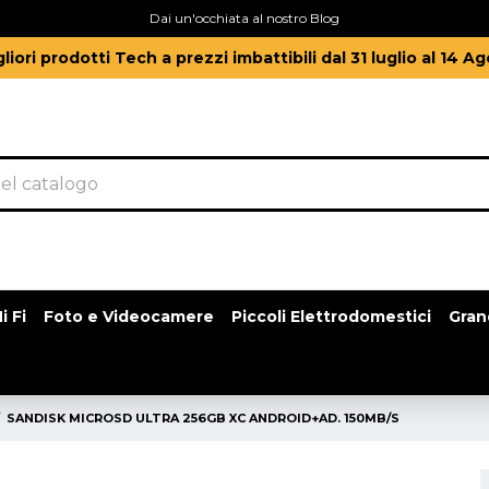
Dai un'occhiata al nostro Blog
gliori prodotti Tech a prezzi imbattibili dal 31 luglio al 14 A
i Fi
Foto e Videocamere
Piccoli Elettrodomestici
Gran
SANDISK MICROSD ULTRA 256GB XC ANDROID+AD. 150MB/S