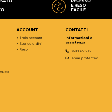
USATO
RECESSO
E RESO
TO
FACILE
ACCOUNT
CONTATTI
o
Il mio account
Informazioni e
assistenza
Storico ordini
Reso
0689327685
[email protected]
mpass