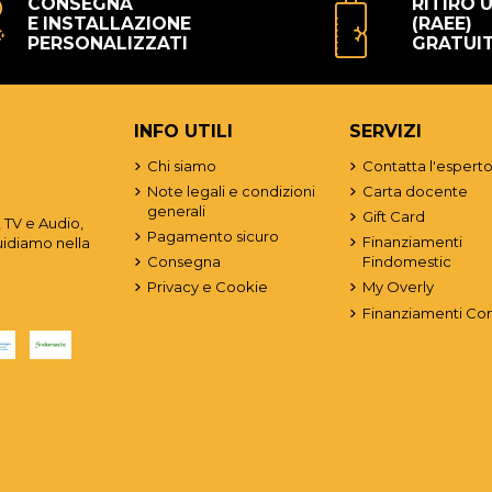
CONSEGNA
RITIRO 
E INSTALLAZIONE
(RAEE)
PERSONALIZZATI
GRATUI
INFO UTILI
SERVIZI
Chi siamo
Contatta l'espert
Note legali e condizioni
Carta docente
generali
Gift Card
 TV e Audio,
Pagamento sicuro
Finanziamenti
uidiamo nella
Consegna
Findomestic
Privacy e Cookie
My Overly
Finanziamenti Co