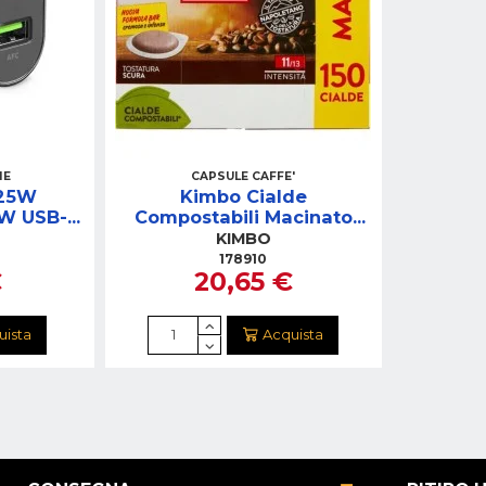
IE
CAPSULE CAFFE'
25W
Kimbo Cialde
5W USB-C
Compostabili Macinato
Fresco – 150 Pezzi
KIMBO
178910
€
20,65 €
uista
Acquista