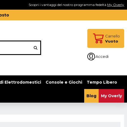
Scopri i vantaggi del nostro programma fedeltà
My Overly
gosto
Carrello
Vuoto
Accedi
di Elettrodomestici
Console e Giochi
Tempo Libero
Blog
My Overly