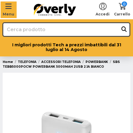
0
Menu
Accedi
Carrello
I migliori prodotti Tech a prezzi imbattibili dal 31
luglio al 14 Agosto
Home
TELEFONIA
ACCESSORI TELEFONIA
POWERBANK
SBS
TEBB5000POCW POWERBANK 5000MAH 2USB 2.1A BIANCO