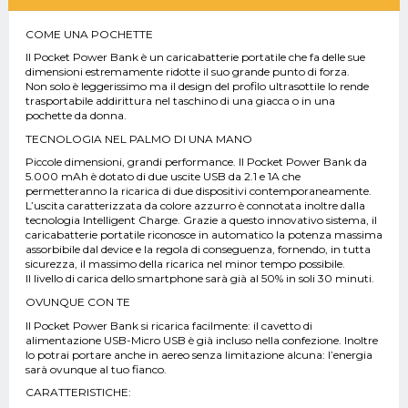
COME UNA POCHETTE
Il Pocket Power Bank è un caricabatterie portatile che fa delle sue
dimensioni estremamente ridotte il suo grande punto di forza.
Non solo è leggerissimo ma il design del profilo ultrasottile lo rende
trasportabile addirittura nel taschino di una giacca o in una
pochette da donna.
TECNOLOGIA NEL PALMO DI UNA MANO
Piccole dimensioni, grandi performance. Il Pocket Power Bank da
5.000 mAh è dotato di due uscite USB da 2.1 e 1A che
permetteranno la ricarica di due dispositivi contemporaneamente.
L’uscita caratterizzata da colore azzurro è connotata inoltre dalla
tecnologia Intelligent Charge. Grazie a questo innovativo sistema, il
caricabatterie portatile riconosce in automatico la potenza massima
assorbibile dal device e la regola di conseguenza, fornendo, in tutta
sicurezza, il massimo della ricarica nel minor tempo possibile.
Il livello di carica dello smartphone sarà già al 50% in soli 30 minuti.
OVUNQUE CON TE
Il Pocket Power Bank si ricarica facilmente: il cavetto di
alimentazione USB-Micro USB è già incluso nella confezione. Inoltre
lo potrai portare anche in aereo senza limitazione alcuna: l’energia
sarà ovunque al tuo fianco.
CARATTERISTICHE: