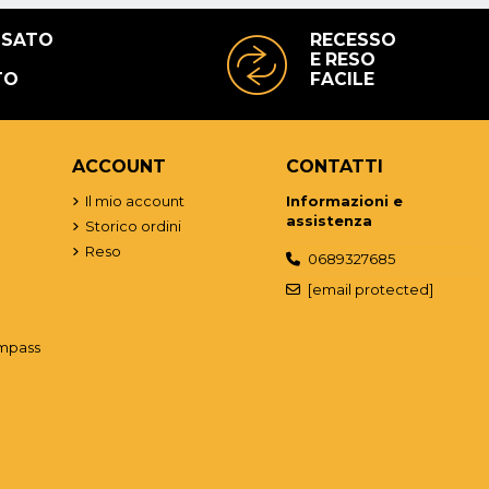
USATO
RECESSO
E RESO
TO
FACILE
ACCOUNT
CONTATTI
o
Il mio account
Informazioni e
assistenza
Storico ordini
Reso
0689327685
[email protected]
mpass