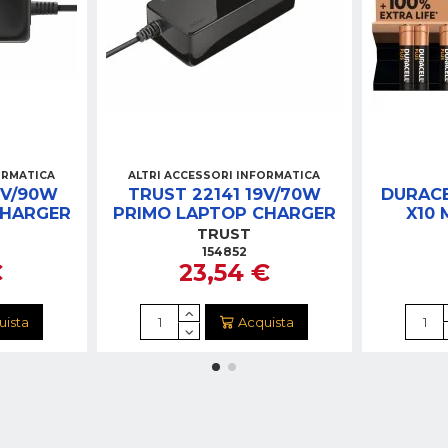
ORMATICA
ALTRI ACCESSORI INFORMATICA
9V/90W
TRUST 22141 19V/70W
DURACE
CHARGER
PRIMO LAPTOP CHARGER
X10 
TRUST
154852
€
23,54 €
uista
Acquista