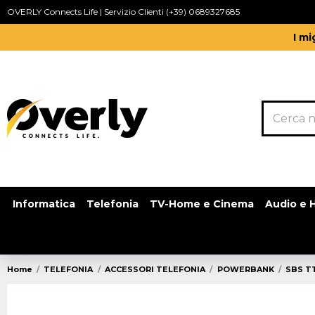
OVERLY Connects Life | Servizio Clienti (+39) 0689327685
I mi
Informatica
Telefonia
TV-Home e Cinema
Audio e H
Home
TELEFONIA
ACCESSORI TELEFONIA
POWERBANK
SBS T