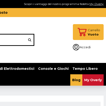
Scopri i vantaggi del nostro programma fedeltà
My Overly
gosto
Carrello
Vuoto
Accedi
di Elettrodomestici
Console e Giochi
Tempo Libero
Blog
My Overly