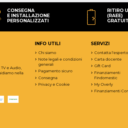
CONSEGNA
RITIRO 
E INSTALLAZIONE
(RAEE)
PERSONALIZZATI
GRATUI
INFO UTILI
SERVIZI
Chi siamo
Contatta l'espert
Note legali e condizioni
Carta docente
generali
Gift Card
 TV e Audio,
Pagamento sicuro
Finanziamenti
uidiamo nella
Consegna
Findomestic
Privacy e Cookie
My Overly
Finanziamenti Co