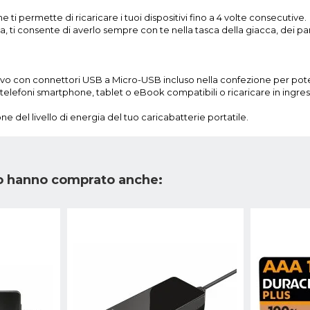
ti permette di ricaricare i tuoi dispositivi fino a 4 volte consecutive.
za, ti consente di averlo sempre con te nella tasca della giacca, dei pan
cavo con connettori USB a Micro-USB incluso nella confezione per poter
 telefoni smartphone, tablet o eBook compatibili o ricaricare in ingre
one del livello di energia del tuo caricabatterie portatile.
to hanno comprato anche: