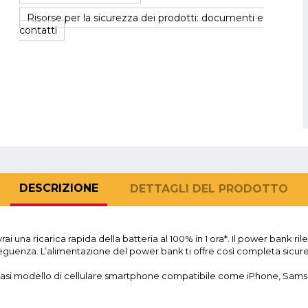
Risorse per la sicurezza dei prodotti: documenti e
contatti
DESCRIZIONE
DETTAGLI DEL PRODOTTO
i una ricarica rapida della batteria al 100% in 1 ora*. Il power bank ri
seguenza. L’alimentazione del power bank ti offre così completa sicur
siasi modello di cellulare smartphone compatibile come iPhone, Samsu