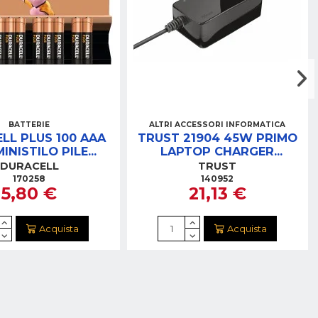
BATTERIE
ALTRI ACCESSORI INFORMATICA
LL PLUS 100 AAA
TRUST 21904 45W PRIMO
MINISTILO PILE
LAPTOP CHARGER
MULTIPACK
ALIMENTATORE
DURACELL
TRUST
UNIVERSALE
170258
140952
5,80 €
21,13 €
Acquista
Acquista