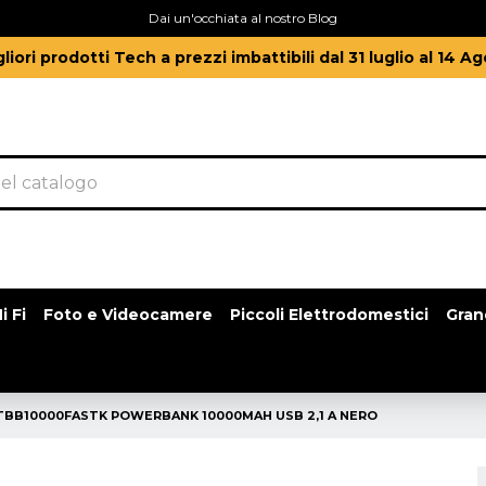
Dai un'occhiata al nostro Blog
gliori prodotti Tech a prezzi imbattibili dal 31 luglio al 14 A
i Fi
Foto e Videocamere
Piccoli Elettrodomestici
Gran
TBB10000FASTK POWERBANK 10000MAH USB 2,1 A NERO