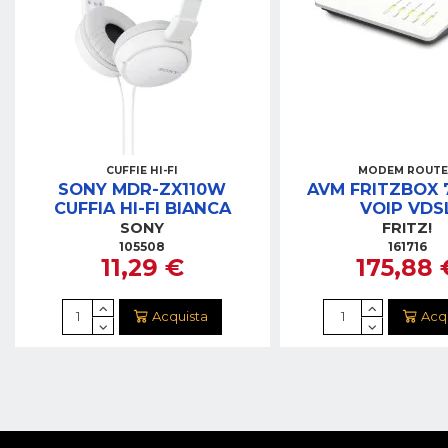
CUFFIE HI-FI
MODEM ROUT
SONY MDR-ZX110W
AVM FRITZBOX 
CUFFIA HI-FI BIANCA
VOIP VDS
MODEM/ROUTER 
SONY
FRITZ!
WIFI 6 DUAL 
105508
161716
11,29 €
175,88 
Acquista
Acq