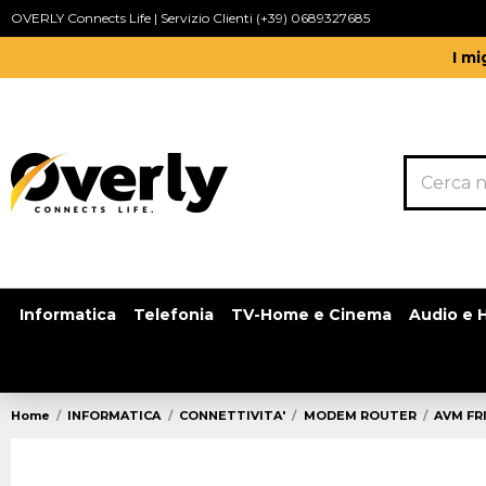
OVERLY Connects Life | Servizio Clienti (+39) 0689327685
I mi
Informatica
Telefonia
TV-Home e Cinema
Audio e H
Home
INFORMATICA
CONNETTIVITA'
MODEM ROUTER
AVM FR