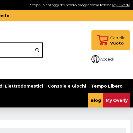
Scopri i vantaggi del nostro programma fedeltà
My Overly
gosto
Carrello
Vuoto
Accedi
di Elettrodomestici
Console e Giochi
Tempo Libero
Blog
My Overly