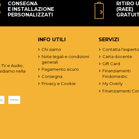
CONSEGNA
RITIRO 
E INSTALLAZIONE
(RAEE)
PERSONALIZZATI
GRATUI
INFO UTILI
SERVIZI
Chi siamo
Contatta l'espert
Note legali e condizioni
Carta docente
generali
Gift Card
 TV e Audio,
Pagamento sicuro
Finanziamenti
uidiamo nella
Consegna
Findomestic
Privacy e Cookie
My Overly
Finanziamenti Co