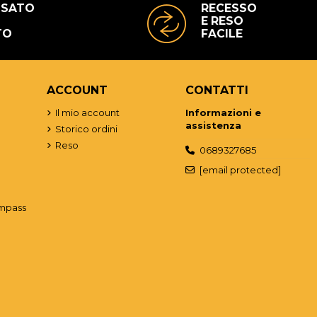
USATO
RECESSO
E RESO
TO
FACILE
ACCOUNT
CONTATTI
o
Il mio account
Informazioni e
assistenza
Storico ordini
Reso
0689327685
[email protected]
mpass