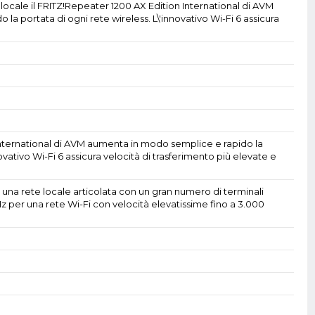
e locale il FRITZ!Repeater 1200 AX Edition International di AVM
a portata di ogni rete wireless. L\'innovativo Wi-Fi 6 assicura
International di AVM aumenta in modo semplice e rapido la
novativo Wi-Fi 6 assicura velocità di trasferimento più elevate e
 una rete locale articolata con un gran numero di terminali
z per una rete Wi-Fi con velocità elevatissime fino a 3.000