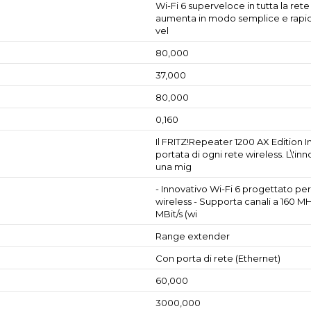
Wi-Fi 6 superveloce in tutta la ret
aumenta in modo semplice e rapido l
vel
80,000
37,000
80,000
0,160
Il FRITZ!Repeater 1200 AX Edition 
portata di ogni rete wireless. L\'in
una mig
- Innovativo Wi-Fi 6 progettato per
wireless - Supporta canali a 160 MH
MBit/s (wi
Range extender
Con porta di rete (Ethernet)
60,000
3000,000