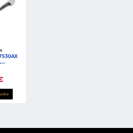
ER
7530AX
L
AX2400
BAND
€
uista