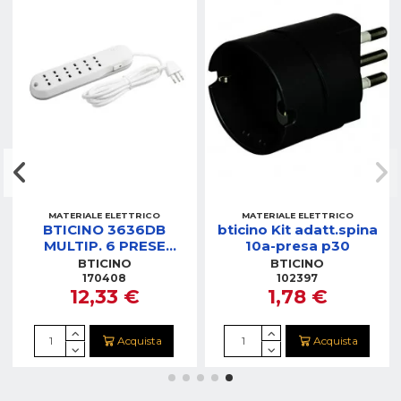
MATERIALE ELETTRICO
MATERIALE ELETTRICO
BTICINO 3636DB
bticino Kit adatt.spina
MULTIP. 6 PRESE
10a-presa p30
10/16A - SPINA 10A -
BTICINO
BTICINO
INTERRUTTORE SAFE
170408
102397
12,33 €
1,78 €
Acquista
Acquista