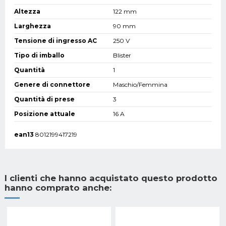
Altezza
122 mm
Larghezza
90 mm
Tensione di ingresso AC
250 V
Tipo di imballo
Blister
Quantità
1
Genere di connettore
Maschio/Femmina
Quantità di prese
3
Posizione attuale
16 A
ean13
8012199417219
I clienti che hanno acquistato questo prodotto
hanno comprato anche: