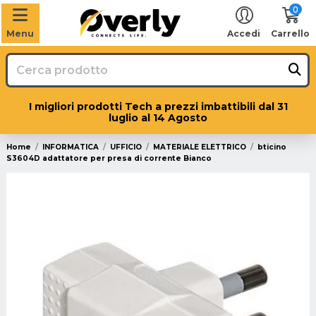
0
Menu
Accedi
Carrello
I migliori prodotti Tech a prezzi imbattibili dal 31
luglio al 14 Agosto
Home
INFORMATICA
UFFICIO
MATERIALE ELETTRICO
bticino
S3604D adattatore per presa di corrente Bianco