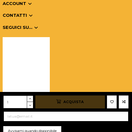
ACCOUNT
CONTATTI
SEGUICI SU...
ACQUISTA
©Overly è un marchio registrato di Top Tec S.r.l - Tutti i diritti riservati -
P.I.: 15639531001 -
PRIVACY E COOKIES
- Powered by
Asernet