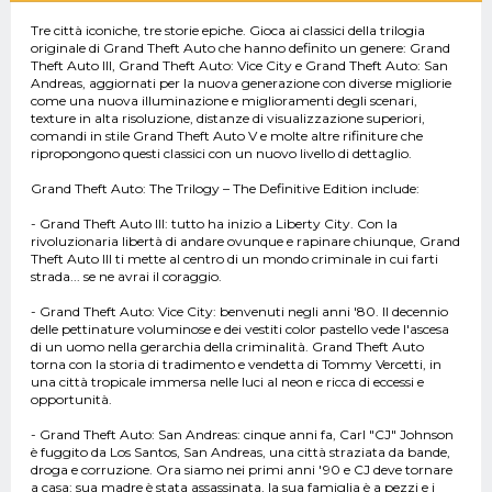
Tre città iconiche, tre storie epiche. Gioca ai classici della trilogia
originale di Grand Theft Auto che hanno definito un genere: Grand
Theft Auto III, Grand Theft Auto: Vice City e Grand Theft Auto: San
Andreas, aggiornati per la nuova generazione con diverse migliorie
come una nuova illuminazione e miglioramenti degli scenari,
texture in alta risoluzione, distanze di visualizzazione superiori,
comandi in stile Grand Theft Auto V e molte altre rifiniture che
ripropongono questi classici con un nuovo livello di dettaglio.
Grand Theft Auto: The Trilogy – The Definitive Edition include:
- Grand Theft Auto III: tutto ha inizio a Liberty City. Con la
rivoluzionaria libertà di andare ovunque e rapinare chiunque, Grand
Theft Auto III ti mette al centro di un mondo criminale in cui farti
strada... se ne avrai il coraggio.
- Grand Theft Auto: Vice City: benvenuti negli anni '80. Il decennio
delle pettinature voluminose e dei vestiti color pastello vede l'ascesa
di un uomo nella gerarchia della criminalità. Grand Theft Auto
torna con la storia di tradimento e vendetta di Tommy Vercetti, in
una città tropicale immersa nelle luci al neon e ricca di eccessi e
opportunità.
- Grand Theft Auto: San Andreas: cinque anni fa, Carl "CJ" Johnson
è fuggito da Los Santos, San Andreas, una città straziata da bande,
droga e corruzione. Ora siamo nei primi anni '90 e CJ deve tornare
a casa: sua madre è stata assassinata, la sua famiglia è a pezzi e i