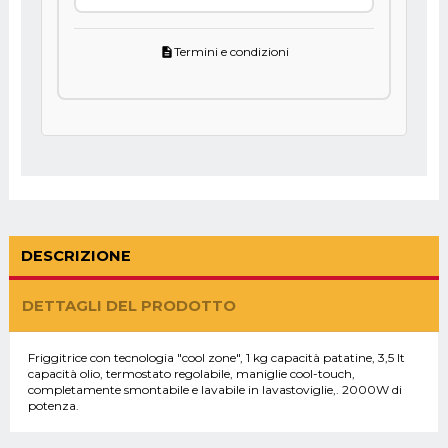
Termini e condizioni
description
DESCRIZIONE
DETTAGLI DEL PRODOTTO
Friggitrice con tecnologia "cool zone", 1 kg capacità patatine, 3,5 lt
capacità olio, termostato regolabile, maniglie cool-touch,
completamente smontabile e lavabile in lavastoviglie,. 2000W di
potenza.