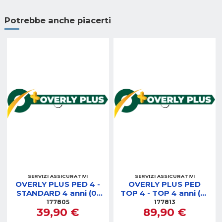
Potrebbe anche piacerti
SERVIZI ASSICURATIVI
SERVIZI ASSICURATIVI
OVERLY PLUS PED 4 -
OVERLY PLUS PED
STANDARD 4 anni (0-
TOP 4 - TOP 4 anni (0-
200)
400)
177805
177813
39,90 €
89,90 €