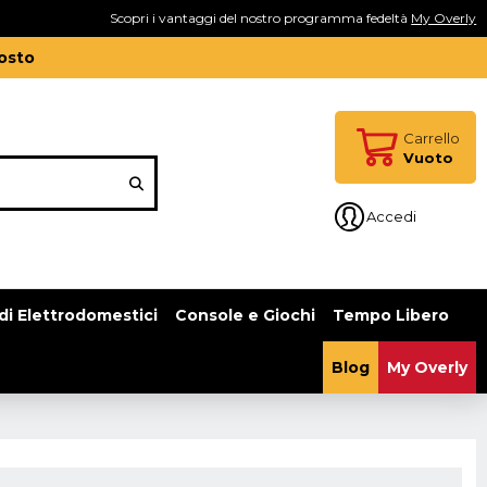
Scopri i vantaggi del nostro programma fedeltà
My Overly
gosto
Carrello
Vuoto
Accedi
di Elettrodomestici
Console e Giochi
Tempo Libero
Blog
My Overly