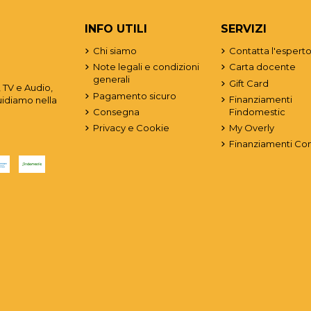
INFO UTILI
SERVIZI
Chi siamo
Contatta l'espert
Note legali e condizioni
Carta docente
generali
Gift Card
 TV e Audio,
Pagamento sicuro
Finanziamenti
uidiamo nella
Consegna
Findomestic
Privacy e Cookie
My Overly
Finanziamenti Co