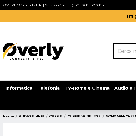
OVERLY Connects Life | Servizio Clienti (+39) 0689327685
I mi
Informatica
Telefonia
TV-Home e Cinema
Audio e H
Home
AUDIO E HI-FI
CUFFIE
CUFFIE WIRELESS
SONY WH-CH520