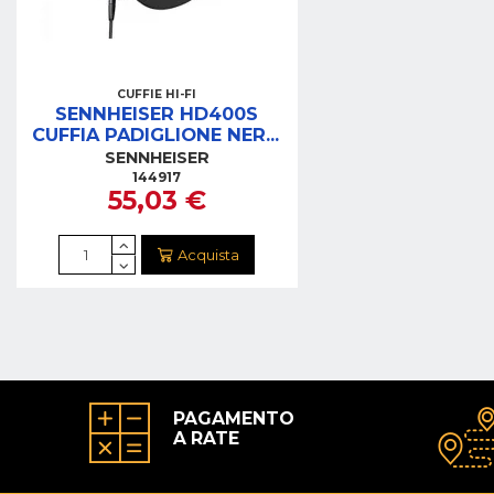
CUFFIE HI-FI
SENNHEISER HD400S
CUFFIA PADIGLIONE NERO
JACK 3,5"
SENNHEISER
144917
55,03 €
Acquista
PAGAMENTO
A RATE