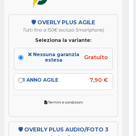
🛡️ OVERLY PLUS AGILE
Tutti fino a 150€ escluso Smartphone)
Seleziona la variante:
❌ Nessuna garanzia
Gratuito
estesa
7,90 €
1 ANNO AGILE
Termini e condizioni
description
🛡️ OVERLY PLUS AUDIO/FOTO 3