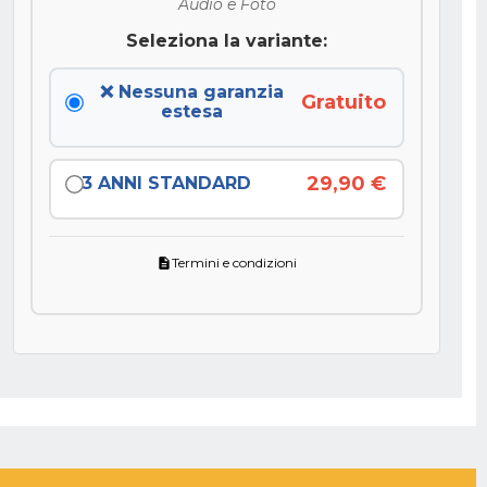
Audio e Foto
Seleziona la variante:
❌ Nessuna garanzia
Gratuito
estesa
29,90 €
3 ANNI STANDARD
Termini e condizioni
description