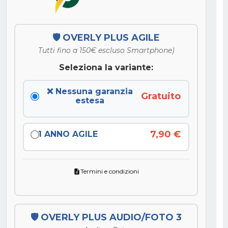
🛡️ OVERLY PLUS AGILE
Tutti fino a 150€ escluso Smartphone)
Seleziona la variante:
❌ Nessuna garanzia
Gratuito
estesa
7,90 €
1 ANNO AGILE
Termini e condizioni
description
🛡️ OVERLY PLUS AUDIO/FOTO 3