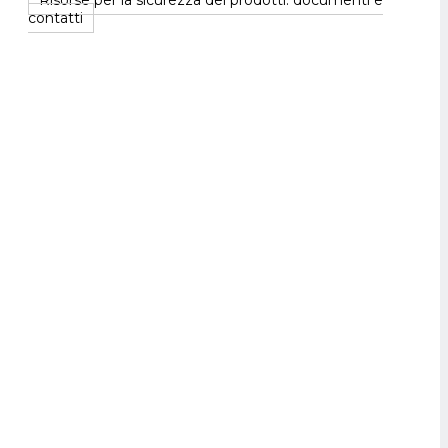
Risorse per la sicurezza dei prodotti: documenti e
contatti