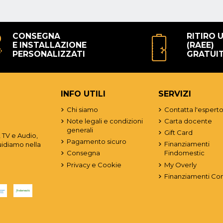
CONSEGNA
RITIRO 
E INSTALLAZIONE
(RAEE)
PERSONALIZZATI
GRATUI
INFO UTILI
SERVIZI
Chi siamo
Contatta l'espert
Note legali e condizioni
Carta docente
generali
Gift Card
 TV e Audio,
Pagamento sicuro
Finanziamenti
uidiamo nella
Consegna
Findomestic
Privacy e Cookie
My Overly
Finanziamenti Co