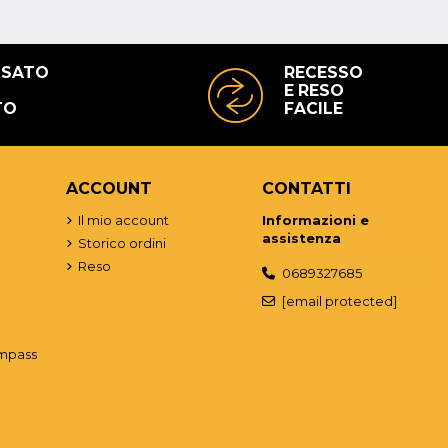
USATO
RECESSO
E RESO
TO
FACILE
ACCOUNT
CONTATTI
o
Il mio account
Informazioni e
assistenza
Storico ordini
Reso
0689327685
[email protected]
mpass