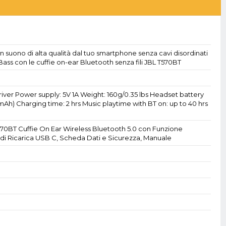
 un suono di alta qualità dal tuo smartphone senza cavi disordinati
 Bass con le cuffie on-ear Bluetooth senza fili JBL T570BT
river Power supply: 5V 1A Weight: 160g/0.35 lbs Headset battery
mAh) Charging time: 2 hrs Music playtime with BT on: up to 40 hrs
570BT Cuffie On Ear Wireless Bluetooth 5.0 con Funzione
 di Ricarica USB C, Scheda Dati e Sicurezza, Manuale