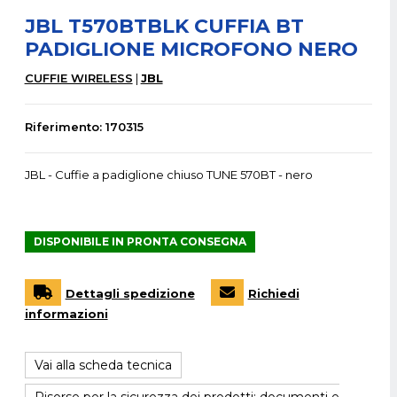
JBL T570BTBLK CUFFIA BT
PADIGLIONE MICROFONO NERO
CUFFIE WIRELESS
JBL
Riferimento: 170315
JBL - Cuffie a padiglione chiuso TUNE 570BT - nero
DISPONIBILE IN PRONTA CONSEGNA
Dettagli spedizione
Richiedi
informazioni
Vai alla scheda tecnica