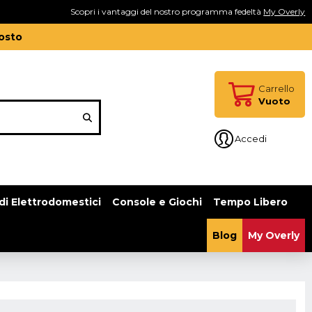
Scopri i vantaggi del nostro programma fedeltà
My Overly
gosto
Carrello
Vuoto
Accedi
di Elettrodomestici
Console e Giochi
Tempo Libero
Blog
My Overly