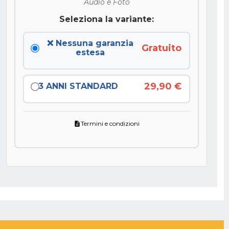
Audio e Foto
Seleziona la variante:
❌ Nessuna garanzia
Gratuito
estesa
29,90 €
3 ANNI STANDARD
Termini e condizioni
description