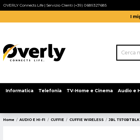
OVERLY Connects Life | Servizio Clienti (+39) 0689327685
I mi
Informatica
Telefonia
TV-Home e Cinema
Audio e H
Home
AUDIO E HI-FI
CUFFIE
CUFFIE WIRELESS
JBL T570BTBLK