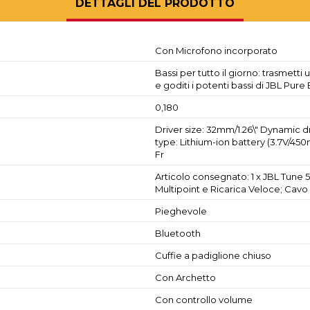
DETTAGLI DEL PRODOTTO
Con Microfono incorporato
Bassi per tutto il giorno: trasmetti
e goditi i potenti bassi di JBL Pure
0,180
Driver size: 32mm/1.26\" Dynamic d
type: Lithium-ion battery (3.7V/450
Fr
Articolo consegnato: 1 x JBL Tune 
Multipoint e Ricarica Veloce; Cavo
Pieghevole
Bluetooth
Cuffie a padiglione chiuso
Con Archetto
Con controllo volume