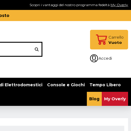
Scopri i vantaggi del nostro programma fedeltà
My Overly
gosto
Carrello
Vuoto
Accedi
di Elettrodomestici
Console e Giochi
Tempo Libero
Blog
My Overly