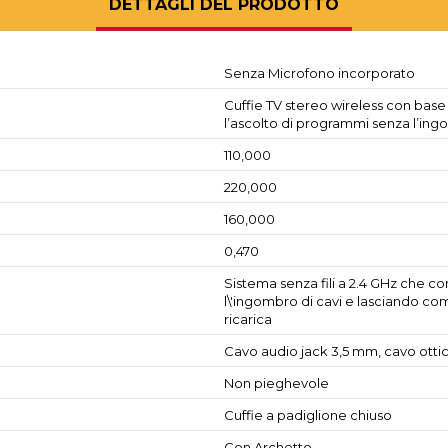
DETTAGLI DEL PRODOTTO
Senza Microfono incorporato
Cuffie TV stereo wireless con base d
l’ascolto di programmi senza l’ing
110,000
220,000
160,000
0,470
Sistema senza fili a 2.4 GHz che co
l\'ingombro di cavi e lasciando c
ricarica
Cavo audio jack 3,5 mm, cavo otti
Non pieghevole
Cuffie a padiglione chiuso
Con Archetto