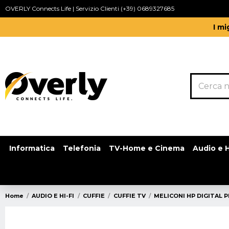
OVERLY Connects Life | Servizio Clienti (+39) 0689327685
I mi
Informatica
Telefonia
TV-Home e Cinema
Audio e H
Home
AUDIO E HI-FI
CUFFIE
CUFFIE TV
MELICONI HP DIGITAL P