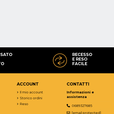
USATO
RECESSO
E RESO
TO
FACILE
ACCOUNT
CONTATTI
o
Il mio account
Informazioni e
assistenza
Storico ordini
Reso
0689327685
[email protected]