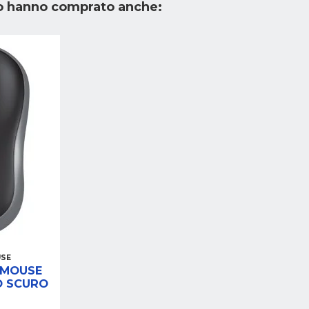
to hanno comprato anche:
USE
 MOUSE
O SCURO