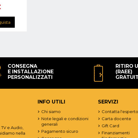
€
uista
CONSEGNA
RITIRO 
E INSTALLAZIONE
(RAEE)
PERSONALIZZATI
GRATUI
INFO UTILI
SERVIZI
Chi siamo
Contatta l'espert
Note legali e condizioni
Carta docente
generali
Gift Card
 TV e Audio,
Pagamento sicuro
Finanziamenti
uidiamo nella