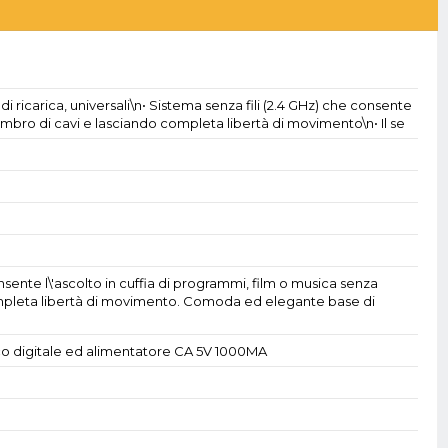
i ricarica, universali\n• Sistema senza fili (2.4 GHz) che consente
ombro di cavi e lasciando completa libertà di movimento\n• Il se
nsente l\'ascolto in cuffia di programmi, film o musica senza
ompleta libertà di movimento. Comoda ed elegante base di
co digitale ed alimentatore CA 5V 1000MA