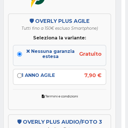
🛡️ OVERLY PLUS AGILE
Tutti fino a 150€ escluso Smartphone)
Seleziona la variante:
❌ Nessuna garanzia
Gratuito
estesa
7,90 €
1 ANNO AGILE
Termini e condizioni
description
🛡️ OVERLY PLUS AUDIO/FOTO 3