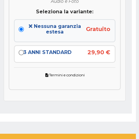
Audio e Foto
Seleziona la variante:
❌ Nessuna garanzia
Gratuito
estesa
29,90 €
3 ANNI STANDARD
Termini e condizioni
description