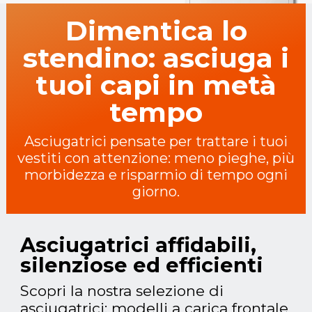
Dimentica lo
stendino: asciuga i
tuoi capi in metà
tempo
Asciugatrici pensate per trattare i tuoi
vestiti con attenzione: meno pieghe, più
morbidezza e risparmio di tempo ogni
giorno.
Asciugatrici affidabili,
silenziose ed efficienti
Scopri la nostra selezione di
asciugatrici: modelli a carica frontale