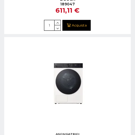
189047
611,11 €
Acquista
ASCIUGATRICI