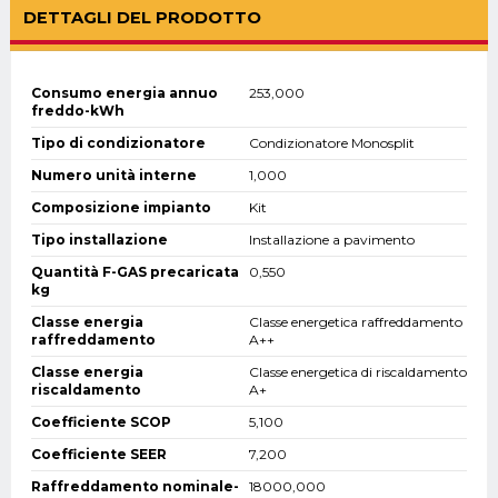
DETTAGLI DEL PRODOTTO
Consumo energia annuo
253,000
freddo-kWh
Tipo di condizionatore
Condizionatore Monosplit
Numero unità interne
1,000
Composizione impianto
Kit
Tipo installazione
Installazione a pavimento
Quantità F-GAS precaricata
0,550
kg
Classe energia
Classe energetica raffreddamento
raffreddamento
A++
Classe energia
Classe energetica di riscaldamento
riscaldamento
A+
Coefficiente SCOP
5,100
Coefficiente SEER
7,200
Raffreddamento nominale-
18000,000