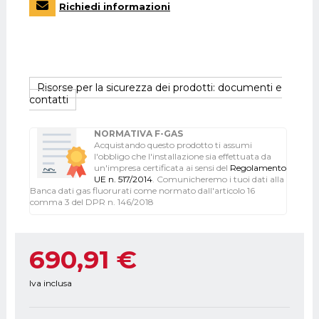
Richiedi informazioni
Risorse per la sicurezza dei prodotti: documenti e
contatti
NORMATIVA F-GAS
Acquistando questo prodotto ti assumi
l'obbligo che l'installazione sia effettuata da
un'impresa certificata ai sensi del
Regolamento
UE n. 517/2014
. Comunicheremo i tuoi dati alla
Banca dati gas fluorurati come normato dall'articolo 16
comma 3 del DPR n. 146/2018
690,91 €
Iva inclusa