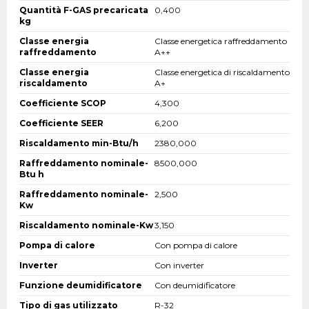
Quantità F-GAS precaricata
0,400
kg
Classe energia
Classe energetica raffreddamento
raffreddamento
A++
Classe energia
Classe energetica di riscaldamento
riscaldamento
A+
Coefficiente SCOP
4,300
Coefficiente SEER
6,200
Riscaldamento min-Btu/h
2380,000
Raffreddamento nominale-
8500,000
Btu h
Raffreddamento nominale-
2,500
Kw
Riscaldamento nominale-Kw
3,150
Pompa di calore
Con pompa di calore
Inverter
Con inverter
Funzione deumidificatore
Con deumidificatore
Tipo di gas utilizzato
R-32