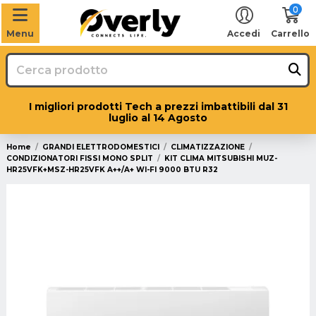
0
Menu
Accedi
Carrello
I migliori prodotti Tech a prezzi imbattibili dal 31
luglio al 14 Agosto
Home
GRANDI ELETTRODOMESTICI
CLIMATIZZAZIONE
CONDIZIONATORI FISSI MONO SPLIT
KIT CLIMA MITSUBISHI MUZ-
HR25VFK+MSZ-HR25VFK A++/A+ WI-FI 9000 BTU R32