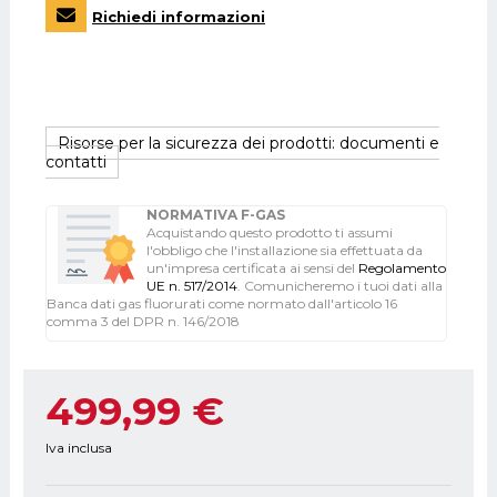
Richiedi informazioni
Risorse per la sicurezza dei prodotti: documenti e
contatti
NORMATIVA F-GAS
Acquistando questo prodotto ti assumi
l'obbligo che l'installazione sia effettuata da
un'impresa certificata ai sensi del
Regolamento
UE n. 517/2014
. Comunicheremo i tuoi dati alla
Banca dati gas fluorurati come normato dall'articolo 16
comma 3 del DPR n. 146/2018
499,99 €
Iva inclusa