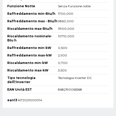
Funzione Notte
Senza Funzione notte
Raffreddamento min-Btu/h
1700,000
Raffreddamento max - Btu/h
9860,000
Riscaldamento max-Btu/h
11900,000
Riscaldamento nominale-
10710,000
Btu h
Raffreddamento min-kW
0,500
Raffreddamento max-kW
2,900
Riscaldamento min-kW
0,700
Riscaldamento max-kW
3,500
Tipo tecnologia
Tecnologia Inverter DC
dell\'Inverter
EAN Unità EST
8682190065568
ean13
KIT2021000014