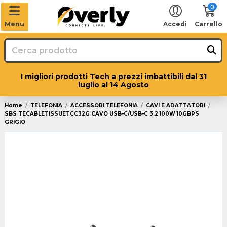
0
Menu
Accedi
Carrello
I migliori prodotti Tech a prezzi imbattibili dal 31
luglio al 14 Agosto
Home
TELEFONIA
ACCESSORI TELEFONIA
CAVI E ADATTATORI
SBS TECABLETISSUETCC32G CAVO USB-C/USB-C 3.2 100W 10GBPS
GRIGIO