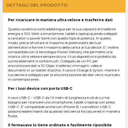
DETTAGLI DEL PRODOTTO
Per ricaricare in maniera ultra veloce e trasferire dati
Questo cavetto si contraddistingue per la sua capacità di trasferire
energia a 100 Watt a smartphone, tablet e laptop quando collegati
a caricatori o power bank con questo tipo di potenza. In questo
modo, potrai sfruttare al massimo le potenzialità dei tuoi
alimentatori e fornire il massimo della carica al tuo device. E', inoltre,
compatibile con la tecnologia Power Delivery che permette una
ricarica ultra veloce e sempre sicura: il tuo dispositivo è protetto da
surriscaldamenti e cortocircuiti. Collegalo ad un PC per
sincronizzare dati a 10 Gbps: trasferisci immagini, video e
documenti in un batter d'occhio. Il cavo è Charge & Synch: mentre il
tuo device è collegato per la sincronizzazione dei dati verrà ricaricato
in contemporanea.
Per i tuoi device con porta USB-C
il cavo USB-C - USB-C da 1.5 metri di lunghezza è ciò di cui hai
bisogno per ricaricare uno smartphone, tablet o laptop con presa
USB-C. E' compatibile anche con iPhone 15. I connettori USB-C
possono essere inseriti da qualsiasi lato senza forzature ed in maniera
fluida.
Il fermacavo lo tiene ordinato e facilmente riponibile