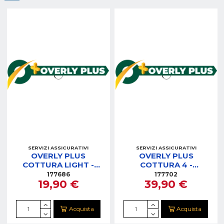
SERVIZI ASSICURATIVI
SERVIZI ASSICURATIVI
OVERLY PLUS
OVERLY PLUS
COTTURA LIGHT -
COTTURA 4 -
LIGHT 3 anni (0-200)
STANDARD 4 anni (0-
177686
177702
19,90 €
39,90 €
300)
Acquista
Acquista