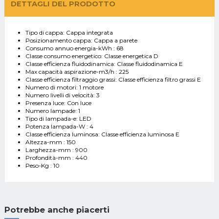
DETTAGLI DEL PRODOTTO
Tipo di cappa:
Cappa integrata
Posizionamento cappa:
Cappa a parete
Consumo annuo energia-kWh :
68
Classe consumo energetico:
Classe energetica D
Classe efficienza fluidodinamica:
Classe fluidodinamica E
Max capacità aspirazione-m3/h :
225
Classe efficienza filtraggio grassi:
Classe efficienza filtro grassi E
Numero di motori:
1 motore
Numero livelli di velocità:
3
Presenza luce:
Con luce
Numero lampade:
1
Tipo di lampada-e:
LED
Potenza lampada-W :
4
Classe efficienza luminosa:
Classe efficienza luminosa E
Altezza-mm :
150
Larghezza-mm :
900
Profondità-mm :
440
Peso-Kg :
10
Potrebbe anche piacerti