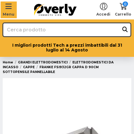
0
Menu
Accedi
Carrello
I migliori prodotti Tech a prezzi imbattibili dal 31
luglio al 14 Agosto
Home
GRANDI ELETTRODOMESTICI
ELETTRODOMESTICI DA
INCASSO
CAPPE
FRANKE FSI932GR CAPPA D 90CM
SOTTOPENSILE PANNELLABILE