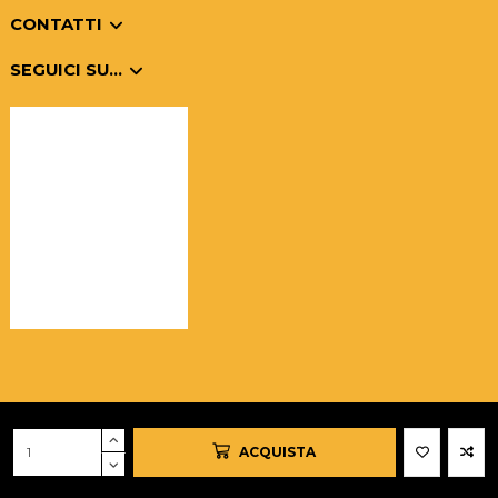
CONTATTI
SEGUICI SU...
©Overly è un marchio registrato di Top Tec S.r.l - Tutti i diritti riservati -
P.I.: 15639531001 -
PRIVACY E COOKIES
- Powered by
Asernet
ACQUISTA