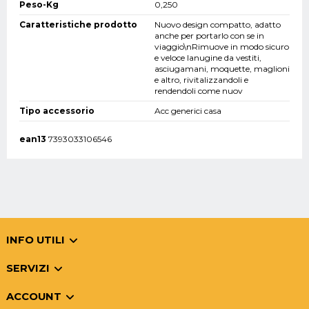
Peso-Kg
0,250
Caratteristiche prodotto
Nuovo design compatto, adatto
anche per portarlo con se in
viaggio\nRimuove in modo sicuro
e veloce lanugine da vestiti,
asciugamani, moquette, maglioni
e altro, rivitalizzandoli e
rendendoli come nuov
Tipo accessorio
Acc generici casa
ean13
7393033106546
INFO UTILI
SERVIZI
ACCOUNT