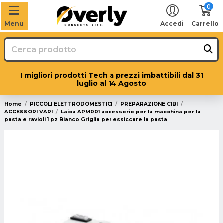
0
Menu
Accedi
Carrello
I migliori prodotti Tech a prezzi imbattibili dal 31
luglio al 14 Agosto
Home
PICCOLI ELETTRODOMESTICI
PREPARAZIONE CIBI
ACCESSORI VARI
Laica APM001 accessorio per la macchina per la
pasta e ravioli 1 pz Bianco Griglia per essiccare la pasta