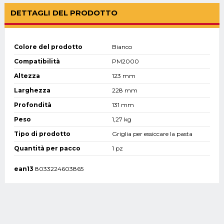
DETTAGLI DEL PRODOTTO
Colore del prodotto
Bianco
Compatibilità
PM2000
Altezza
123 mm
Larghezza
228 mm
Profondità
131 mm
Peso
1,27 kg
Tipo di prodotto
Griglia per essiccare la pasta
Quantità per pacco
1 pz
ean13
8033224603865