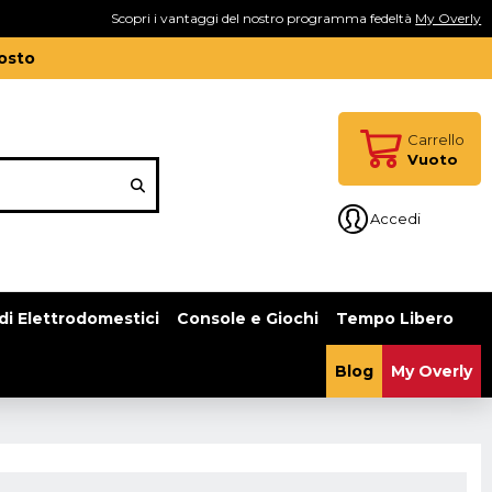
Scopri i vantaggi del nostro programma fedeltà
My Overly
gosto
Carrello
Vuoto
Accedi
di Elettrodomestici
Console e Giochi
Tempo Libero
Blog
My Overly