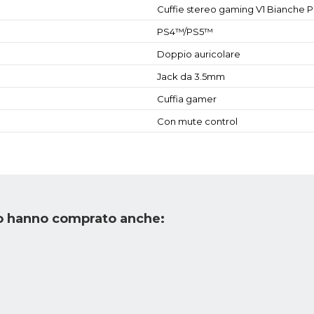
Cuffie stereo gaming V1 Bianche 
PS4™/PS5™
Doppio auricolare
Jack da 3.5mm
Cuffia gamer
Con mute control
to hanno comprato anche: