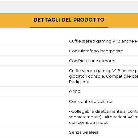
DETTAGLI DEL PRODOTTO
Cuffie stereo gaming V1 Bianche 
Con Microfono incorporato
Con Riduzione rumore
Cuffie stereo gaming V1 Bianche 
giocatori console. Compatibile con 
Padiglioni
0,200
Con controllo volume
• Collegabile direttamente al c
separatamente) • Altoparlanti 40 m
con comoda imbot
Senza wireless