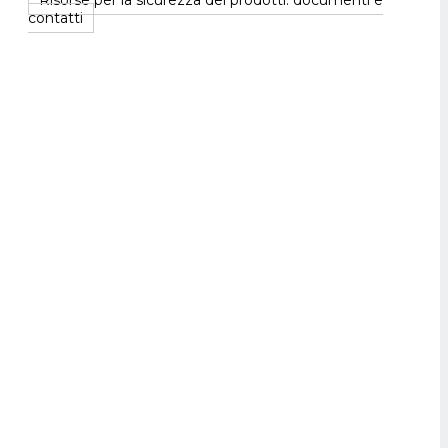
Risorse per la sicurezza dei prodotti: documenti e
contatti