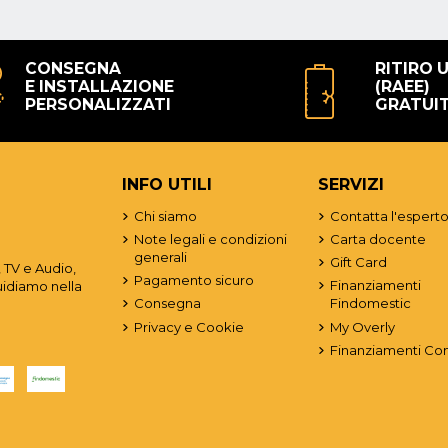
CONSEGNA
RITIRO 
E INSTALLAZIONE
(RAEE)
PERSONALIZZATI
GRATUI
INFO UTILI
SERVIZI
Chi siamo
Contatta l'espert
Note legali e condizioni
Carta docente
generali
Gift Card
 TV e Audio,
Pagamento sicuro
Finanziamenti
uidiamo nella
Consegna
Findomestic
Privacy e Cookie
My Overly
Finanziamenti Co