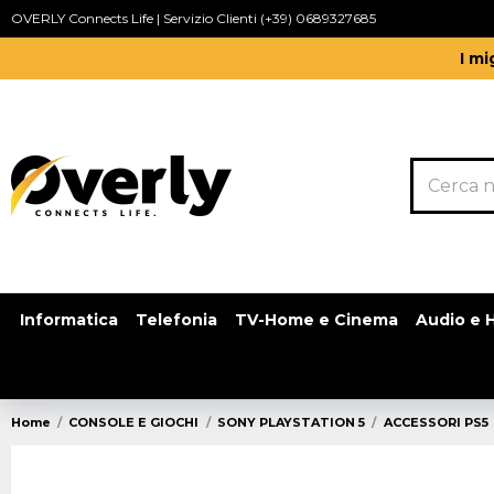
OVERLY Connects Life | Servizio Clienti (+39) 0689327685
I mi
Informatica
Telefonia
TV-Home e Cinema
Audio e H
Home
CONSOLE E GIOCHI
SONY PLAYSTATION 5
ACCESSORI PS5