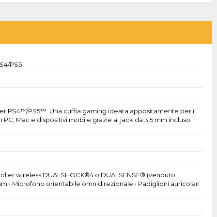
PS4/PS5
per PS4™/PS5™. Una cuffia gaming ideata appositamente per i
PC, Mac e dispositivi mobile grazie al jack da 3,5 mm incluso.
ontroller wireless DUALSHOCK®4 o DUALSENSE® (venduto
m • Microfono orientabile omnidirezionale • Padiglioni auricolari