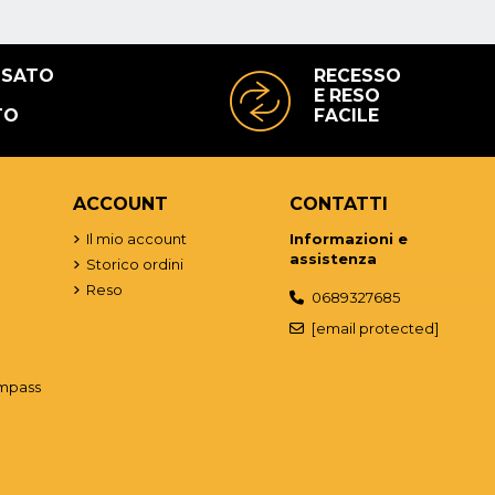
USATO
RECESSO
E RESO
TO
FACILE
ACCOUNT
CONTATTI
o
Il mio account
Informazioni e
assistenza
Storico ordini
Reso
0689327685
[email protected]
mpass