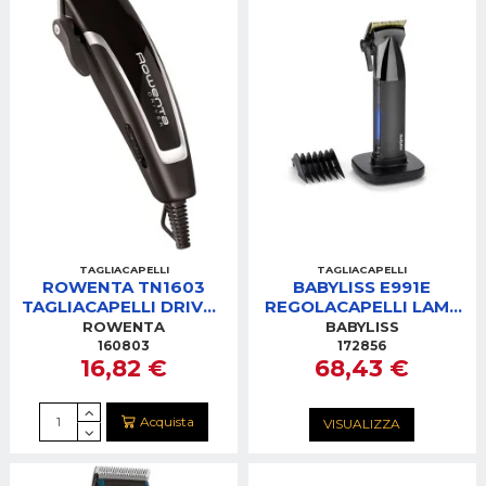
TAGLIACAPELLI
TAGLIACAPELLI
ROWENTA TN1603
BABYLISS E991E
TAGLIACAPELLI DRIVER
REGOLACAPELLI LAME
EASY
IN TITANIO
ROWENTA
BABYLISS
AUTONOMIA 3H.
160803
172856
16,82 €
68,43 €
Acquista
VISUALIZZA