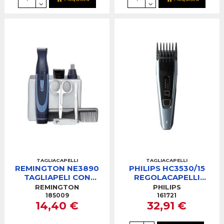
TAGLIACAPELLI
TAGLIACAPELLI
REMINGTON NE3890
PHILIPS HC3530/15
TAGLIAPELI CON
REGOLACAPELLI
ASTUCCIO
RICARICABILE
REMINGTON
PHILIPS
185009
161721
14,40 €
32,91 €