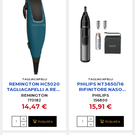
TAGLIACAPELLI
TAGLIACAPELLI
REMINGTON HC5020
PHILIPS NT3650/16
TAGLIACAPELLI A RETE
RIFINITORE NASO
5 PETTINI
ORECCHI
REMINGTON
PHILIPS
170182
156800
14,47 €
15,91 €
Acquista
Acquista