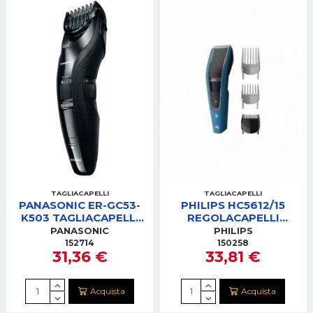
TAGLIACAPELLI
TAGLIACAPELLI
PANASONIC ER-GC53-
PHILIPS HC5612/15
K503 TAGLIACAPELLI
REGOLACAPELLI
LAVABILE
RICARICABILE
PANASONIC
PHILIPS
152714
150258
31,36 €
33,81 €
Acquista
Acquista