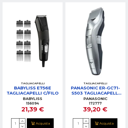
TAGLIACAPELLI
TAGLIACAPELLI
BABYLISS E756E
PANASONIC ER-GC71-
TAGLIACAPELLI C/FILO
S503 TAGLIACAPELLI
DISPLAY LED
BABYLISS
PANASONIC
AUTONOMIA 40
156094
172777
21,39 €
39,20 €
MINUTI
Acquista
Acquista