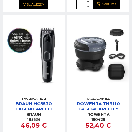
Acquista
VISUALIZZA
TAGLIACAPELLI
TAGLIACAPELLI
BRAUN HC5530
ROWENTA TN3110
TAGLIACAPELLI
TAGLIACAPELLI 5
TESTINE DI RASATURA
BRAUN
ROWENTA
LAME TITAN
185636
190429
46,09 €
52,40 €